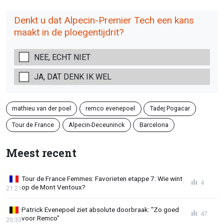
Denkt u dat Alpecin-Premier Tech een kans
maakt in de ploegentijdrit?
NEE, ECHT NIET
JA, DAT DENK IK WEL
mathieu van der poel
remco evenepoel
Tadej Pogacar
Tour de France
Alpecin-Deceuninck
Barcelona
Meest recent
Tour de France Femmes: Favorieten etappe 7: Wie wint
4
op de Mont Ventoux?
21:21
Patrick Evenepoel ziet absolute doorbraak: "Zo goed
47
voor Remco"
20:33