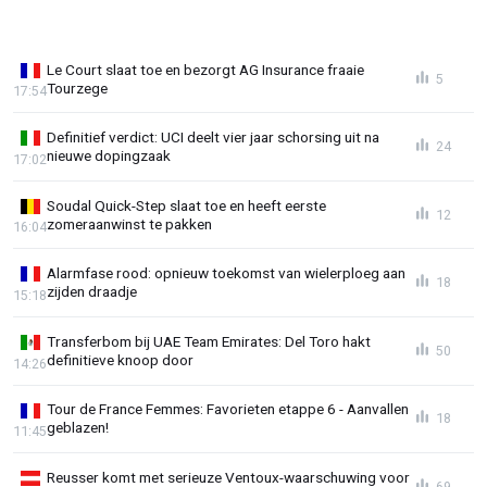
Le Court slaat toe en bezorgt AG Insurance fraaie
5
Tourzege
17:54
Definitief verdict: UCI deelt vier jaar schorsing uit na
24
nieuwe dopingzaak
17:02
Soudal Quick-Step slaat toe en heeft eerste
12
zomeraanwinst te pakken
16:04
Alarmfase rood: opnieuw toekomst van wielerploeg aan
18
zijden draadje
15:18
Transferbom bij UAE Team Emirates: Del Toro hakt
50
definitieve knoop door
14:26
Tour de France Femmes: Favorieten etappe 6 - Aanvallen
18
geblazen!
11:45
Reusser komt met serieuze Ventoux-waarschuwing voor
69