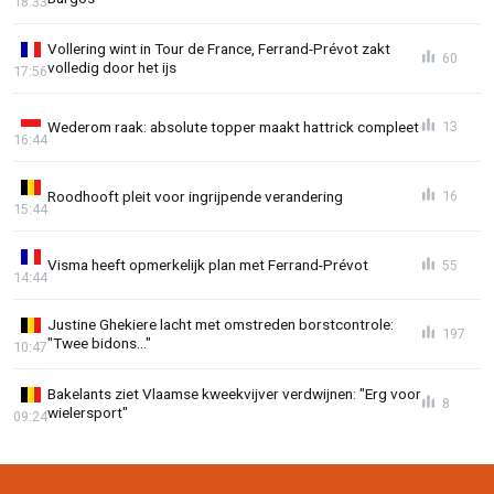
18:33
Vollering wint in Tour de France, Ferrand-Prévot zakt
60
volledig door het ijs
17:56
Wederom raak: absolute topper maakt hattrick compleet
13
16:44
Roodhooft pleit voor ingrijpende verandering
16
15:44
Visma heeft opmerkelijk plan met Ferrand-Prévot
55
14:44
Justine Ghekiere lacht met omstreden borstcontrole:
197
"Twee bidons..."
10:47
Bakelants ziet Vlaamse kweekvijver verdwijnen: "Erg voor
8
wielersport"
09:24