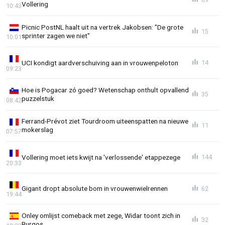
Vollering
10:43
Picnic PostNL haalt uit na vertrek Jakobsen: "De grote
15
sprinter zagen we niet"
10:01
UCI kondigt aardverschuiving aan in vrouwenpeloton
14
09:23
Hoe is Pogacar zó goed? Wetenschap onthult opvallend
35
puzzelstuk
08:42
Ferrand-Prévot ziet Tourdroom uiteenspatten na nieuwe
11
mokerslag
07:57
Vollering moet iets kwijt na 'verlossende' etappezege
144
20:33
Gigant dropt absolute bom in vrouwenwielrennen
62
19:44
Onley omlijst comeback met zege, Widar toont zich in
32
Burgos