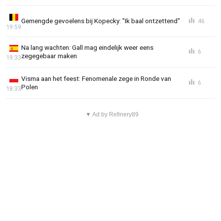
Gemengde gevoelens bij Kopecky: "Ik baal ontzettend"
46
19:59
Na lang wachten: Gall mag eindelijk weer eens
6
zegegebaar maken
19:33
Visma aan het feest: Fenomenale zege in Ronde van
6
Polen
18:33
▼ Ad by Refinery89