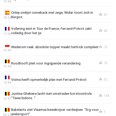
19:44
Onley omlijst comeback met zege, Widar toont zich in
31
Burgos
18:33
Vollering wint in Tour de France, Ferrand-Prévot zakt
60
volledig door het ijs
17:56
Wederom raak: absolute topper maakt hattrick compleet
13
16:44
Roodhooft pleit voor ingrijpende verandering
15
15:44
Visma heeft opmerkelijk plan met Ferrand-Prévot
52
14:44
Justine Ghekiere lacht met omstreden borstcontrole:
178
"Twee bidons..."
10:47
Bakelants ziet Vlaamse kweekvijver verdwijnen: "Erg voor
7
wielersport"
09:24