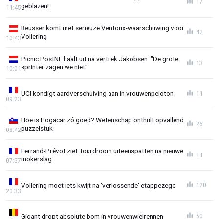
17
geblazen!
11:45
Reusser komt met serieuze Ventoux-waarschuwing voor
42
Vollering
10:43
Picnic PostNL haalt uit na vertrek Jakobsen: "De grote
13
sprinter zagen we niet"
10:01
UCI kondigt aardverschuiving aan in vrouwenpeloton
11
09:23
Hoe is Pogacar zó goed? Wetenschap onthult opvallend
26
puzzelstuk
08:42
Ferrand-Prévot ziet Tourdroom uiteenspatten na nieuwe
11
mokerslag
07:57
Vollering moet iets kwijt na 'verlossende' etappezege
120
20:33
Gigant dropt absolute bom in vrouwenwielrennen
60