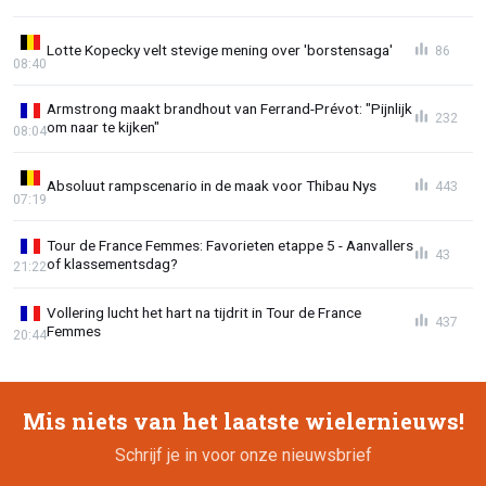
Lotte Kopecky velt stevige mening over 'borstensaga'
86
08:40
Armstrong maakt brandhout van Ferrand-Prévot: "Pijnlijk
232
om naar te kijken"
08:04
Absoluut rampscenario in de maak voor Thibau Nys
443
07:19
Tour de France Femmes: Favorieten etappe 5 - Aanvallers
43
of klassementsdag?
21:22
Vollering lucht het hart na tijdrit in Tour de France
437
Femmes
20:44
Mis niets van het laatste wielernieuws!
Schrijf je in voor onze nieuwsbrief