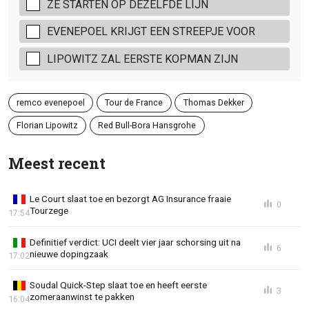
ZE STARTEN OP DEZELFDE LIJN
EVENEPOEL KRIJGT EEN STREEPJE VOOR
LIPOWITZ ZAL EERSTE KOPMAN ZIJN
remco evenepoel
Tour de France
Thomas Dekker
Florian Lipowitz
Red Bull-Bora Hansgrohe
Meest recent
Le Court slaat toe en bezorgt AG Insurance fraaie
0
Tourzege
17:54
Definitief verdict: UCI deelt vier jaar schorsing uit na
6
nieuwe dopingzaak
17:02
Soudal Quick-Step slaat toe en heeft eerste
3
zomeraanwinst te pakken
16:04