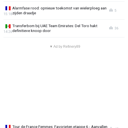
Alarmfase rood: opnieuw toekomst van wielerploeg aan
5
zijden draadje
15:18
Transferbom bij UAE Team Emirates: Del Toro hakt
36
definitieve knoop door
14:26
▼ Ad by Refinery89
Tour de France Femmes: Favorieten etappe 6 - Aanvallen