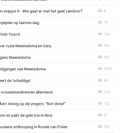
n etappe 9 - Wie gaat er met het geel vandoor?
9
ijdplan op laatste dag
74
tste Tourrit
164
over ruzie Niewiadoma en Gery
165
jegens Niewiadoma
687
antijgingen van Niewiadoma
1009
rt de 'schuldige'
45
t vrouwenwielrennen allerminst
154
ert stevig op de vingers: "Not done!"
122
om en pakt de gele trui in Nice
37
aculaire ontknoping in Ronde van Polen
152