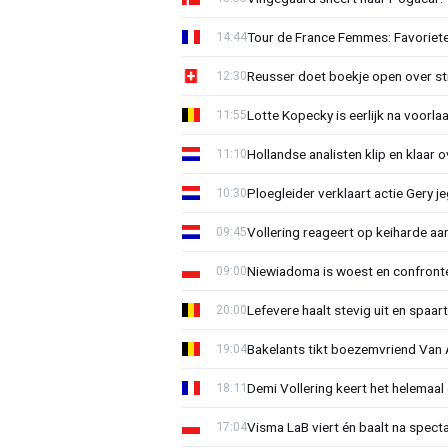
Tour de France Femmes: Favoriete
14:44
Reusser doet boekje open over str
12:30
Lotte Kopecky is eerlijk na voorlaa
11:55
Hollandse analisten klip en klaar 
11:10
Ploegleider verklaart actie Gery 
10:30
Vollering reageert op keiharde a
09:45
Niewiadoma is woest en confrontee
09:00
Lefevere haalt stevig uit en spaar
20:00
Bakelants tikt boezemvriend Van A
19:04
Demi Vollering keert het helemaal 
18:11
Visma LaB viert én baalt na spect
17:04