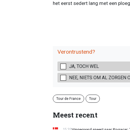
het eerst sedert lang met een ploeg
Verontrustend?
JA, TOCH WEL
NEE, NIETS OM AL ZORGEN 
Tour de France
Tour
Meest recent
Vingegaard sneert naar Pogacar:
15:33