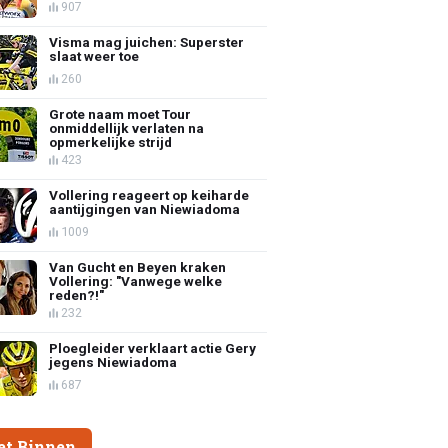
907
Visma mag juichen: Superster
slaat weer toe
260
Grote naam moet Tour
onmiddellijk verlaten na
opmerkelijke strijd
423
Vollering reageert op keiharde
aantijgingen van Niewiadoma
1009
Van Gucht en Beyen kraken
Vollering: "Vanwege welke
reden?!"
232
Ploegleider verklaart actie Gery
jegens Niewiadoma
687
et Binnen