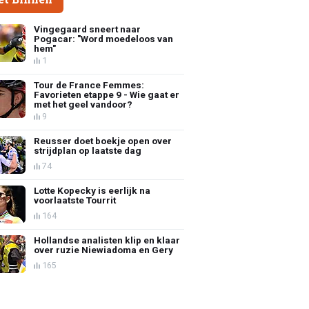
Vingegaard sneert naar
Pogacar: "Word moedeloos van
hem"
1
Tour de France Femmes:
Favorieten etappe 9 - Wie gaat er
met het geel vandoor?
9
Reusser doet boekje open over
strijdplan op laatste dag
74
Lotte Kopecky is eerlijk na
voorlaatste Tourrit
164
Hollandse analisten klip en klaar
over ruzie Niewiadoma en Gery
165