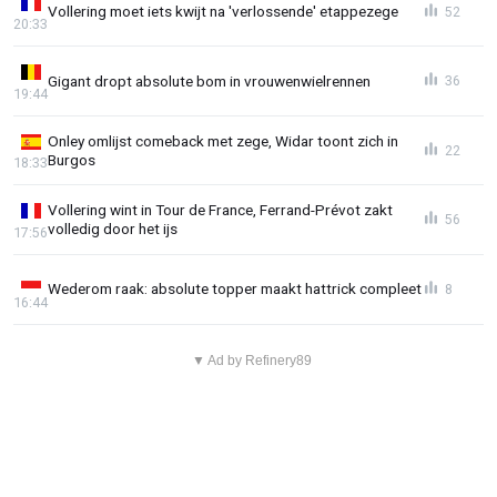
Vollering moet iets kwijt na 'verlossende' etappezege
52
20:33
Gigant dropt absolute bom in vrouwenwielrennen
36
19:44
Onley omlijst comeback met zege, Widar toont zich in
22
Burgos
18:33
Vollering wint in Tour de France, Ferrand-Prévot zakt
56
volledig door het ijs
17:56
Wederom raak: absolute topper maakt hattrick compleet
8
16:44
▼ Ad by Refinery89