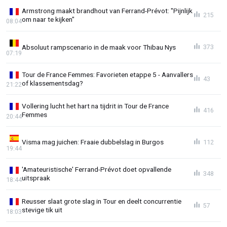
Armstrong maakt brandhout van Ferrand-Prévot: "Pijnlijk
215
om naar te kijken"
08:04
Absoluut rampscenario in de maak voor Thibau Nys
373
07:19
Tour de France Femmes: Favorieten etappe 5 - Aanvallers
43
of klassementsdag?
21:22
Vollering lucht het hart na tijdrit in Tour de France
416
Femmes
20:44
Visma mag juichen: Fraaie dubbelslag in Burgos
112
19:44
'Amateuristische' Ferrand-Prévot doet opvallende
348
uitspraak
18:44
Reusser slaat grote slag in Tour en deelt concurrentie
57
stevige tik uit
18:03