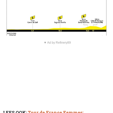
▼ Ad by Refinery89
LEES OOK:
Tour de France Femmes: