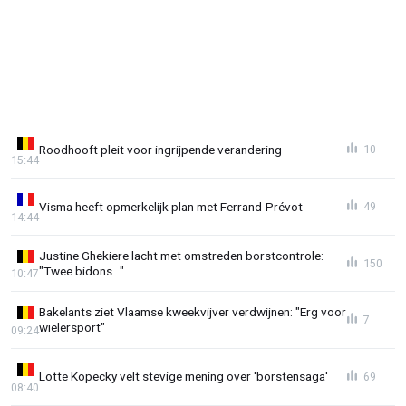
Roodhooft pleit voor ingrijpende verandering
10
15:44
Visma heeft opmerkelijk plan met Ferrand-Prévot
49
14:44
Justine Ghekiere lacht met omstreden borstcontrole:
150
"Twee bidons..."
10:47
Bakelants ziet Vlaamse kweekvijver verdwijnen: "Erg voor
7
wielersport"
09:24
Lotte Kopecky velt stevige mening over 'borstensaga'
69
08:40