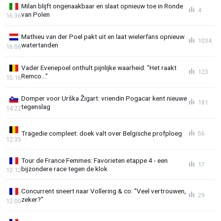
Milan blijft ongenaakbaar en slaat opnieuw toe in Ronde
4
van Polen
16:36
Mathieu van der Poel pakt uit en laat wielerfans opnieuw
1034
watertanden
16:06
Vader Evenepoel onthult pijnlijke waarheid: "Het raakt
123
Remco..."
15:16
Domper voor Urška Žigart: vriendin Pogacar kent nieuwe
181
tegenslag
14:22
Tragedie compleet: doek valt over Belgische profploeg
56
12:35
Tour de France Femmes: Favorieten etappe 4 - een
17
bijzondere race tegen de klok
12:12
Concurrent sneert naar Vollering & co: "Veel vertrouwen,
29
zeker?"
12:00