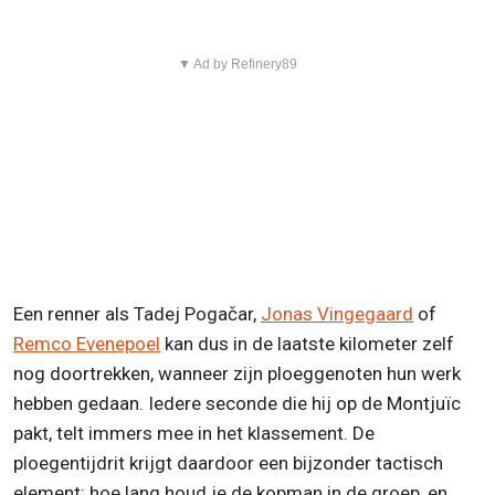
▼ Ad by Refinery89
Een renner als Tadej Pogačar,
Jonas Vingegaard
of
Remco Evenepoel
kan dus in de laatste kilometer zelf
nog doortrekken, wanneer zijn ploeggenoten hun werk
hebben gedaan. Iedere seconde die hij op de Montjuïc
pakt, telt immers mee in het klassement. De
ploegentijdrit krijgt daardoor een bijzonder tactisch
element: hoe lang houd je de kopman in de groep, en