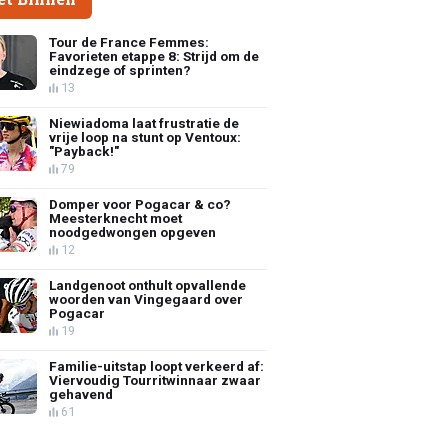
Tour de France Femmes:
Favorieten etappe 8: Strijd om de
eindzege of sprinten?
13
Niewiadoma laat frustratie de
vrije loop na stunt op Ventoux:
"Payback!"
79
Domper voor Pogacar & co?
Meesterknecht moet
noodgedwongen opgeven
12
Landgenoot onthult opvallende
woorden van Vingegaard over
Pogacar
19
Familie-uitstap loopt verkeerd af:
Viervoudig Tourritwinnaar zwaar
gehavend
61