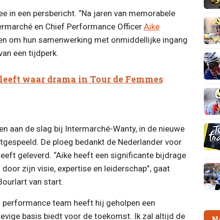
ee in een persbericht. “Na jaren van memorabele
ermarché en Chief Performance Officer
Aike
ten om hun samenwerking met onmiddellijke ingang
van een tijdperk.
eleeft waar drama in Tour de Femmes
en aan de slag bij Intermarché-Wanty, in de nieuwe
l uitgespeeld. De ploeg bedankt de Nederlander voor
heeft geleverd. “Aike heeft een significante bijdrage
oor zijn visie, expertise en leiderschap”, gaat
urlart van start.
 performance team heeft hij geholpen een
vige basis biedt voor de toekomst. Ik zal altijd de
N