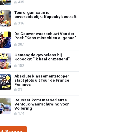
435
Tourorganisatie is
onverbiddelijk: Kopecky bestraft
316
De Cauwer waarschuwt Van der
Poel: "Kans misschien al gehad"
307
Gemengde gevoelens bij
Kopecky: "Ik baal ontzettend"
152
Absolute klassementstopper
stapt plots uit Tour de France
Femmes
31
Reusser komt met serieuze
Ventoux-waarschuwing voor
Vollering
174
et Binnen