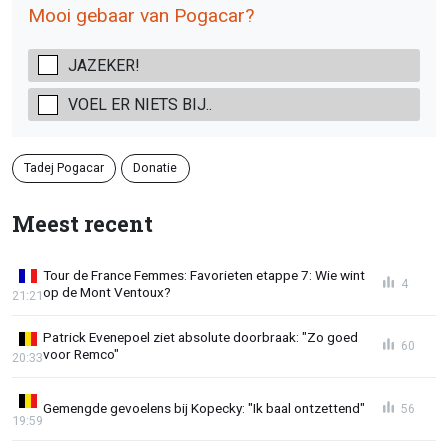
Mooi gebaar van Pogacar?
JAZEKER!
VOEL ER NIETS BIJ..
Tadej Pogacar
Donatie
Meest recent
Tour de France Femmes: Favorieten etappe 7: Wie wint
4
op de Mont Ventoux?
21:21
Patrick Evenepoel ziet absolute doorbraak: "Zo goed
60
voor Remco"
20:33
Gemengde gevoelens bij Kopecky: "Ik baal ontzettend"
56
19:59