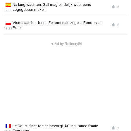
Na lang wachten: Gall mag eindelijk weer eens
6
zegegebaar maken
19:33
Visma aan het feest: Fenomenale zege in Ronde van
8
Polen
18:33
▼ Ad by Refinery89
Le Court slaat toe en bezorgt AG Insurance fraaie
7
Tourzege