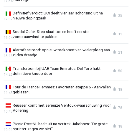
17:54
Definitief verdict: UCI deelt vier jaar schorsing uit na
25
nieuwe dopingzaak
17:02
Soudal Quick-Step slaat toe en heeft eerste
12
zomeraanwinst te pakken
16:04
Alarmfase rood: opnieuw toekomst van wielerploeg aan
21
zijden draadje
15:18
Transferbom bij UAE Team Emirates: Del Toro hakt
50
definitieve knoop door
14:26
Tour de France Femmes: Favorieten etappe 6 - Aanvallen
18
geblazen!
11:45
Reusser komt met serieuze Ventoux-waarschuwing voor
78
Vollering
10:43
Picnic PostNL haalt uit na vertrek Jakobsen: "De grote
18
sprinter zagen we niet"
10:01