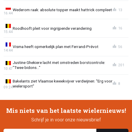
Wederom raak: absolute topper maakt hattrick compleet
13
16:44
Roodhooft pleit voor ingrijpende verandering
16
15:44
Visma heeft opmerkelijk plan met Ferrand-Prévot
56
14:44
Justine Ghekiere lacht met omstreden borstcontrole:
201
"Twee bidons..."
10:47
Bakelants ziet Vlaamse kweekvijver verdwijnen: "Erg voor
8
wielersport"
09:24
Mis niets van het laatste wielernieuws!
Schrijf je in voor onze nieuwsbrief