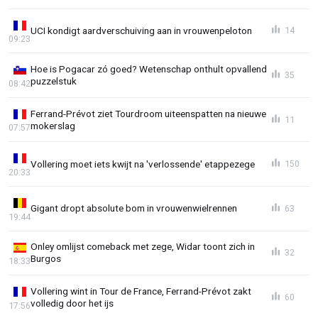
UCI kondigt aardverschuiving aan in vrouwenpeloton
14
09:23
Hoe is Pogacar zó goed? Wetenschap onthult opvallend
35
puzzelstuk
08:42
Ferrand-Prévot ziet Tourdroom uiteenspatten na nieuwe
11
mokerslag
07:57
Vollering moet iets kwijt na 'verlossende' etappezege
150
20:33
Gigant dropt absolute bom in vrouwenwielrennen
63
19:44
Onley omlijst comeback met zege, Widar toont zich in
32
Burgos
18:33
Vollering wint in Tour de France, Ferrand-Prévot zakt
60
volledig door het ijs
17:56