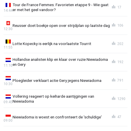
Tour de France Femmes: Favorieten etappe 9 - Wie gaat
17
er met het geel vandoor?
14:44
Reusser doet boekje open over strijdplan op laatste dag
106
12:30
Lotte Kopecky is eerlijk na voorlaatste Tourrit
202
11:55
Hollandse analisten klip en klaar over ruzie Niewiadoma
192
en Gery
11:10
Ploegleider verklaart actie Gery jegens Niewiadoma
791
10:30
Vollering reageert op keiharde aantijgingen van
1290
Niewiadoma
09:45
Niewiadoma is woest en confronteert de 'schuldige'
47
09:00