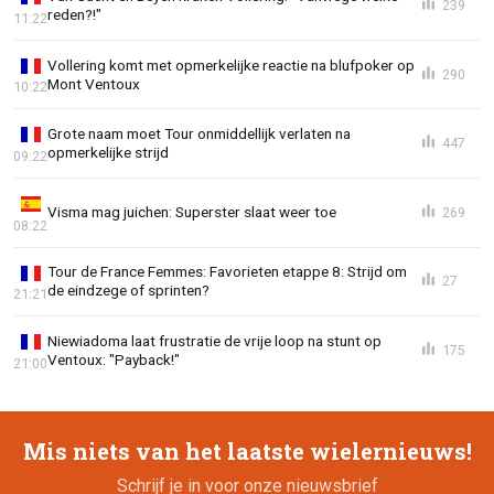
239
reden?!"
11:22
Vollering komt met opmerkelijke reactie na blufpoker op
290
Mont Ventoux
10:22
Grote naam moet Tour onmiddellijk verlaten na
447
opmerkelijke strijd
09:22
Visma mag juichen: Superster slaat weer toe
269
08:22
Tour de France Femmes: Favorieten etappe 8: Strijd om
27
de eindzege of sprinten?
21:21
Niewiadoma laat frustratie de vrije loop na stunt op
175
Ventoux: "Payback!"
21:00
Mis niets van het laatste wielernieuws!
Schrijf je in voor onze nieuwsbrief