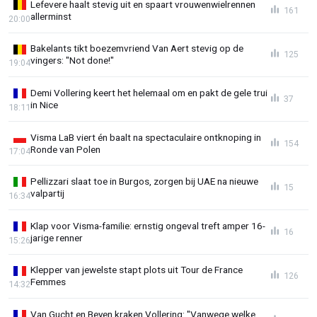
Lefevere haalt stevig uit en spaart vrouwenwielrennen
161
allerminst
20:00
Bakelants tikt boezemvriend Van Aert stevig op de
125
vingers: "Not done!"
19:04
Demi Vollering keert het helemaal om en pakt de gele trui
37
in Nice
18:11
Visma LaB viert én baalt na spectaculaire ontknoping in
154
Ronde van Polen
17:04
Pellizzari slaat toe in Burgos, zorgen bij UAE na nieuwe
15
valpartij
16:34
Klap voor Visma-familie: ernstig ongeval treft amper 16-
16
jarige renner
15:26
Klepper van jewelste stapt plots uit Tour de France
126
Femmes
14:32
Van Gucht en Beyen kraken Vollering: "Vanwege welke