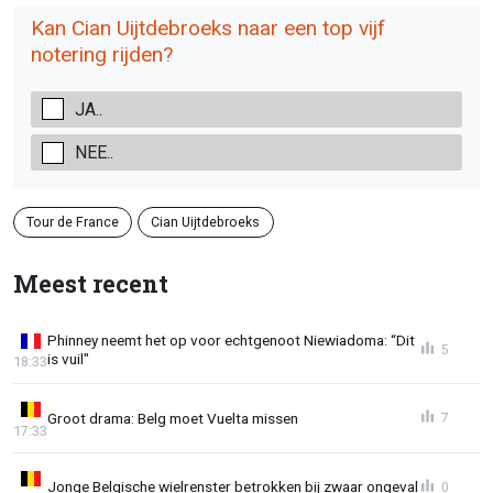
Kan Cian Uijtdebroeks naar een top vijf
notering rijden?
JA..
NEE..
Tour de France
Cian Uijtdebroeks
Meest recent
Phinney neemt het op voor echtgenoot Niewiadoma: “Dit
5
is vuil"
18:33
Groot drama: Belg moet Vuelta missen
7
17:33
Jonge Belgische wielrenster betrokken bij zwaar ongeval
0