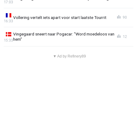
17:03
Vollering vertelt iets apart voor start laatste Tourrit
90
16:33
Vingegaard sneert naar Pogacar: "Word moedeloos van
12
hem"
15:33
▼ Ad by Refinery89