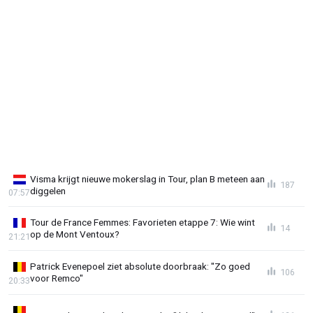
Visma krijgt nieuwe mokerslag in Tour, plan B meteen aan
187
diggelen
07:57
Tour de France Femmes: Favorieten etappe 7: Wie wint
14
op de Mont Ventoux?
21:21
Patrick Evenepoel ziet absolute doorbraak: "Zo goed
106
voor Remco"
20:33