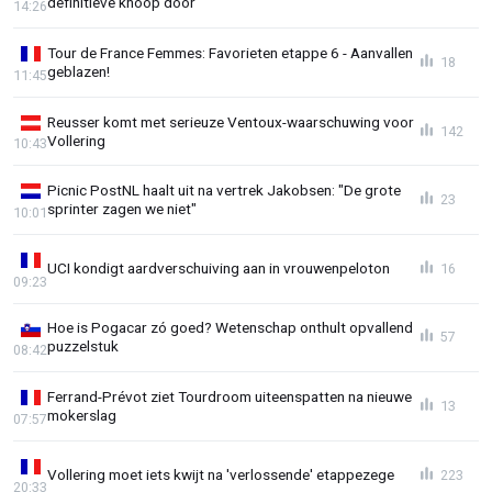
definitieve knoop door
14:26
Tour de France Femmes: Favorieten etappe 6 - Aanvallen
18
geblazen!
11:45
Reusser komt met serieuze Ventoux-waarschuwing voor
142
Vollering
10:43
Picnic PostNL haalt uit na vertrek Jakobsen: "De grote
23
sprinter zagen we niet"
10:01
UCI kondigt aardverschuiving aan in vrouwenpeloton
16
09:23
Hoe is Pogacar zó goed? Wetenschap onthult opvallend
57
puzzelstuk
08:42
Ferrand-Prévot ziet Tourdroom uiteenspatten na nieuwe
13
mokerslag
07:57
Vollering moet iets kwijt na 'verlossende' etappezege
223
20:33