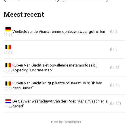
Meest recent
Veelbelovende Visma-renner opnieuw zwaar getroffen
2
10:41
0
10:01
Ruben Van Gucht ziet opvallende metamorfose bij
15
Kopecky: "Enorme stap"
10:01
Ruben Van Gucht krijgt pikante rol naast BV's: "Ik ben
14
geen Judas"
09:23
De Cauwer waarschuwt Van der Poel: "Kans misschien al
158
gehad"
08:44
▼ Ad by Refinery89