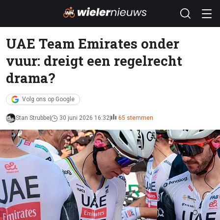
UAE Team Emirates onder
vuur: dreigt een regelrecht
drama?
Volg ons op Google
Stan Strubbe
30 juni 2026 16:32
65 stemmen