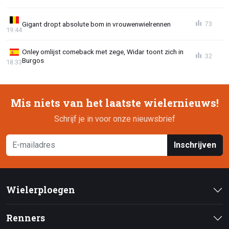
Gigant dropt absolute bom in vrouwenwielrennen
73
19:44
Onley omlijst comeback met zege, Widar toont zich in
32
Burgos
18:33
Mis niets van het laatste wielernieuws!
Schrijf je in voor onze nieuwsbrief
Inschrijven
Wielerploegen
Renners