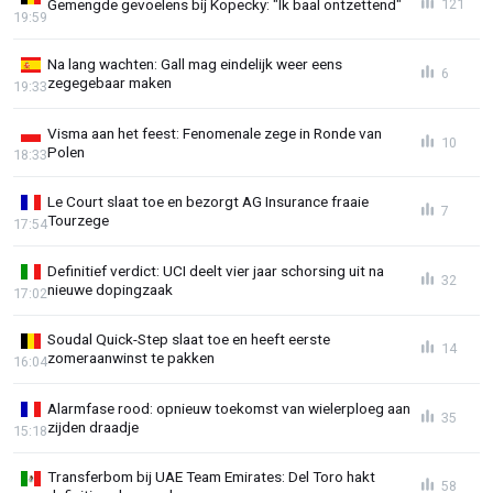
Gemengde gevoelens bij Kopecky: "Ik baal ontzettend"
121
19:59
Na lang wachten: Gall mag eindelijk weer eens
6
zegegebaar maken
19:33
Visma aan het feest: Fenomenale zege in Ronde van
10
Polen
18:33
Le Court slaat toe en bezorgt AG Insurance fraaie
7
Tourzege
17:54
Definitief verdict: UCI deelt vier jaar schorsing uit na
32
nieuwe dopingzaak
17:02
Soudal Quick-Step slaat toe en heeft eerste
14
zomeraanwinst te pakken
16:04
Alarmfase rood: opnieuw toekomst van wielerploeg aan
35
zijden draadje
15:18
Transferbom bij UAE Team Emirates: Del Toro hakt
58