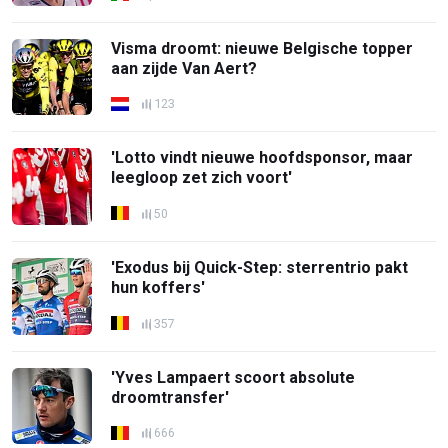
Visma droomt: nieuwe Belgische topper
aan zijde Van Aert?
123
'Lotto vindt nieuwe hoofdsponsor, maar
leegloop zet zich voort'
50
'Exodus bij Quick-Step: sterrentrio pakt
hun koffers'
357
'Yves Lampaert scoort absolute
droomtransfer'
666