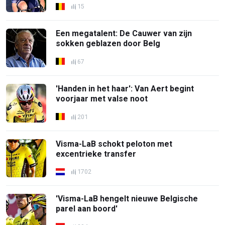
15
Een megatalent: De Cauwer van zijn
sokken geblazen door Belg
67
'Handen in het haar': Van Aert begint
voorjaar met valse noot
201
Visma-LaB schokt peloton met
excentrieke transfer
1702
'Visma-LaB hengelt nieuwe Belgische
parel aan boord'