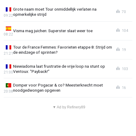
Grote naam moet Tour onmiddellijk verlaten na
70
opmerkelijke strijd
09:22
Visma mag juichen: Superster slaat weer toe
104
08:22
Tour de France Femmes: Favorieten etappe 8: Strijd om
19
de eindzege of sprinten?
21:21
Niewiadoma laat frustratie de vrije loop na stunt op
103
Ventoux: "Payback!"
21:00
Domper voor Pogacar & co? Meesterknecht moet
16
noodgedwongen opgeven
20:08
▼ Ad by Refinery89