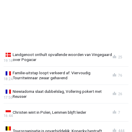
Landgenoot onthult opvallende woorden van Vingegaard
25
over Pogacar
19:16
Familie-uitstap loopt verkeerd af: Viervoudig
76
Tourritwinnaar zwaar gehavend
18:24
Niewiadoma slaat dubbelslag, Vollering pokert met
26
Reusser
17:50
Christen wint in Polen, Lemmen blijft leider
7
16:44
Tourorganisatie is onverbiddelijk: Kopecky bestraft
444