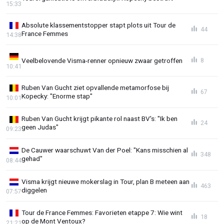
15:33
Absolute klassementstopper stapt plots uit Tour de
44
France Femmes
14:38
Veelbelovende Visma-renner opnieuw zwaar getroffen
8
10:41
Ruben Van Gucht ziet opvallende metamorfose bij
67
Kopecky: "Enorme stap"
10:01
Ruben Van Gucht krijgt pikante rol naast BV's: "Ik ben
24
geen Judas"
09:23
De Cauwer waarschuwt Van der Poel: "Kans misschien al
348
gehad"
08:44
Visma krijgt nieuwe mokerslag in Tour, plan B meteen aan
463
diggelen
07:57
Tour de France Femmes: Favorieten etappe 7: Wie wint
18
op de Mont Ventoux?
21:21