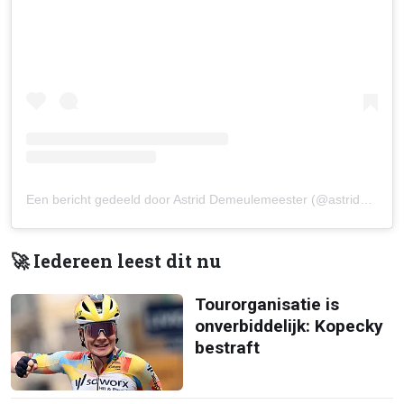
Een bericht gedeeld door Astrid Demeulemeester (@astriddmlm)
🚀 Iedereen leest dit nu
Tourorganisatie is
onverbiddelijk: Kopecky
bestraft