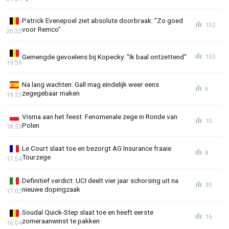
Patrick Evenepoel ziet absolute doorbraak: "Zo goed
152
voor Remco"
20:33
Gemengde gevoelens bij Kopecky: "Ik baal ontzettend"
165
19:59
Na lang wachten: Gall mag eindelijk weer eens
6
zegegebaar maken
19:33
Visma aan het feest: Fenomenale zege in Ronde van
10
Polen
18:33
Le Court slaat toe en bezorgt AG Insurance fraaie
8
Tourzege
17:54
Definitief verdict: UCI deelt vier jaar schorsing uit na
35
nieuwe dopingzaak
17:02
Soudal Quick-Step slaat toe en heeft eerste
16
zomeraanwinst te pakken
16:04