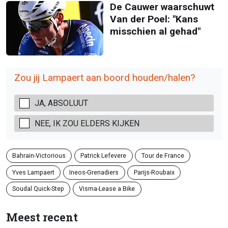
De Cauwer waarschuwt
Van der Poel: "Kans
misschien al gehad"
Zou jij Lampaert aan boord houden/halen?
JA, ABSOLUUT
NEE, IK ZOU ELDERS KIJKEN
Bahrain-Victorious
Patrick Lefevere
Tour de France
Yves Lampaert
Ineos-Grenadiers
Parijs-Roubaix
Soudal Quick-Step
Visma-Lease a Bike
Meest recent