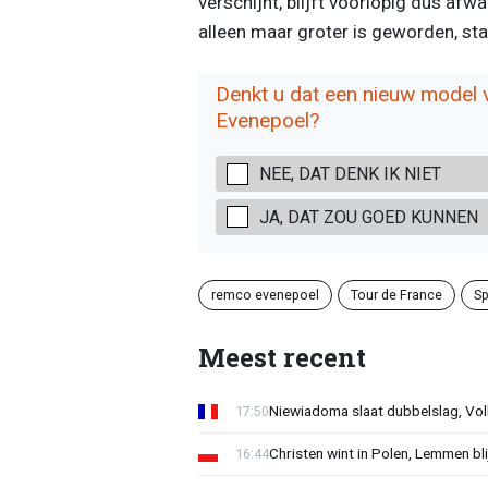
verschijnt, blijft voorlopig dus af
alleen maar groter is geworden, staa
Denkt u dat een nieuw model v
Evenepoel?
NEE, DAT DENK IK NIET
JA, DAT ZOU GOED KUNNEN
remco evenepoel
Tour de France
Sp
Meest recent
Niewiadoma slaat dubbelslag, Vol
17:50
Christen wint in Polen, Lemmen blij
16:44