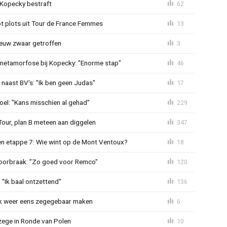
: Kopecky bestraft
62
t plots uit Tour de France Femmes
13
euw zwaar getroffen
3
metamorfose bij Kopecky: "Enorme stap"
46
 naast BV's: "Ik ben geen Judas"
17
el: "Kans misschien al gehad"
229
Tour, plan B meteen aan diggelen
347
n etappe 7: Wie wint op de Mont Ventoux?
18
doorbraak: "Zo goed voor Remco"
120
"Ik baal ontzettend"
136
ijk weer eens zegegebaar maken
6
zege in Ronde van Polen
10