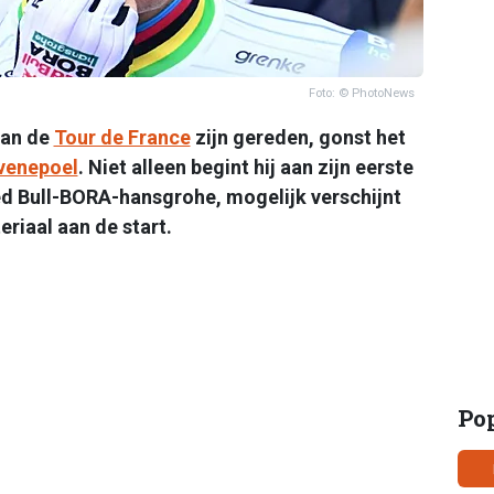
Foto: © PhotoNews
van de
Tour de France
zijn gereden, gonst het
venepoel
. Niet alleen begint hij aan zijn eerste
ed Bull-BORA-hansgrohe, mogelijk verschijnt
riaal aan de start.
Po