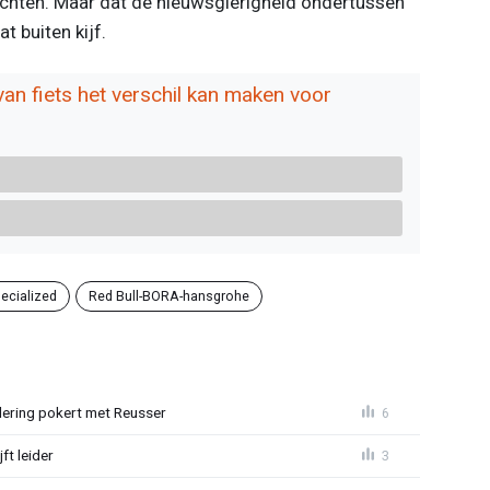
wachten. Maar dat de nieuwsgierigheid ondertussen
t buiten kijf.
an fiets het verschil kan maken voor
ecialized
Red Bull-BORA-hansgrohe
lering pokert met Reusser
6
ft leider
3