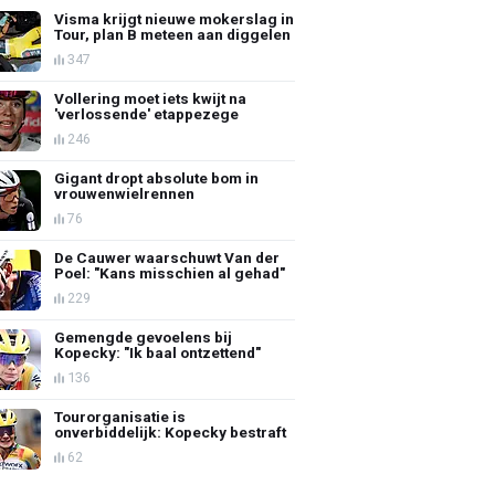
Visma krijgt nieuwe mokerslag in
Tour, plan B meteen aan diggelen
347
Vollering moet iets kwijt na
'verlossende' etappezege
246
Gigant dropt absolute bom in
vrouwenwielrennen
76
De Cauwer waarschuwt Van der
Poel: "Kans misschien al gehad"
229
Gemengde gevoelens bij
Kopecky: "Ik baal ontzettend"
136
Tourorganisatie is
onverbiddelijk: Kopecky bestraft
62