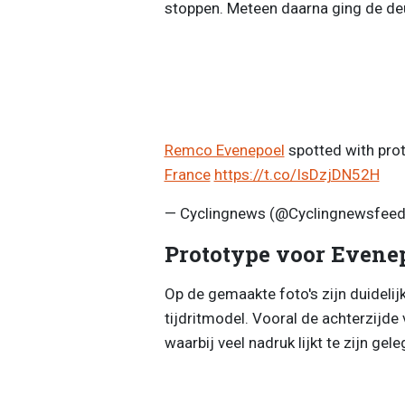
stoppen. Meteen daarna ging de deur
Remco Evenepoel
spotted with prot
France
https://t.co/IsDzjDN52H
— Cyclingnews (@Cyclingnewsfee
Prototype voor Evene
Op de gemaakte foto's zijn duidelij
tijdritmodel. Vooral de achterzijde
waarbij veel nadruk lijkt te zijn ge