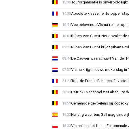
Tourorganisatie is onverbiddelijk
15:33
Absolute klassementstopper stap
14:38
Veelbelovende Visma-renner opni
10:41
Ruben Van Gucht ziet opvallende 
10:01
Ruben Van Gucht krijgt pikante rol
09:23
De Cauwer waarschuwt Van der Po
08:44
Visma krijgt nieuwe mokerslag in 
07:57
Tour de France Femmes: Favoriete
21:21
Patrick Evenepoel ziet absolute 
20:33
Gemengde gevoelens bij Kopecky: 
19:59
Na lang wachten: Gall mag eindel
19:33
Visma aan het feest: Fenomenale 
18:33