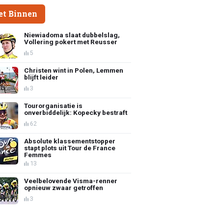
et Binnen
Niewiadoma slaat dubbelslag,
Vollering pokert met Reusser
5
Christen wint in Polen, Lemmen
blijft leider
3
Tourorganisatie is
onverbiddelijk: Kopecky bestraft
62
Absolute klassementstopper
stapt plots uit Tour de France
Femmes
13
Veelbelovende Visma-renner
opnieuw zwaar getroffen
3