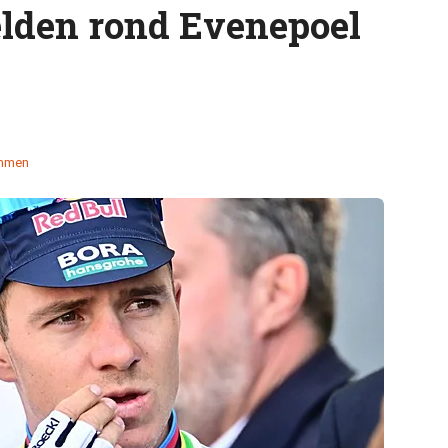
lden rond Evenepoel
emmen