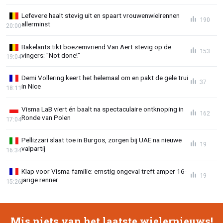
Lefevere haalt stevig uit en spaart vrouwenwielrennen
190
allerminst
20:00
Bakelants tikt boezemvriend Van Aert stevig op de
153
vingers: "Not done!"
19:04
Demi Vollering keert het helemaal om en pakt de gele trui
37
in Nice
18:11
Visma LaB viert én baalt na spectaculaire ontknoping in
162
Ronde van Polen
17:04
Pellizzari slaat toe in Burgos, zorgen bij UAE na nieuwe
19
valpartij
16:34
Klap voor Visma-familie: ernstig ongeval treft amper 16-
19
jarige renner
15:26
Mis niets van het laatste wielernieuws!