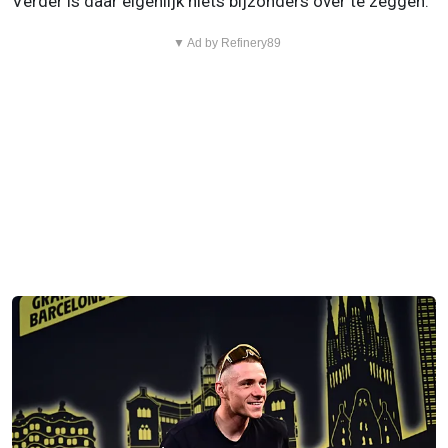
Verder is daar eigenlijk niets bijzonders over te zeggen."
▼ Ad by Refinery89