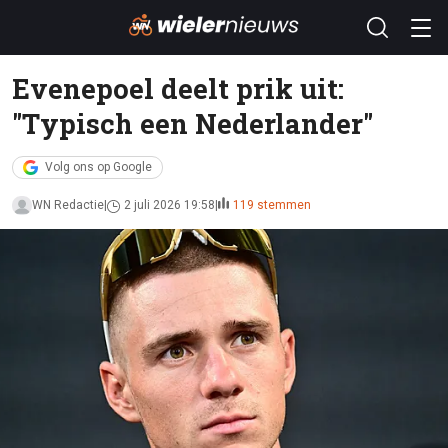
Evenepoel deelt prik uit:
"Typisch een Nederlander"
Volg ons op Google
WN Redactie
2 juli 2026 19:58
119 stemmen