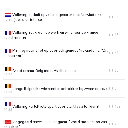
Vollering onthult opvallend gesprek met Niewiadoma
51
tijdens slotetappe
07:12
Vollering zet kroon op werk en wint Tour de France
15
Femmes
19:08
Phinney neemt het op voor echtgenoot Niewiadoma: “Dit
41
is vuil"
18:33
Groot drama: Belg moet Vuelta missen
60
17:33
Jonge Belgische wielrenster betrokken bij zwaar ongeval
0
17:03
Vollering vertelt iets apart voor start laatste Tourrit
153
16:33
Vingegaard sneert naar Pogacar: "Word moedeloos van
25
hem"
15:33