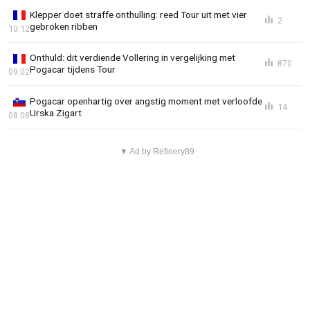
Klepper doet straffe onthulling: reed Tour uit met vier
2
gebroken ribben
10:12
Onthuld: dit verdiende Vollering in vergelijking met
870
Pogacar tijdens Tour
09:02
Pogacar openhartig over angstig moment met verloofde
14
Urska Zigart
08:08
▼ Ad by Refinery89