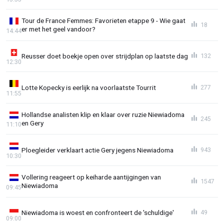
Tour de France Femmes: Favorieten etappe 9 - Wie gaat
18
er met het geel vandoor?
14:44
Reusser doet boekje open over strijdplan op laatste dag
132
12:30
Lotte Kopecky is eerlijk na voorlaatste Tourrit
277
11:55
Hollandse analisten klip en klaar over ruzie Niewiadoma
245
en Gery
11:10
Ploegleider verklaart actie Gery jegens Niewiadoma
943
10:30
Vollering reageert op keiharde aantijgingen van
1547
Niewiadoma
09:45
Niewiadoma is woest en confronteert de 'schuldige'
49
09:00