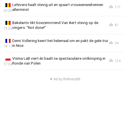
Lefevere haalt stevig uit en spaart vrouwenwielrennen
117
allerminst
20:00
Bakelants tikt boezemvriend Van Aert stevig op de
87
vingers: "Not done!"
19:04
Demi Vollering keert het helemaal om en pakt de gele trui
34
in Nice
18:11
Visma LaB viert én baalt na spectaculaire ontknoping in
124
Ronde van Polen
17:04
▼ Ad by Refinery89