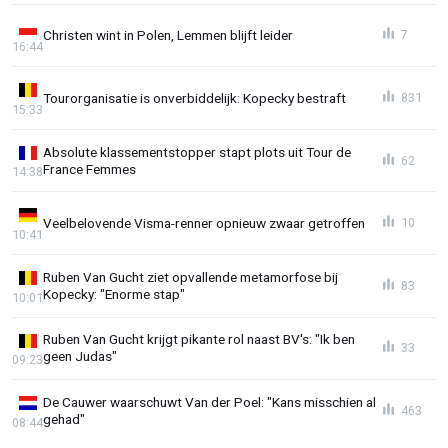
Christen wint in Polen, Lemmen blijft leider
7
16:44
Tourorganisatie is onverbiddelijk: Kopecky bestraft
831
15:33
Absolute klassementstopper stapt plots uit Tour de
62
France Femmes
14:38
Veelbelovende Visma-renner opnieuw zwaar getroffen
10
10:41
Ruben Van Gucht ziet opvallende metamorfose bij
83
Kopecky: "Enorme stap"
10:01
Ruben Van Gucht krijgt pikante rol naast BV's: "Ik ben
33
geen Judas"
09:23
De Cauwer waarschuwt Van der Poel: "Kans misschien al
463
gehad"
08:44