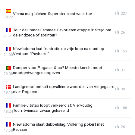
Visma mag juichen: Superster slaat weer toe
237
08:22
Tour de France Femmes: Favorieten etappe 8: Strijd om
26
de eindzege of sprinten?
21:21
Niewiadoma laat frustratie de vrije loop na stunt op
153
Ventoux: "Payback!"
21:00
Domper voor Pogacar & co? Meesterknecht moet
31
noodgedwongen opgeven
20:08
Landgenoot onthult opvallende woorden van Vingegaard
39
over Pogacar
19:16
Familie-uitstap loopt verkeerd af: Viervoudig
106
Tourritwinnaar zwaar gehavend
18:24
Niewiadoma slaat dubbelslag, Vollering pokert met
26
Reusser
17:50