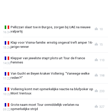
Pellizzari slaat toe in Burgos, zorgen bij UAE na nieuwe
10
valpartij
16:34
Klap voor Visma-familie: ernstig ongeval treft amper 16-
15
jarige renner
15:26
Klepper van jewelste stapt plots uit Tour de France
110
Femmes
14:32
Van Gucht en Beyen kraken Vollering: "Vanwege welke
198
reden?!"
11:22
Vollering komt met opmerkelijke reactie na blufpoker op
233
Mont Ventoux
10:22
Grote naam moet Tour onmiddellijk verlaten na
327
opmerkelijke strijd
09:22