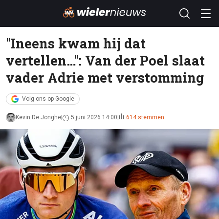
"Ineens kwam hij dat
vertellen…": Van der Poel slaat
vader Adrie met verstomming
Volg ons op Google
Kevin De Jonghe
5 juni 2026 14:00
614 stemmen