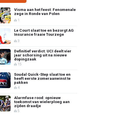
Visma aan het feest: Fenomenale
zege in Ronde van Polen
1
Le Court slaat toe en bezorgt AG
Insurance fraaie Tourzege
3
Definitief verdict: UCI deelt vier
jaar schorsing uit na nieuwe
dopingzaak
15
Soudal Quick-Step slaat toe en
heeft eerste zomeraanwinst te
pakken
4
Alarmfase rood: opnieuw
toekomst van wielerploeg aan
zijden draadje
5