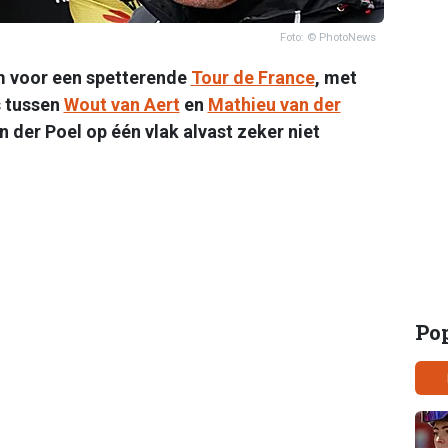
Foto: © PhotoNews
m voor een spetterende
Tour de France
, met
s tussen
Wout van Aert
en
Mathieu van der
an der Poel op één vlak alvast zeker niet
Po