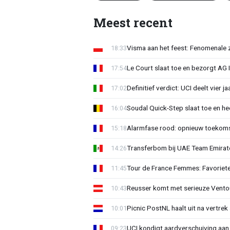
Meest recent
Visma aan het feest: Fenomenale 
18:33
Le Court slaat toe en bezorgt AG 
17:54
Definitief verdict: UCI deelt vier 
17:02
Soudal Quick-Step slaat toe en h
16:04
Alarmfase rood: opnieuw toekomst
15:18
Transferbom bij UAE Team Emirate
14:26
Tour de France Femmes: Favoriete
11:45
Reusser komt met serieuze Vento
10:43
Picnic PostNL haalt uit na vertrek
10:01
UCI kondigt aardverschuiving aan
09:23