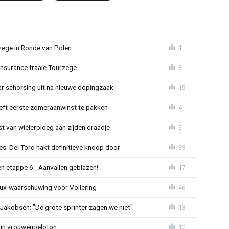
zege in Ronde van Polen
1
Insurance fraaie Tourzege
3
jaar schorsing uit na nieuwe dopingzaak
15
eeft eerste zomeraanwinst te pakken
4
 van wielerploeg aan zijden draadje
5
s: Del Toro hakt definitieve knoop door
39
n etappe 6 - Aanvallen geblazen!
17
ux-waarschuwing voor Vollering
46
 Jakobsen: "De grote sprinter zagen we niet"
13
 in vrouwenpeloton
12