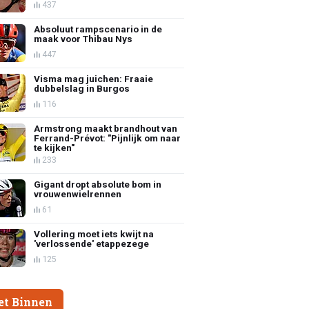
437
Absoluut rampscenario in de
maak voor Thibau Nys
447
Visma mag juichen: Fraaie
dubbelslag in Burgos
116
Armstrong maakt brandhout van
Ferrand-Prévot: "Pijnlijk om naar
te kijken"
233
Gigant dropt absolute bom in
vrouwenwielrennen
61
Vollering moet iets kwijt na
'verlossende' etappezege
125
et Binnen