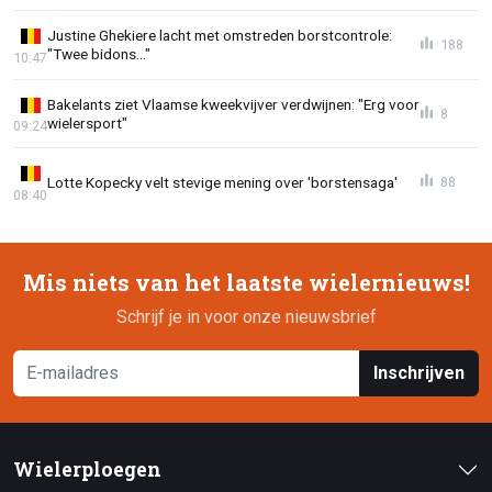
Justine Ghekiere lacht met omstreden borstcontrole:
188
"Twee bidons..."
10:47
Bakelants ziet Vlaamse kweekvijver verdwijnen: "Erg voor
8
wielersport"
09:24
Lotte Kopecky velt stevige mening over 'borstensaga'
88
08:40
Mis niets van het laatste wielernieuws!
Schrijf je in voor onze nieuwsbrief
Inschrijven
Wielerploegen