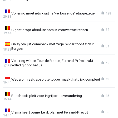
Vollering moet iets kwijt na 'verlossende' etappezege
128
20:33
Gigant dropt absolute bom in vrouwenwielrennen
62
19:44
Onley omlijst comeback met zege, Widar toont zich in
31
Burgos
18:33
Vollering wint in Tour de France, Ferrand-Prévot zakt
60
volledig door het ijs
17:56
Wederom raak: absolute topper maakt hattrick compleet
13
16:44
Roodhooft pleit voor ingrijpende verandering
15
15:44
Visma heeft opmerkelijk plan met Ferrand-Prévot
55
14:44