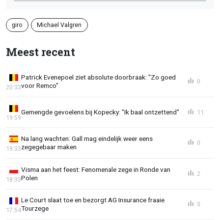
giro
Michael Valgren
Meest recent
Patrick Evenepoel ziet absolute doorbraak: "Zo goed
0
voor Remco"
20:33
Gemengde gevoelens bij Kopecky: "Ik baal ontzettend"
11
19:59
Na lang wachten: Gall mag eindelijk weer eens
0
zegegebaar maken
19:33
Visma aan het feest: Fenomenale zege in Ronde van
2
Polen
18:33
Le Court slaat toe en bezorgt AG Insurance fraaie
3
Tourzege
17:54