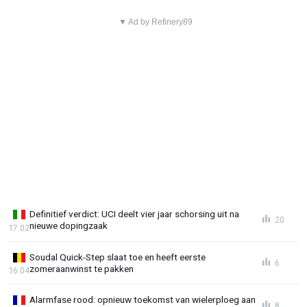
▼ Ad by Refinery89
Definitief verdict: UCI deelt vier jaar schorsing uit na
20
nieuwe dopingzaak
17:02
Soudal Quick-Step slaat toe en heeft eerste
6
zomeraanwinst te pakken
16:04
Alarmfase rood: opnieuw toekomst van wielerploeg aan
8