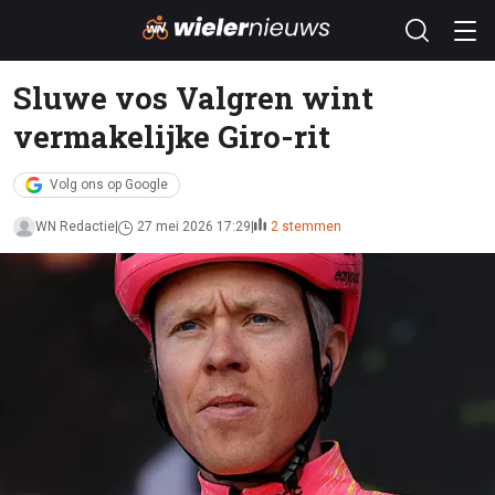
Sluwe vos Valgren wint
vermakelijke Giro-rit
Volg ons op Google
WN Redactie
27 mei 2026 17:29
2 stemmen