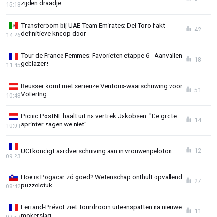
zijden draadje
15:18
Transferbom bij UAE Team Emirates: Del Toro hakt
42
definitieve knoop door
14:26
Tour de France Femmes: Favorieten etappe 6 - Aanvallen
18
geblazen!
11:45
Reusser komt met serieuze Ventoux-waarschuwing voor
51
Vollering
10:43
Picnic PostNL haalt uit na vertrek Jakobsen: "De grote
14
sprinter zagen we niet"
10:01
UCI kondigt aardverschuiving aan in vrouwenpeloton
12
09:23
Hoe is Pogacar zó goed? Wetenschap onthult opvallend
27
puzzelstuk
08:42
Ferrand-Prévot ziet Tourdroom uiteenspatten na nieuwe
11
mokerslag
07:57