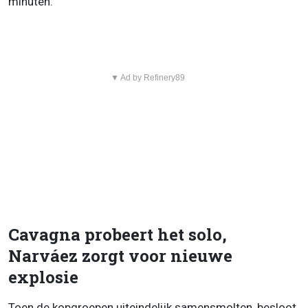
minuten.
▼ Ad by Refinery89
Cavagna probeert het solo,
Narváez zorgt voor nieuwe
explosie
Toen de kopgroepen uiteindelijk samensmolten, besloot