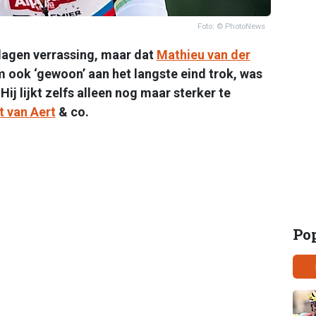
Foto: © PhotoNews
lagen verrassing, maar dat
Mathieu van der
m ook ‘gewoon’ aan het langste eind trok, was
Hij lijkt zelfs alleen nog maar sterker te
 van Aert
& co.
Po