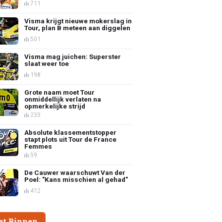
711
Visma krijgt nieuwe mokerslag in
Tour, plan B meteen aan diggelen
501
Visma mag juichen: Superster
slaat weer toe
198
Grote naam moet Tour
onmiddellijk verlaten na
opmerkelijke strijd
233
Absolute klassementstopper
stapt plots uit Tour de France
Femmes
59
De Cauwer waarschuwt Van der
Poel: "Kans misschien al gehad"
412
et Binnen