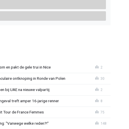
om en pakt de gele trui in Nice
2
aculaire ontknoping in Ronde van Polen
30
gen bij UAE na nieuwe valpartij
2
ngeval treft amper 16-jarige renner
8
uit Tour de France Femmes
75
ing: "Vanwege welke reden?!"
148