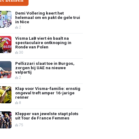
Demi Vollering keert het
helemaal om en pakt de gele trui
in Nice
2
Visma LaB viert én baalt na
spectaculaire ontknoping in
Ronde van Polen
30
Pellizzari slaat toe in Burgos,
zorgen bij UAE na nieuwe
valpartij
2
Klap voor Visma-familie: ernstig
ongeval treft amper 16-jarige
renner
8
Klepper van jewelste stapt plots
uit Tour de France Femmes
75