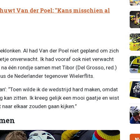
uwt Van der Poel: "Kans misschien al
beklonken. Al had Van der Poel niet gepland om zich
eetje onverwacht. Ik had vooraf ook niet verwacht
g na één rondje samen met Tibor (Del Grosso, red.)
dus de Nederlander tegenover Wielerflits.
n’: “Toen wilde ik de wedstrijd hard maken, omdat
g kan zitten. Ik kreeg gelijk een mooi gaatje en wist
naar elkaar zouden gaan kijken.”
omen
N