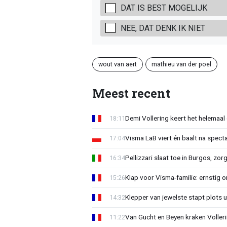
DAT IS BEST MOGELIJK
NEE, DAT DENK IK NIET
wout van aert
mathieu van der poel
Meest recent
Demi Vollering keert het helemaal 
18:11
Visma LaB viert én baalt na spect
17:04
Pellizzari slaat toe in Burgos, zor
16:34
Klap voor Visma-familie: ernstig o
15:26
Klepper van jewelste stapt plots 
14:32
Van Gucht en Beyen kraken Voller
11:22