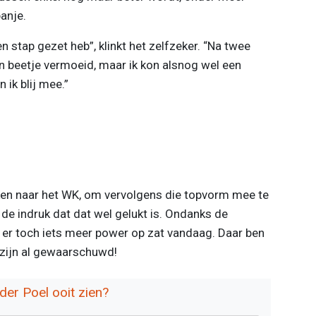
panje.
een stap gezet heb”, klinkt het zelfzeker. “Na twee
n beetje vermoeid, maar ik kon alsnog wel een
 ik blij mee.”
ken naar het WK, om vervolgens die topvorm mee te
 de indruk dat dat wel gelukt is. Ondanks de
t er toch iets meer power op zat vandaag. Daar ben
o zijn al gewaarschuwd!
er Poel ooit zien?