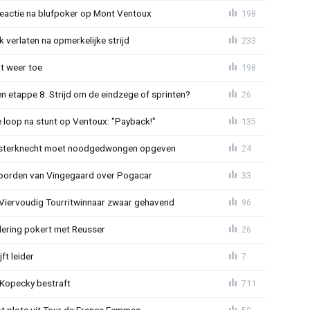
reactie na blufpoker op Mont Ventoux
198
 verlaten na opmerkelijke strijd
233
t weer toe
198
 etappe 8: Strijd om de eindzege of sprinten?
26
e loop na stunt op Ventoux: "Payback!"
135
sterknecht moet noodgedwongen opgeven
24
oorden van Vingegaard over Pogacar
33
: Viervoudig Tourritwinnaar zwaar gehavend
96
lering pokert met Reusser
26
ft leider
7
: Kopecky bestraft
711