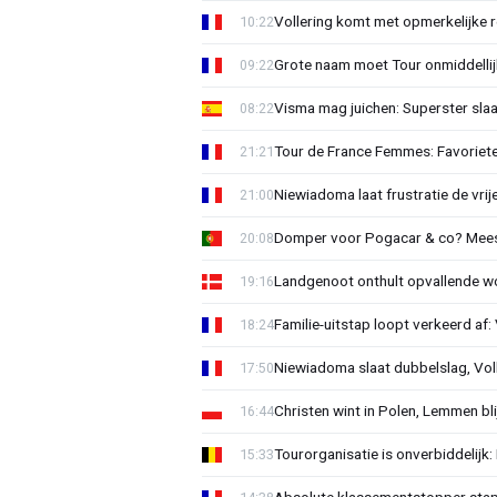
Vollering komt met opmerkelijke 
10:22
Grote naam moet Tour onmiddellijk
09:22
Visma mag juichen: Superster slaa
08:22
Tour de France Femmes: Favorieten
21:21
Niewiadoma laat frustratie de vrij
21:00
Domper voor Pogacar & co? Mee
20:08
Landgenoot onthult opvallende w
19:16
Familie-uitstap loopt verkeerd af
18:24
Niewiadoma slaat dubbelslag, Vol
17:50
Christen wint in Polen, Lemmen blij
16:44
Tourorganisatie is onverbiddelijk
15:33