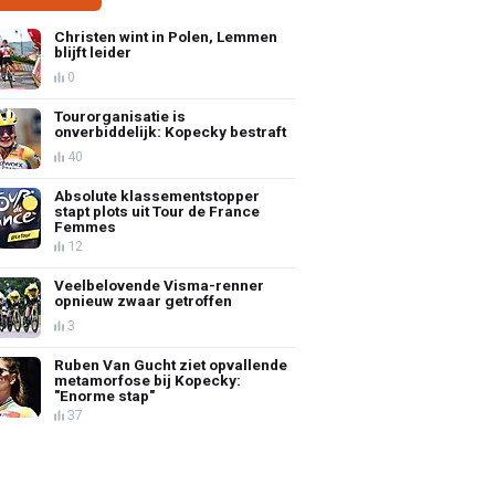
Christen wint in Polen, Lemmen
blijft leider
0
Tourorganisatie is
onverbiddelijk: Kopecky bestraft
40
Absolute klassementstopper
stapt plots uit Tour de France
Femmes
12
Veelbelovende Visma-renner
opnieuw zwaar getroffen
3
Ruben Van Gucht ziet opvallende
metamorfose bij Kopecky:
"Enorme stap"
37