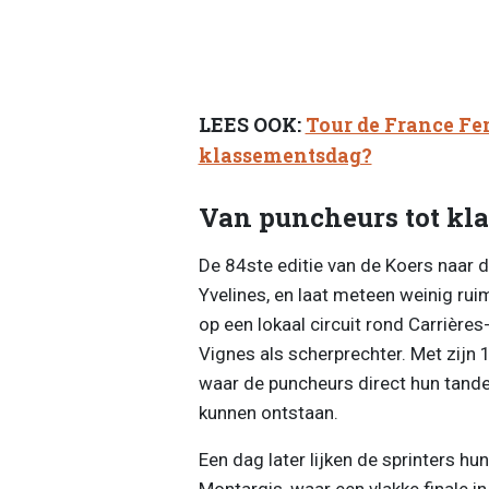
LEES OOK:
Tour de France Fe
klassementsdag?
Van puncheurs tot k
De 84ste editie van de Koers naar d
Yvelines, en laat meteen weinig rui
op een lokaal circuit rond Carrière
Vignes als scherprechter. Met zijn 1
waar de puncheurs direct hun tanden
kunnen ontstaan.
Een dag later lijken de sprinters hu
Montargis, waar een vlakke finale i