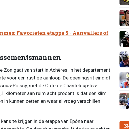
mmes: Favorieten etappe 5 - Aanvallers of
lassementsmannen
e Zon gaat van start in Achères, in het departement
mte voor een rustige aanloop. De openingsrit eindigt
s-sous-Poissy, met de Côte de Chanteloup-les-
,1 kilometer aan ruim acht procent is dat een klim
 in kunnen zetten en waar al vroeg verschillen
n kans te krijgen in de etappe van Épône naar
N
n de maak is. Op dag drie verschuift de focus echter