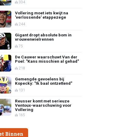
334
Vollering moet iets kwijt na
'verlossende' etappezege
244
Gigant dropt absolute bom in
vrouwenwielrennen
75
De Cauwer waarschuwt Van der
Poel: "Kans misschien al gehad"
218
Gemengde gevoelens bij
Kopecky: "Ik baal ontzettend"
131
Reusser komt met serieuze
Ventoux-waarschuwing voor
Vollering
165
et Binnen