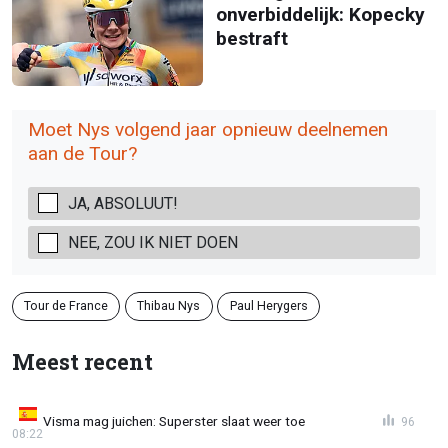
onverbiddelijk: Kopecky
bestraft
Moet Nys volgend jaar opnieuw deelnemen
aan de Tour?
JA, ABSOLUUT!
NEE, ZOU IK NIET DOEN
Tour de France
Thibau Nys
Paul Herygers
Meest recent
Visma mag juichen: Superster slaat weer toe
96
08:22