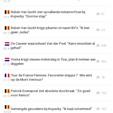
10:41
Ruben Van Gucht ziet opvallende metamorfose bij
67
Kopecky: "Enorme stap"
10:01
Ruben Van Gucht krijgt pikante rol naast BV's: "Ik ben
24
geen Judas"
09:23
De Cauwer waarschuwt Van der Poel: "Kans misschien al
340
gehad"
08:44
Visma krijgt nieuwe mokerslag in Tour, plan B meteen aan
460
diggelen
07:57
Tour de France Femmes: Favorieten etappe 7: Wie wint
18
op de Mont Ventoux?
21:21
Patrick Evenepoel ziet absolute doorbraak: "Zo goed
150
voor Remco"
20:33
Gemengde gevoelens bij Kopecky: "Ik baal ontzettend"
163
19:59