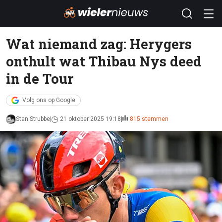
Wat niemand zag: Herygers
onthult wat Thibau Nys deed
in de Tour
Volg ons op Google
Stan Strubbe
21 oktober 2025 19:18
815 stemmen