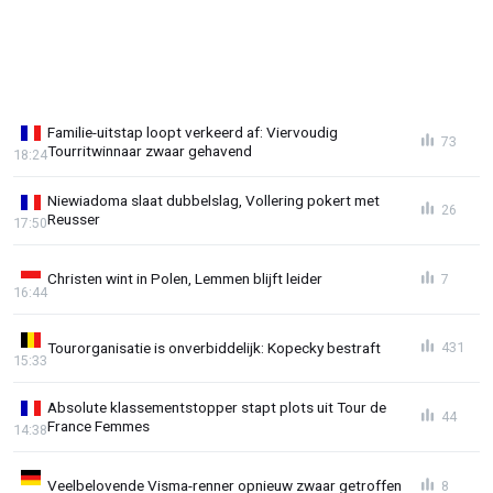
Familie-uitstap loopt verkeerd af: Viervoudig
73
Tourritwinnaar zwaar gehavend
18:24
Niewiadoma slaat dubbelslag, Vollering pokert met
26
Reusser
17:50
Christen wint in Polen, Lemmen blijft leider
7
16:44
Tourorganisatie is onverbiddelijk: Kopecky bestraft
431
15:33
Absolute klassementstopper stapt plots uit Tour de
44
France Femmes
14:38
Veelbelovende Visma-renner opnieuw zwaar getroffen
8