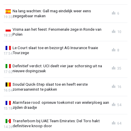
Na lang wachten: Gall mag eindelijk weer eens
6
zegegebaar maken
19:33
Visma aan het feest: Fenomenale zege in Ronde van
10
Polen
18:33
Le Court slaat toe en bezorgt AG Insurance fraaie
8
Tourzege
17:54
Definitief verdict: UCI deelt vier jaar schorsing uit na
35
nieuwe dopingzaak
17:02
Soudal Quick-Step slaat toe en heeft eerste
16
zomeraanwinst te pakken
16:04
Alarmfase rood: opnieuw toekomst van wielerploeg aan
54
zijden draadje
15:18
Transferbom bij UAE Team Emirates: Del Toro hakt
64
definitieve knoop door
14:26