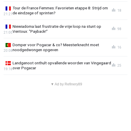
Tour de France Femmes: Favorieten etappe 8: Strijd om
18
de eindzege of sprinten?
21:21
Niewiadoma laat frustratie de vrije loop na stunt op
98
Ventoux: "Payback!"
21:00
Domper voor Pogacar & co? Meesterknecht moet
16
noodgedwongen opgeven
20:08
Landgenoot onthult opvallende woorden van Vingegaard
25
over Pogacar
19:16
▼ Ad by Refinery89