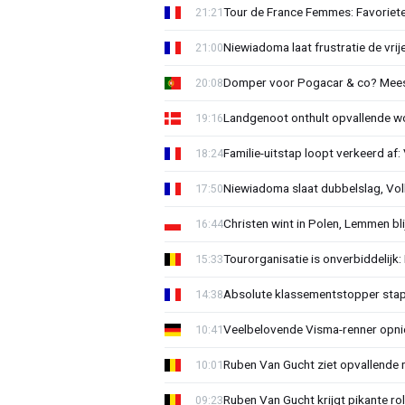
Tour de France Femmes: Favorieten
21:21
Niewiadoma laat frustratie de vrij
21:00
Domper voor Pogacar & co? Mee
20:08
Landgenoot onthult opvallende w
19:16
Familie-uitstap loopt verkeerd af
18:24
Niewiadoma slaat dubbelslag, Vol
17:50
Christen wint in Polen, Lemmen blij
16:44
Tourorganisatie is onverbiddelijk
15:33
Absolute klassementstopper stap
14:38
Veelbelovende Visma-renner opni
10:41
Ruben Van Gucht ziet opvallende 
10:01
Ruben Van Gucht krijgt pikante rol
09:23