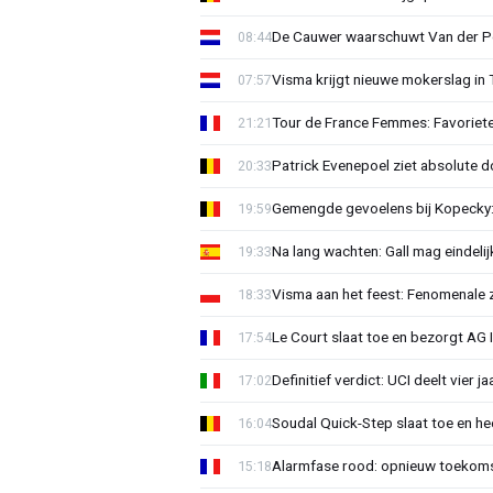
De Cauwer waarschuwt Van der Po
08:44
Visma krijgt nieuwe mokerslag in 
07:57
Tour de France Femmes: Favoriete
21:21
Patrick Evenepoel ziet absolute 
20:33
Gemengde gevoelens bij Kopecky: 
19:59
Na lang wachten: Gall mag eindel
19:33
Visma aan het feest: Fenomenale 
18:33
Le Court slaat toe en bezorgt AG 
17:54
Definitief verdict: UCI deelt vier 
17:02
Soudal Quick-Step slaat toe en h
16:04
Alarmfase rood: opnieuw toekomst
15:18