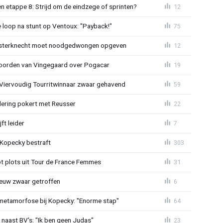
 etappe 8: Strijd om de eindzege of sprinten?
12
e loop na stunt op Ventoux: "Payback!"
75
sterknecht moet noodgedwongen opgeven
12
oorden van Vingegaard over Pogacar
19
: Viervoudig Tourritwinnaar zwaar gehavend
59
lering pokert met Reusser
22
ft leider
7
: Kopecky bestraft
303
t plots uit Tour de France Femmes
31
euw zwaar getroffen
6
metamorfose bij Kopecky: "Enorme stap"
64
 naast BV's: "Ik ben geen Judas"
23