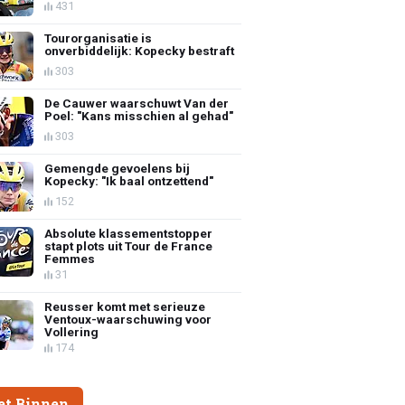
431
Tourorganisatie is
onverbiddelijk: Kopecky bestraft
303
De Cauwer waarschuwt Van der
Poel: "Kans misschien al gehad"
303
Gemengde gevoelens bij
Kopecky: "Ik baal ontzettend"
152
Absolute klassementstopper
stapt plots uit Tour de France
Femmes
31
Reusser komt met serieuze
Ventoux-waarschuwing voor
Vollering
174
et Binnen