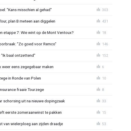
el: "Kans misschien al gehad"
303
Tour, plan B meteen aan diggelen
431
n etappe 7: Wie wint op de Mont Ventoux?
18
doorbraak: "Zo goed voor Remco"
146
"Ik baal ontzettend"
152
ijk weer eens zegegebaar maken
6
zege in Ronde van Polen
10
Insurance fraaie Tourzege
8
jaar schorsing uit na nieuwe dopingzaak
33
eeft eerste zomeraanwinst te pakken
15
 van wielerploeg aan zijden draadje
53