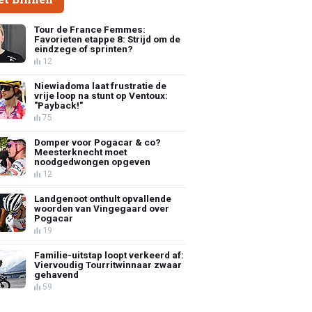
Tour de France Femmes:
Favorieten etappe 8: Strijd om de
eindzege of sprinten?
12
Niewiadoma laat frustratie de
vrije loop na stunt op Ventoux:
"Payback!"
75
Domper voor Pogacar & co?
Meesterknecht moet
noodgedwongen opgeven
12
Landgenoot onthult opvallende
woorden van Vingegaard over
Pogacar
19
Familie-uitstap loopt verkeerd af:
Viervoudig Tourritwinnaar zwaar
gehavend
59