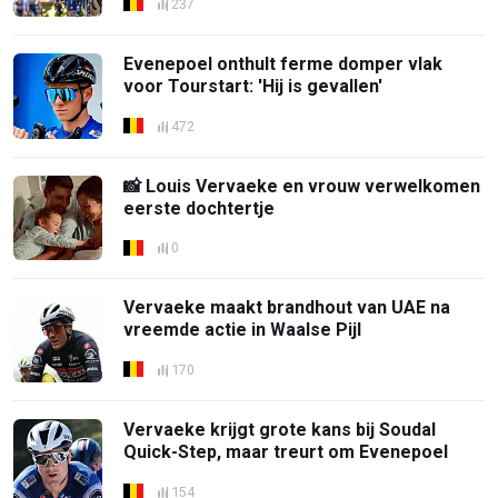
237
Evenepoel onthult ferme domper vlak
voor Tourstart: 'Hij is gevallen'
472
📸 Louis Vervaeke en vrouw verwelkomen
eerste dochtertje
0
Vervaeke maakt brandhout van UAE na
vreemde actie in Waalse Pijl
170
Vervaeke krijgt grote kans bij Soudal
Quick-Step, maar treurt om Evenepoel
154