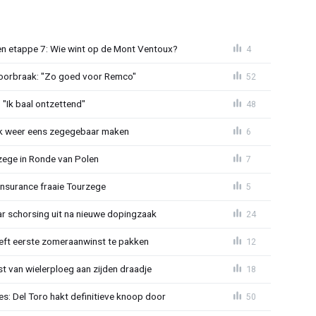
n etappe 7: Wie wint op de Mont Ventoux?
4
doorbraak: "Zo goed voor Remco"
52
"Ik baal ontzettend"
48
ijk weer eens zegegebaar maken
6
zege in Ronde van Polen
7
Insurance fraaie Tourzege
5
jaar schorsing uit na nieuwe dopingzaak
24
eeft eerste zomeraanwinst te pakken
12
 van wielerploeg aan zijden draadje
18
s: Del Toro hakt definitieve knoop door
50