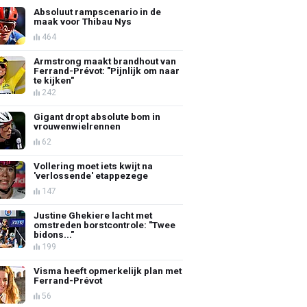
Absoluut rampscenario in de
maak voor Thibau Nys
464
Armstrong maakt brandhout van
Ferrand-Prévot: "Pijnlijk om naar
te kijken"
242
Gigant dropt absolute bom in
vrouwenwielrennen
62
Vollering moet iets kwijt na
'verlossende' etappezege
147
Justine Ghekiere lacht met
omstreden borstcontrole: "Twee
bidons..."
199
Visma heeft opmerkelijk plan met
Ferrand-Prévot
56