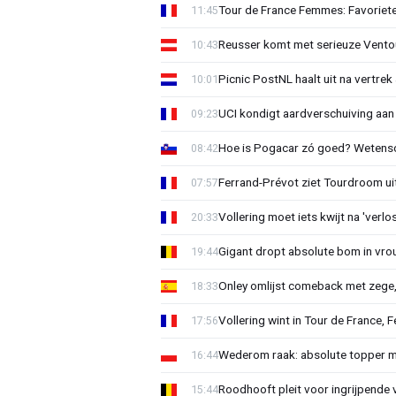
Tour de France Femmes: Favoriete
11:45
Reusser komt met serieuze Vento
10:43
Picnic PostNL haalt uit na vertrek
10:01
UCI kondigt aardverschuiving aan
09:23
Hoe is Pogacar zó goed? Wetensc
08:42
Ferrand-Prévot ziet Tourdroom u
07:57
Vollering moet iets kwijt na 'ver
20:33
Gigant dropt absolute bom in vr
19:44
Onley omlijst comeback met zege,
18:33
Vollering wint in Tour de France, F
17:56
Wederom raak: absolute topper m
16:44
Roodhooft pleit voor ingrijpende 
15:44