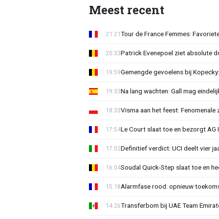
Meest recent
Tour de France Femmes: Favoriete
21:21
Patrick Evenepoel ziet absolute 
20:33
Gemengde gevoelens bij Kopecky: 
19:59
Na lang wachten: Gall mag eindel
19:33
Visma aan het feest: Fenomenale 
18:33
Le Court slaat toe en bezorgt AG 
17:54
Definitief verdict: UCI deelt vier 
17:02
Soudal Quick-Step slaat toe en h
16:04
Alarmfase rood: opnieuw toekomst
15:18
Transferbom bij UAE Team Emirate
14:26