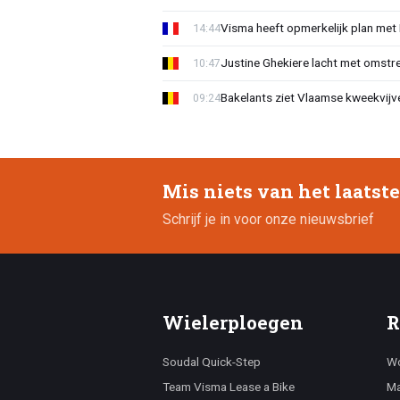
Visma heeft opmerkelijk plan met
14:44
Justine Ghekiere lacht met omstre
10:47
Bakelants ziet Vlaamse kweekvijve
09:24
Mis niets van het laatst
Schrijf je in voor onze nieuwsbrief
Wielerploegen
R
Soudal Quick-Step
Wo
Team Visma Lease a Bike
Ma