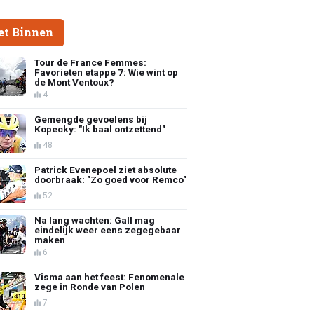
et Binnen
Tour de France Femmes:
Favorieten etappe 7: Wie wint op
de Mont Ventoux?
4
Gemengde gevoelens bij
Kopecky: "Ik baal ontzettend"
48
Patrick Evenepoel ziet absolute
doorbraak: "Zo goed voor Remco"
52
Na lang wachten: Gall mag
eindelijk weer eens zegegebaar
maken
6
Visma aan het feest: Fenomenale
zege in Ronde van Polen
7