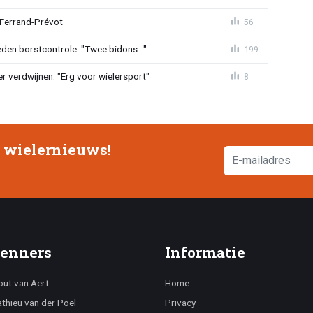
 Ferrand-Prévot
56
den borstcontrole: "Twee bidons..."
199
r verdwijnen: "Erg voor wielersport"
8
e wielernieuws!
enners
Informatie
ut van Aert
Home
thieu van der Poel
Privacy