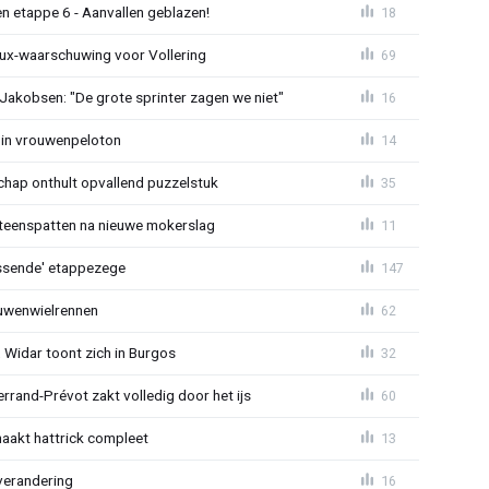
n etappe 6 - Aanvallen geblazen!
18
ux-waarschuwing voor Vollering
69
 Jakobsen: "De grote sprinter zagen we niet"
16
 in vrouwenpeloton
14
hap onthult opvallend puzzelstuk
35
iteenspatten na nieuwe mokerslag
11
lossende' etappezege
147
ouwenwielrennen
62
 Widar toont zich in Burgos
32
errand-Prévot zakt volledig door het ijs
60
aakt hattrick compleet
13
verandering
16