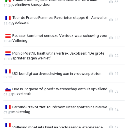
55
definitieve knoop door
14:26
Tour de France Femmes: Favorieten etappe 6 - Aanvallen
18
geblazen!
11:45
Reusser komt met serieuze Ventoux-waarschuwing voor
113
Vollering
10:43
Picnic PostNL haalt uit na vertrek Jakobsen: "De grote
22
sprinter zagen we niet"
10:01
UCI kondigt aardverschuiving aan in vrouwenpeloton
16
09:23
Hoe is Pogacar zó goed? Wetenschap onthult opvallend
53
puzzelstuk
08:42
Ferrand-Prévot ziet Tourdroom uiteenspatten na nieuwe
12
mokerslag
07:57
Vollering moet iets kwijt na 'verlossende' etappezege
195