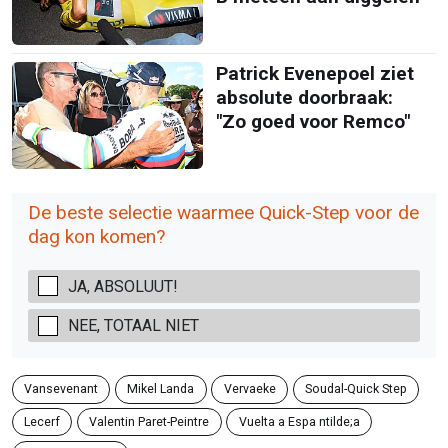
Patrick Evenepoel ziet
absolute doorbraak:
"Zo goed voor Remco"
De beste selectie waarmee Quick-Step voor de
dag kon komen?
JA, ABSOLUUT!
NEE, TOTAAL NIET
Vansevenant
Mikel Landa
Vervaeke
Soudal-Quick Step
Lecerf
Valentin Paret-Peintre
Vuelta a Espa ntilde;a