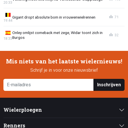
20:33
Gigant dropt absolute bom in vrouwenwielrennen
71
19:44
Onley omlijst comeback met zege, Widar toont zich in
32
Burgos
18:33
Mis niets van het laatste wielernieuws!
Schrijf je in voor onze nieuwsbrief
Inschrijven
Wielerploegen
Renners