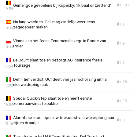
Gemengde gevoelens bij Kopecky: "Ik baal ontzettend"
101
19:59
Na lang wachten: Gall mag eindelijk weer eens
6
zegegebaar maken
19:33
Visma aan het feest: Fenomenale zege in Ronde van
9
Polen
18:33
Le Court slaat toe en bezorgt AG Insurance fraaie
7
Tourzege
17:54
Definitief verdict: UCI deelt vier jaar schorsing uit na
28
nieuwe dopingzaak
17:02
Soudal Quick-Step slaat toe en heeft eerste
13
zomeraanwinst te pakken
16:04
Alarmfase rood: opnieuw toekomst van wielerploeg aan
31
zijden draadje
15:18
Transferbom bij UAE Team Emirates: Del Toro hakt