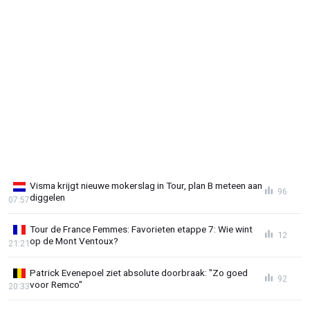
Visma krijgt nieuwe mokerslag in Tour, plan B meteen aan
96
diggelen
07:57
Tour de France Femmes: Favorieten etappe 7: Wie wint
12
op de Mont Ventoux?
21:21
Patrick Evenepoel ziet absolute doorbraak: "Zo goed
92
voor Remco"
20:33