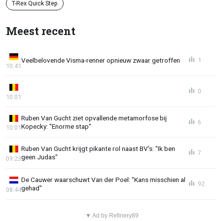
T-Rex Quick Step
Meest recent
Veelbelovende Visma-renner opnieuw zwaar getroffen
1
10:41
0
10:01
Ruben Van Gucht ziet opvallende metamorfose bij
6
Kopecky: "Enorme stap"
10:01
Ruben Van Gucht krijgt pikante rol naast BV's: "Ik ben
7
geen Judas"
09:23
De Cauwer waarschuwt Van der Poel: "Kans misschien al
92
gehad"
08:44
▼ Ad by Refinery89