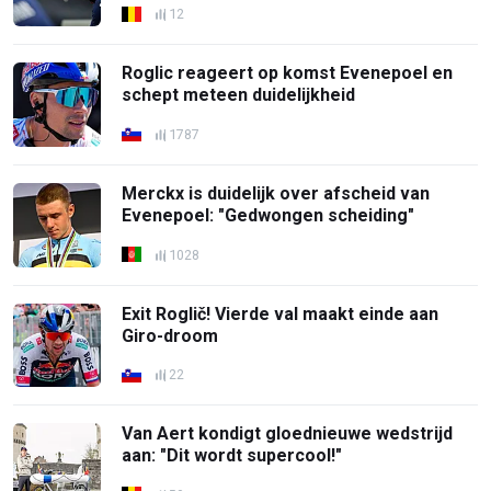
12
Roglic reageert op komst Evenepoel en
schept meteen duidelijkheid
1787
Merckx is duidelijk over afscheid van
Evenepoel: "Gedwongen scheiding"
1028
Exit Roglič! Vierde val maakt einde aan
Giro-droom
22
Van Aert kondigt gloednieuwe wedstrijd
aan: "Dit wordt supercool!"