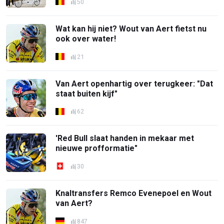
50
Wat kan hij niet? Wout van Aert fietst nu
ook over water!
21
Van Aert openhartig over terugkeer: "Dat
staat buiten kijf"
62
'Red Bull slaat handen in mekaar met
nieuwe profformatie"
30
Knaltransfers Remco Evenepoel en Wout
van Aert?
847