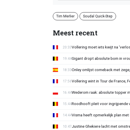
Tim Merlier
Soudal Quick-Step
Meest recent
Vollering moet iets kwijt na 'ver
20:33
Gigant dropt absolute bom in vr
19:44
Onley omlijst comeback met zege,
18:33
Vollering wint in Tour de France, F
17:56
Wederom raak: absolute topper m
16:44
Roodhooft pleit voor ingrijpende 
15:44
Visma heeft opmerkelijk plan met
14:44
Justine Ghekiere lacht met omstre
10:47