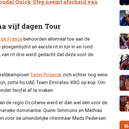
 Soudal Quick-Step neemt afscheid van
na vijf dagen Tour
 de France
behoorden allemaal toe aan de
oegentijdrit en eerste rit in lijn in en rond
 van rit drie werd gedacht dat deze voor de
ereldkampioen
Tadej Pogacar
zich echter nog eens
ijn, zette hij UAE Team Emirates-XRG op kop. Om
onder twijfel af te maken.
an de regio Occitanie werd er dan wel één voor de
numerieke dominantie. Quinn Simmons en Mathias
n voor de uiteindelijke ritwinnaar Mads Pedersen.
N