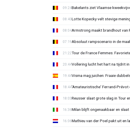
Bakelants ziet Vlaamse kweekvijve
09:24
Lotte Kopecky velt stevige menin
08:40
Armstrong maakt brandhout van Fer
08:04
Absoluut rampscenario in de maa
07:19
Tour de France Femmes: Favoriete
21:22
Vollering lucht het hart na tijdrit
20:44
Visma mag juichen: Fraaie dubbels
19:44
'Amateuristische' Ferrand-Prévot 
18:44
Reusser slaat grote slag in Tour en
18:03
Milan blijft ongenaakbaar en slaa
16:36
Mathieu van der Poel pakt uit en 
16:06