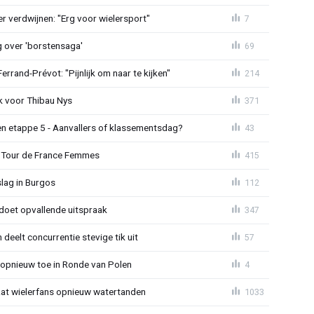
r verdwijnen: "Erg voor wielersport"
7
g over 'borstensaga'
69
rand-Prévot: "Pijnlijk om naar te kijken"
214
k voor Thibau Nys
371
n etappe 5 - Aanvallers of klassementsdag?
43
 in Tour de France Femmes
415
lag in Burgos
112
doet opvallende uitspraak
347
 deelt concurrentie stevige tik uit
57
t opnieuw toe in Ronde van Polen
4
laat wielerfans opnieuw watertanden
1033