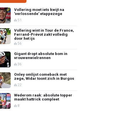
Vollering moet iets kwijt na
'verlossende' etappezege
51
Vollering wint in Tour de France,
Ferrand-Prévot zakt volledig
door het ijs
56
Gigant dropt absolute bom in
vrouwenwielrennen
36
Onley omlijst comeback met
zege, Widar toont zich in Burgos
22
Wederom raak: absolute topper
maakt hattrick compleet
8