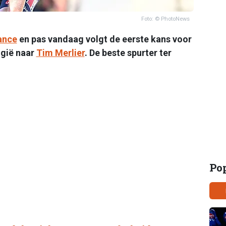
Foto: © PhotoNews
ance
en pas vandaag volgt de eerste kans voor
lgië naar
Tim Merlier
. De beste spurter ter
Po