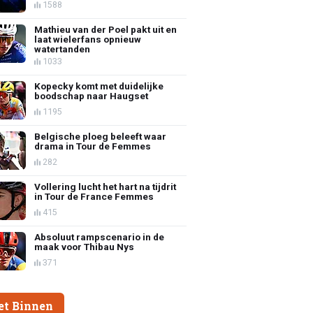
1588
Mathieu van der Poel pakt uit en
laat wielerfans opnieuw
watertanden
1033
Kopecky komt met duidelijke
boodschap naar Haugset
1195
Belgische ploeg beleeft waar
drama in Tour de Femmes
282
Vollering lucht het hart na tijdrit
in Tour de France Femmes
415
Absoluut rampscenario in de
maak voor Thibau Nys
371
et Binnen