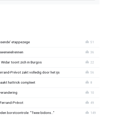
lossende' etappezege
51
ouwenwielrennen
36
 Widar toont zich in Burgos
22
errand-Prévot zakt volledig door het ijs
56
aakt hattrick compleet
8
verandering
10
 Ferrand-Prévot
49
den borstcontrole: "Twee bidons..."
149