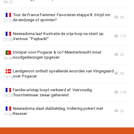
08:22
Tour de France Femmes: Favorieten etappe 8: Strijd om
26
de eindzege of sprinten?
21:21
Niewiadoma laat frustratie de vrije loop na stunt op
173
Ventoux: "Payback!"
21:00
Domper voor Pogacar & co? Meesterknecht moet
32
noodgedwongen opgeven
20:08
Landgenoot onthult opvallende woorden van Vingegaard
43
over Pogacar
19:16
Familie-uitstap loopt verkeerd af: Viervoudig
118
Tourritwinnaar zwaar gehavend
18:24
Niewiadoma slaat dubbelslag, Vollering pokert met
26
Reusser
17:50