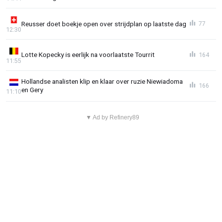
Reusser doet boekje open over strijdplan op laatste dag
77
12:30
Lotte Kopecky is eerlijk na voorlaatste Tourrit
164
11:55
Hollandse analisten klip en klaar over ruzie Niewiadoma
166
en Gery
11:10
▼ Ad by Refinery89