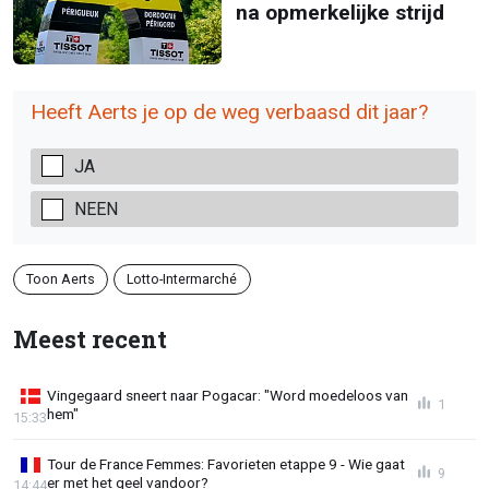
na opmerkelijke strijd
Heeft Aerts je op de weg verbaasd dit jaar?
JA
NEEN
Toon Aerts
Lotto-Intermarché
Meest recent
Vingegaard sneert naar Pogacar: "Word moedeloos van
1
hem"
15:33
Tour de France Femmes: Favorieten etappe 9 - Wie gaat
9
er met het geel vandoor?
14:44