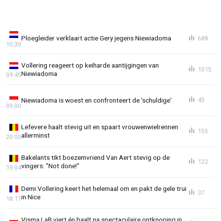
Ploegleider verklaart actie Gery jegens Niewiadoma
688
10:30
Vollering reageert op keiharde aantijgingen van
1015
Niewiadoma
09:45
Niewiadoma is woest en confronteert de 'schuldige'
45
09:00
Lefevere haalt stevig uit en spaart vrouwenwielrennen
155
allerminst
20:00
Bakelants tikt boezemvriend Van Aert stevig op de
122
vingers: "Not done!"
19:04
Demi Vollering keert het helemaal om en pakt de gele trui
37
in Nice
18:11
Visma LaB viert én baalt na spectaculaire ontknoping in