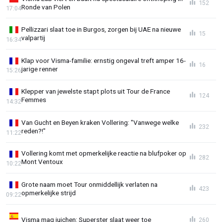
152
Ronde van Polen
17:04
Pellizzari slaat toe in Burgos, zorgen bij UAE na nieuwe
15
valpartij
16:34
Klap voor Visma-familie: ernstig ongeval treft amper 16-
16
jarige renner
15:26
Klepper van jewelste stapt plots uit Tour de France
124
Femmes
14:32
Van Gucht en Beyen kraken Vollering: "Vanwege welke
232
reden?!"
11:22
Vollering komt met opmerkelijke reactie na blufpoker op
282
Mont Ventoux
10:22
Grote naam moet Tour onmiddellijk verlaten na
423
opmerkelijke strijd
09:22
Visma mag juichen: Superster slaat weer toe
260