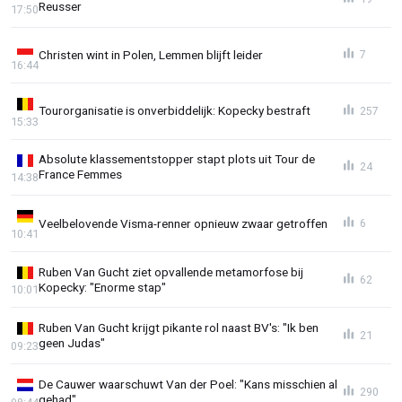
Reusser
17:50
Christen wint in Polen, Lemmen blijft leider
7
16:44
Tourorganisatie is onverbiddelijk: Kopecky bestraft
257
15:33
Absolute klassementstopper stapt plots uit Tour de
24
France Femmes
14:38
Veelbelovende Visma-renner opnieuw zwaar getroffen
6
10:41
Ruben Van Gucht ziet opvallende metamorfose bij
62
Kopecky: "Enorme stap"
10:01
Ruben Van Gucht krijgt pikante rol naast BV's: "Ik ben
21
geen Judas"
09:23
De Cauwer waarschuwt Van der Poel: "Kans misschien al
290
gehad"