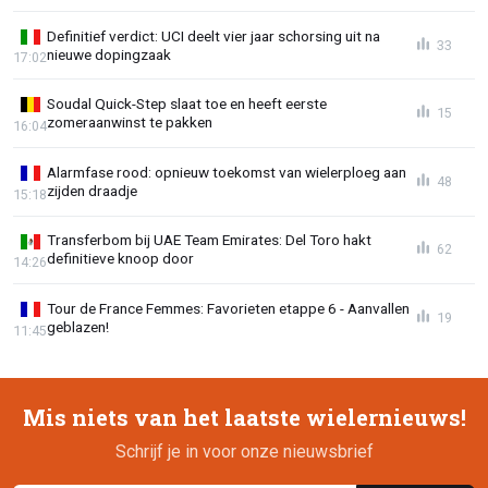
Definitief verdict: UCI deelt vier jaar schorsing uit na
33
nieuwe dopingzaak
17:02
Soudal Quick-Step slaat toe en heeft eerste
15
zomeraanwinst te pakken
16:04
Alarmfase rood: opnieuw toekomst van wielerploeg aan
48
zijden draadje
15:18
Transferbom bij UAE Team Emirates: Del Toro hakt
62
definitieve knoop door
14:26
Tour de France Femmes: Favorieten etappe 6 - Aanvallen
19
geblazen!
11:45
Mis niets van het laatste wielernieuws!
Schrijf je in voor onze nieuwsbrief