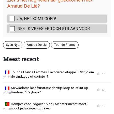
Arnaud De Lie?
JA, HET KOMT GOED!
NEE, IK VREES ER TOCH STILAAN VOOR
Sven Nys
Arnaud De Lie
Tour de France
Meest recent
Tour de France Femmes: Favorieten etappe 8: Strijd om
10
de eindzege of sprinten?
21:21
Niewiadoma laat frustratie de vrije loop na stunt op
69
Ventoux: "Payback!"
21:00
Domper voor Pogacar & co? Meesterknecht moet
10
noodgedwongen opgeven
20:08