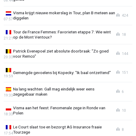
08:44
Visma krijgt nieuwe mokerslag in Tour, plan B meteen aan
424
diggelen
07:57
Tour de France Femmes: Favorieten etappe 7: Wie wint
18
op de Mont Ventoux?
21:21
Patrick Evenepoel ziet absolute doorbraak: "Zo goed
144
voor Remco"
20:33
Gemengde gevoelens bij Kopecky: "Ik baal ontzettend"
151
19:59
Na lang wachten: Gall mag eindelijk weer eens
6
zegegebaar maken
19:33
Visma aan het feest: Fenomenale zege in Ronde van
10
Polen
18:33
Le Court slaat toe en bezorgt AG Insurance fraaie
8
Tourzege
17:54