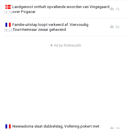
Landgenoot onthult opvallende woorden van Vingegaard
15
over Pogacar
19:16
Familie-uitstap loopt verkeerd af: Viervoudig
50
Tourritwinnaar zwaar gehavend
18:24
▼ Ad by Refinery89
Niewiadoma slaat dubbelslag, Vollering pokert met
19