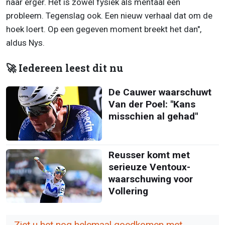
naar erger. Het is zowel fysiek als mentaal een
probleem. Tegenslag ook. Een nieuw verhaal dat om de
hoek loert. Op een gegeven moment breekt het dan",
aldus Nys.
🚀 Iedereen leest dit nu
De Cauwer waarschuwt
Van der Poel: "Kans
misschien al gehad"
Reusser komt met
serieuze Ventoux-
waarschuwing voor
Vollering
Ziet u het nog helemaal goedkomen met