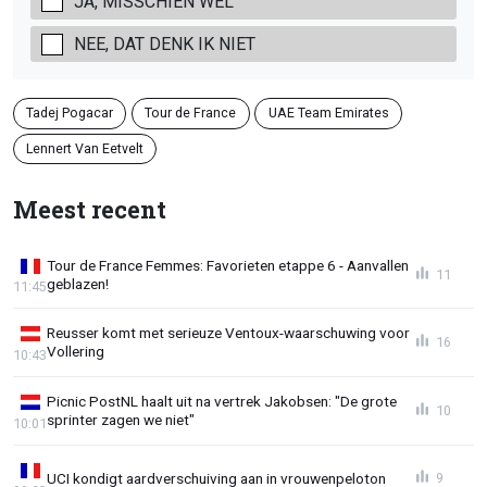
JA, MISSCHIEN WEL
NEE, DAT DENK IK NIET
Tadej Pogacar
Tour de France
UAE Team Emirates
Lennert Van Eetvelt
Meest recent
Tour de France Femmes: Favorieten etappe 6 - Aanvallen
11
geblazen!
11:45
Reusser komt met serieuze Ventoux-waarschuwing voor
16
Vollering
10:43
Picnic PostNL haalt uit na vertrek Jakobsen: "De grote
10
sprinter zagen we niet"
10:01
UCI kondigt aardverschuiving aan in vrouwenpeloton
9