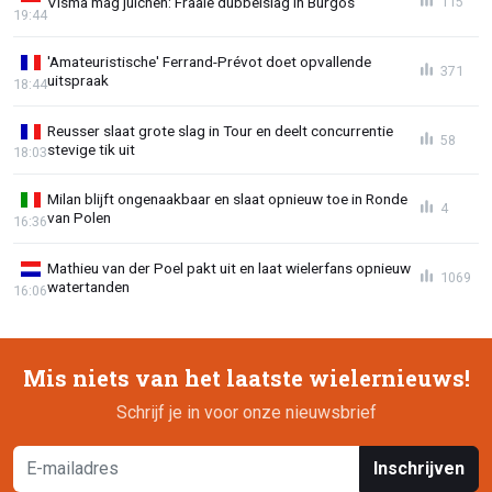
Visma mag juichen: Fraaie dubbelslag in Burgos
115
19:44
'Amateuristische' Ferrand-Prévot doet opvallende
371
uitspraak
18:44
Reusser slaat grote slag in Tour en deelt concurrentie
58
stevige tik uit
18:03
Milan blijft ongenaakbaar en slaat opnieuw toe in Ronde
4
van Polen
16:36
Mathieu van der Poel pakt uit en laat wielerfans opnieuw
1069
watertanden
16:06
Mis niets van het laatste wielernieuws!
Schrijf je in voor onze nieuwsbrief
Inschrijven