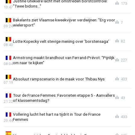
Justine Ghekiere lacht met omstreden borstcontrole:
173
"Twee bidons..."
10:47
Bakelants ziet Vlaamse kweekvijver verdwijnen: "Erg voor
7
wielersport"
09:24
Lotte Kopecky velt stevige mening over 'borstensaga'
82
08:40
Armstrong maakt brandhout van Ferrand-Prévot: "Pijnlijk
227
om naar te kijken"
08:04
Absoluut rampscenario in de maak voor Thibau Nys
433
07:19
Tour de France Femmes: Favorieten etappe 5 - Aanvallers
43
of klassementsdag?
21:22
Vollering lucht het hart na tijdrit in Tour de France
433
Femmes
20:44