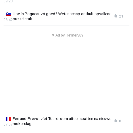
09:23
Hoe is Pogacar zó goed? Wetenschap onthult opvallend
21
puzzelstuk
08:42
▼ Ad by Refinery89
Ferrand-Prévot ziet Tourdroom uiteenspatten na nieuwe
8
mokerslag
07:57