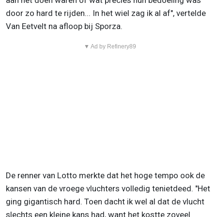
aan het doen waren of wat precies hun bedoeling was
door zo hard te rijden... In het wiel zag ik al af", vertelde
Van Eetvelt na afloop bij Sporza.
▼ Ad by Refinery89
De renner van Lotto merkte dat het hoge tempo ook de
kansen van de vroege vluchters volledig tenietdeed. "Het
ging gigantisch hard. Toen dacht ik wel al dat de vlucht
slechts een kleine kans had, want het kostte zoveel