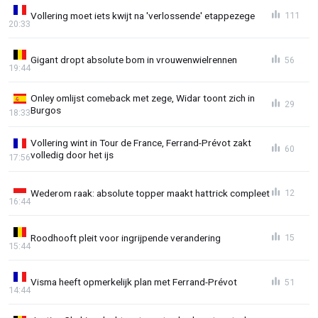
Vollering moet iets kwijt na 'verlossende' etappezege
111
20:33
Gigant dropt absolute bom in vrouwenwielrennen
56
19:44
Onley omlijst comeback met zege, Widar toont zich in
29
Burgos
18:33
Vollering wint in Tour de France, Ferrand-Prévot zakt
60
volledig door het ijs
17:56
Wederom raak: absolute topper maakt hattrick compleet
12
16:44
Roodhooft pleit voor ingrijpende verandering
15
15:44
Visma heeft opmerkelijk plan met Ferrand-Prévot
51
14:44