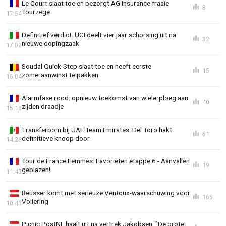
Le Court slaat toe en bezorgt AG Insurance fraaie
8
Tourzege
17:54
Definitief verdict: UCI deelt vier jaar schorsing uit na
32
nieuwe dopingzaak
17:02
Soudal Quick-Step slaat toe en heeft eerste
15
zomeraanwinst te pakken
16:04
Alarmfase rood: opnieuw toekomst van wielerploeg aan
40
zijden draadje
15:18
Transferbom bij UAE Team Emirates: Del Toro hakt
61
definitieve knoop door
14:26
Tour de France Femmes: Favorieten etappe 6 - Aanvallen
19
geblazen!
11:45
Reusser komt met serieuze Ventoux-waarschuwing voor
166
Vollering
10:43
Picnic PostNL haalt uit na vertrek Jakobsen: "De grote