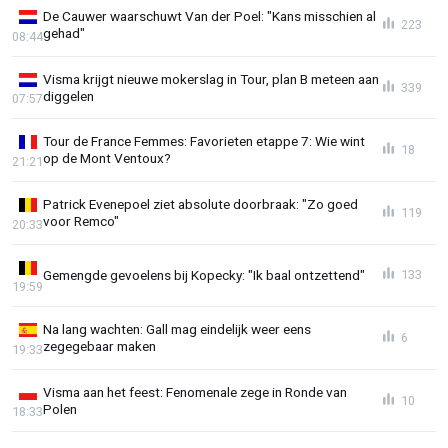
De Cauwer waarschuwt Van der Poel: "Kans misschien al
223
gehad"
08:44
Visma krijgt nieuwe mokerslag in Tour, plan B meteen aan
339
diggelen
07:57
Tour de France Femmes: Favorieten etappe 7: Wie wint
18
op de Mont Ventoux?
21:21
Patrick Evenepoel ziet absolute doorbraak: "Zo goed
119
voor Remco"
20:33
Gemengde gevoelens bij Kopecky: "Ik baal ontzettend"
133
19:59
Na lang wachten: Gall mag eindelijk weer eens
6
zegegebaar maken
19:33
Visma aan het feest: Fenomenale zege in Ronde van
10
Polen
18:33