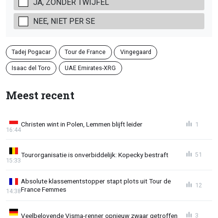
JA, ZONDER TWIJFEL
NEE, NIET PER SE
Tadej Pogacar
Tour de France
Vingegaard
Isaac del Toro
UAE Emirates-XRG
Meest recent
Christen wint in Polen, Lemmen blijft leider
1
16:44
Tourorganisatie is onverbiddelijk: Kopecky bestraft
51
15:33
Absolute klassementstopper stapt plots uit Tour de
12
France Femmes
14:38
Veelbelovende Visma-renner opnieuw zwaar getroffen
3