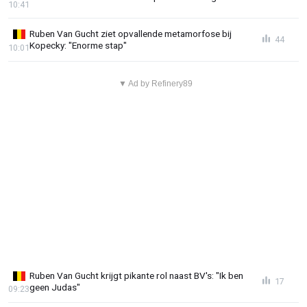
10:41
Ruben Van Gucht ziet opvallende metamorfose bij
44
Kopecky: "Enorme stap"
10:01
▼ Ad by Refinery89
Ruben Van Gucht krijgt pikante rol naast BV's: "Ik ben
17
geen Judas"
09:23