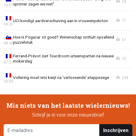
24
sprinter zagen we niet"
10:01
UCI kondigt aardverschuiving aan in vrouwenpeloton
17
09:23
Hoe is Pogacar zó goed? Wetenschap onthult opvallend
61
puzzelstuk
08:42
Ferrand-Prévot ziet Tourdroom uiteenspatten na nieuwe
13
mokerslag
07:57
Vollering moet iets kwijt na 'verlossende' etappezege
244
20:33
Mis niets van het laatste wielernieuws!
Schrijf je in voor onze nieuwsbrief
Inschrijven