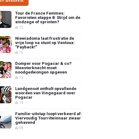
Tour de France Femmes:
Favorieten etappe 8: Strijd om de
eindzege of sprinten?
12
Niewiadoma laat frustratie de
vrije loop na stunt op Ventoux:
"Payback!"
75
Domper voor Pogacar & co?
Meesterknecht moet
noodgedwongen opgeven
12
Landgenoot onthult opvallende
woorden van Vingegaard over
Pogacar
19
Familie-uitstap loopt verkeerd af:
Viervoudig Tourritwinnaar zwaar
gehavend
58