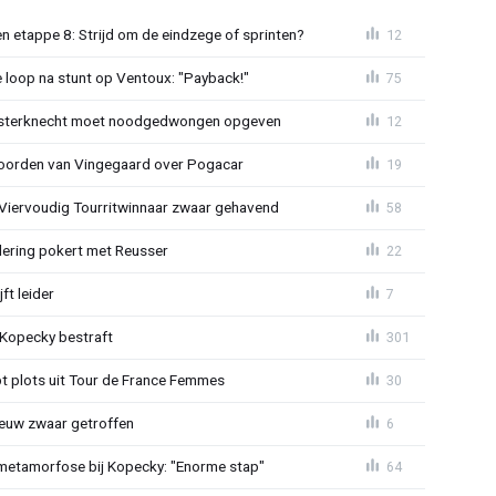
 etappe 8: Strijd om de eindzege of sprinten?
12
e loop na stunt op Ventoux: "Payback!"
75
sterknecht moet noodgedwongen opgeven
12
oorden van Vingegaard over Pogacar
19
: Viervoudig Tourritwinnaar zwaar gehavend
58
lering pokert met Reusser
22
ft leider
7
: Kopecky bestraft
301
t plots uit Tour de France Femmes
30
euw zwaar getroffen
6
metamorfose bij Kopecky: "Enorme stap"
64