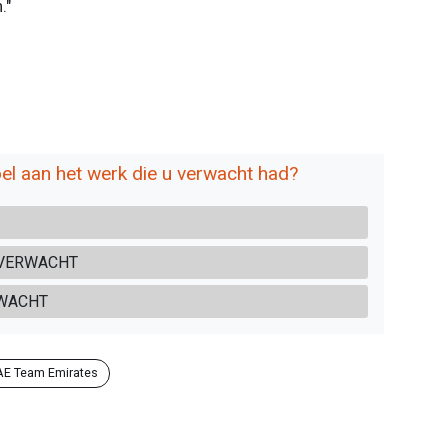
."
el aan het werk die u verwacht had?
 VERWACHT
RWACHT
AE Team Emirates