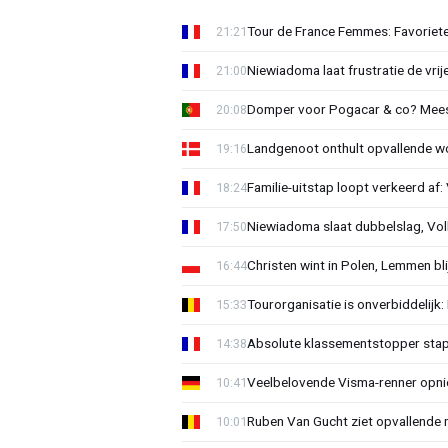
Tour de France Femmes: Favorieten
21:21
Niewiadoma laat frustratie de vrij
21:00
Domper voor Pogacar & co? Mee
20:08
Landgenoot onthult opvallende w
19:16
Familie-uitstap loopt verkeerd af
18:24
Niewiadoma slaat dubbelslag, Vol
17:50
Christen wint in Polen, Lemmen blij
16:44
Tourorganisatie is onverbiddelijk
15:33
Absolute klassementstopper stap
14:38
Veelbelovende Visma-renner opni
10:41
Ruben Van Gucht ziet opvallende 
10:01