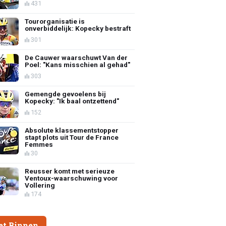
431
Tourorganisatie is
onverbiddelijk: Kopecky bestraft
301
De Cauwer waarschuwt Van der
Poel: "Kans misschien al gehad"
303
Gemengde gevoelens bij
Kopecky: "Ik baal ontzettend"
152
Absolute klassementstopper
stapt plots uit Tour de France
Femmes
30
Reusser komt met serieuze
Ventoux-waarschuwing voor
Vollering
174
et Binnen