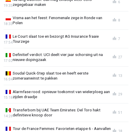
6
zegegebaar maken
19:33
Visma aan het feest: Fenomenale zege in Ronde van
8
Polen
18:33
Le Court slaat toe en bezorgt AG Insurance fraaie
7
Tourzege
17:54
Definitief verdict: UCI deelt vier jaar schorsing uit na
27
nieuwe dopingzaak
17:02
Soudal Quick-Step slaat toe en heeft eerste
13
zomeraanwinst te pakken
16:04
Alarmfase rood: opnieuw toekomst van wielerploeg aan
29
zijden draadje
15:18
Transferbom bij UAE Team Emirates: Del Toro hakt
51
definitieve knoop door
14:26
Tour de France Femmes: Favorieten etappe 6 - Aanvallen
18