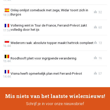
Onley omlijst comeback met zege, Widar toont zich in
32
Burgos
18:33
Vollering wint in Tour de France, Ferrand-Prévot zakt
60
volledig door het ijs
17:56
Wederom raak: absolute topper maakt hattrick compleet
13
16:44
Roodhooft pleit voor ingrijpende verandering
16
15:44
Visma heeft opmerkelijk plan met Ferrand-Prévot
57
14:44
Mis niets van het laatste wielernieuws!
Schrijf je in voor onze nieuwsbrief