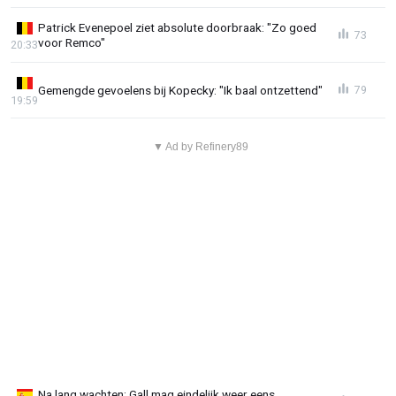
Patrick Evenepoel ziet absolute doorbraak: "Zo goed
73
voor Remco"
20:33
Gemengde gevoelens bij Kopecky: "Ik baal ontzettend"
79
19:59
▼ Ad by Refinery89
Na lang wachten: Gall mag eindelijk weer eens