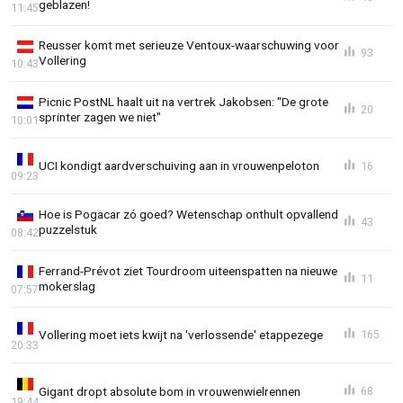
geblazen!
11:45
Reusser komt met serieuze Ventoux-waarschuwing voor
93
Vollering
10:43
Picnic PostNL haalt uit na vertrek Jakobsen: "De grote
20
sprinter zagen we niet"
10:01
UCI kondigt aardverschuiving aan in vrouwenpeloton
16
09:23
Hoe is Pogacar zó goed? Wetenschap onthult opvallend
43
puzzelstuk
08:42
Ferrand-Prévot ziet Tourdroom uiteenspatten na nieuwe
11
mokerslag
07:57
Vollering moet iets kwijt na 'verlossende' etappezege
165
20:33
Gigant dropt absolute bom in vrouwenwielrennen
68
19:44