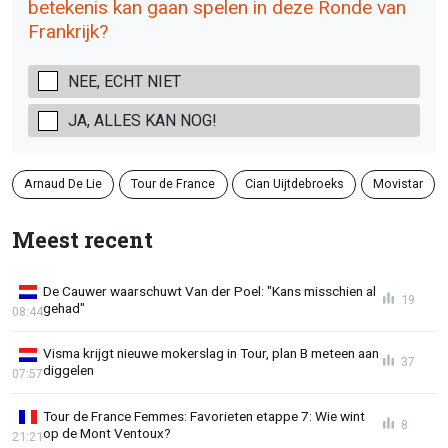
betekenis kan gaan spelen in deze Ronde van
Frankrijk?
NEE, ECHT NIET
JA, ALLES KAN NOG!
Arnaud De Lie
Tour de France
Cian Uijtdebroeks
Movistar
Meest recent
De Cauwer waarschuwt Van der Poel: "Kans misschien al
19
gehad"
08:44
Visma krijgt nieuwe mokerslag in Tour, plan B meteen aan
37
diggelen
07:57
Tour de France Femmes: Favorieten etappe 7: Wie wint
8
op de Mont Ventoux?
21:21