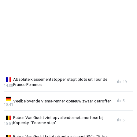
Absolute klassementstopper stapt plots uit Tour de
19
France Femmes
14:38
Veelbelovende Visma-renner opnieuw zwaar getroffen
5
10:41
Ruben Van Gucht ziet opvallende metamorfose bij
51
Kopecky: "Enorme stap"
10:01
Ruben Van Gucht krijgt pikante rol naast BV's: "Ik ben