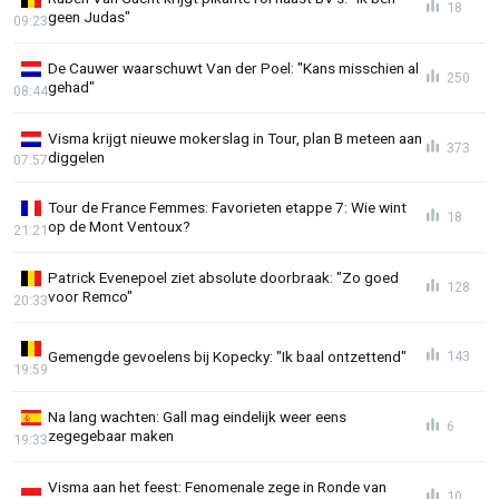
18
geen Judas"
09:23
De Cauwer waarschuwt Van der Poel: "Kans misschien al
250
gehad"
08:44
Visma krijgt nieuwe mokerslag in Tour, plan B meteen aan
373
diggelen
07:57
Tour de France Femmes: Favorieten etappe 7: Wie wint
18
op de Mont Ventoux?
21:21
Patrick Evenepoel ziet absolute doorbraak: "Zo goed
128
voor Remco"
20:33
Gemengde gevoelens bij Kopecky: "Ik baal ontzettend"
143
19:59
Na lang wachten: Gall mag eindelijk weer eens
6
zegegebaar maken
19:33
Visma aan het feest: Fenomenale zege in Ronde van
10