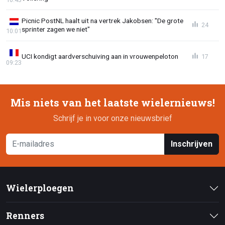
Picnic PostNL haalt uit na vertrek Jakobsen: "De grote
24
sprinter zagen we niet"
10:01
UCI kondigt aardverschuiving aan in vrouwenpeloton
17
09:23
Mis niets van het laatste wielernieuws!
Schrijf je in voor onze nieuwsbrief
Inschrijven
Wielerploegen
Renners