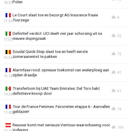
Polen
18:33
Le Court slaat toe en bezorgt AG Insurance fraaie
8
Tourzege
17:54
Definitief verdict: UCI deelt vier jaar schorsing uit na
32
nieuwe dopingzaak
17:02
Soudal Quick-Step slaat toe en heeft eerste
15
zomeraanwinst te pakken
16:04
Alarmfase rood: opnieuw toekomst van wielerploeg aan
41
zijden draadje
15:18
Transferbom bij UAE Team Emirates: Del Toro hakt
61
definitieve knoop door
14:26
Tour de France Femmes: Favorieten etappe 6 - Aanvallen
19
geblazen!
11:45
Reusser komt met serieuze Ventoux-waarschuwing voor
169
Vollering
10:43