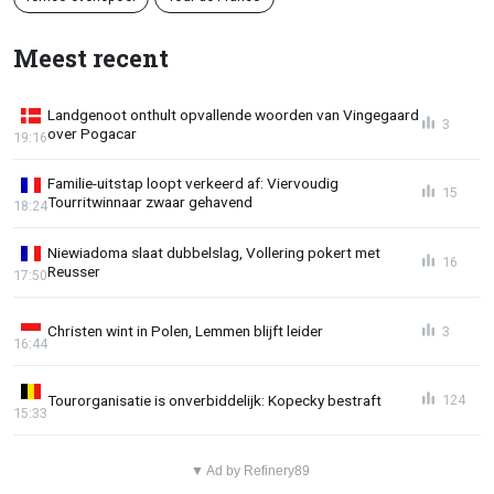
Meest recent
Landgenoot onthult opvallende woorden van Vingegaard
3
over Pogacar
19:16
Familie-uitstap loopt verkeerd af: Viervoudig
15
Tourritwinnaar zwaar gehavend
18:24
Niewiadoma slaat dubbelslag, Vollering pokert met
16
Reusser
17:50
Christen wint in Polen, Lemmen blijft leider
3
16:44
Tourorganisatie is onverbiddelijk: Kopecky bestraft
124
15:33
▼ Ad by Refinery89