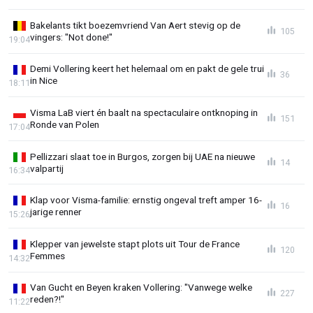
Bakelants tikt boezemvriend Van Aert stevig op de
105
vingers: "Not done!"
19:04
Demi Vollering keert het helemaal om en pakt de gele trui
36
in Nice
18:11
Visma LaB viert én baalt na spectaculaire ontknoping in
151
Ronde van Polen
17:04
Pellizzari slaat toe in Burgos, zorgen bij UAE na nieuwe
14
valpartij
16:34
Klap voor Visma-familie: ernstig ongeval treft amper 16-
16
jarige renner
15:26
Klepper van jewelste stapt plots uit Tour de France
120
Femmes
14:32
Van Gucht en Beyen kraken Vollering: "Vanwege welke
227
reden?!"
11:22