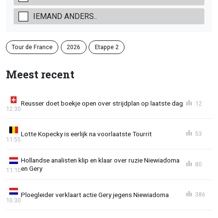
IEMAND ANDERS..
Tour de France
2026
Etappe 2
Meest recent
Reusser doet boekje open over strijdplan op laatste dag
12
12:30
Lotte Kopecky is eerlijk na voorlaatste Tourrit
53
11:55
Hollandse analisten klip en klaar over ruzie Niewiadoma
80
en Gery
11:10
Ploegleider verklaart actie Gery jegens Niewiadoma
386
10:30