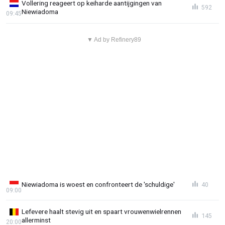
Vollering reageert op keiharde aantijgingen van
592
Niewiadoma
09:45
▼ Ad by Refinery89
Niewiadoma is woest en confronteert de 'schuldige'
40
09:00
Lefevere haalt stevig uit en spaart vrouwenwielrennen
145
allerminst
20:00