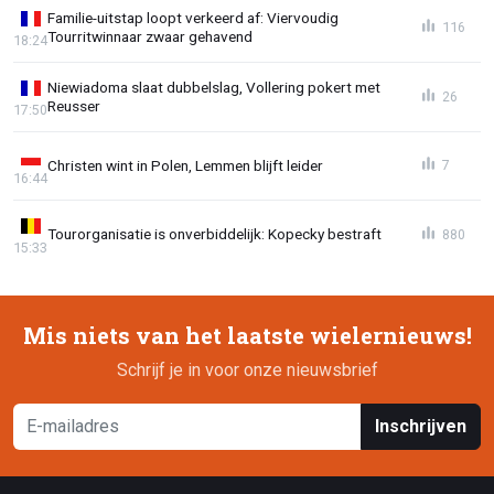
Familie-uitstap loopt verkeerd af: Viervoudig
116
Tourritwinnaar zwaar gehavend
18:24
Niewiadoma slaat dubbelslag, Vollering pokert met
26
Reusser
17:50
Christen wint in Polen, Lemmen blijft leider
7
16:44
Tourorganisatie is onverbiddelijk: Kopecky bestraft
880
15:33
Mis niets van het laatste wielernieuws!
Schrijf je in voor onze nieuwsbrief
Inschrijven