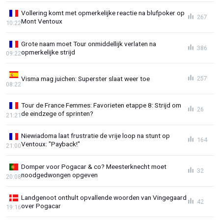
Vollering komt met opmerkelijke reactie na blufpoker op
267
Mont Ventoux
10:22
Grote naam moet Tour onmiddellijk verlaten na
386
opmerkelijke strijd
09:22
Visma mag juichen: Superster slaat weer toe
257
08:22
Tour de France Femmes: Favorieten etappe 8: Strijd om
26
de eindzege of sprinten?
21:21
Niewiadoma laat frustratie de vrije loop na stunt op
164
Ventoux: "Payback!"
21:00
Domper voor Pogacar & co? Meesterknecht moet
32
noodgedwongen opgeven
20:08
Landgenoot onthult opvallende woorden van Vingegaard
42
over Pogacar
19:16