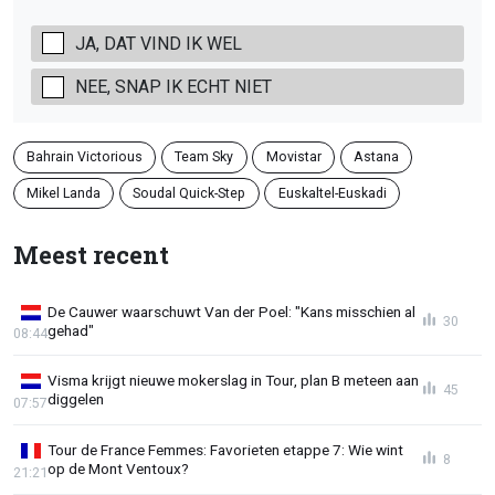
JA, DAT VIND IK WEL
NEE, SNAP IK ECHT NIET
Bahrain Victorious
Team Sky
Movistar
Astana
Mikel Landa
Soudal Quick-Step
Euskaltel-Euskadi
Meest recent
De Cauwer waarschuwt Van der Poel: "Kans misschien al
30
gehad"
08:44
Visma krijgt nieuwe mokerslag in Tour, plan B meteen aan
45
diggelen
07:57
Tour de France Femmes: Favorieten etappe 7: Wie wint
8
op de Mont Ventoux?
21:21