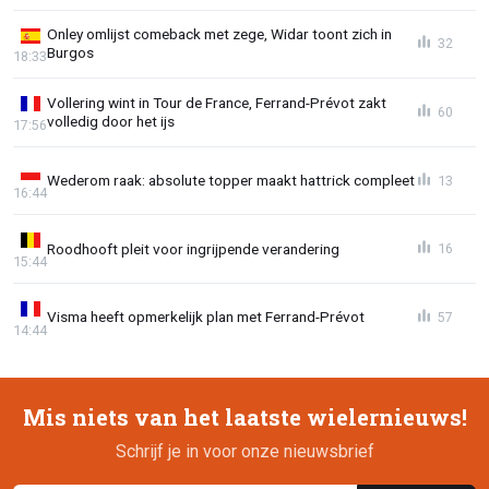
Onley omlijst comeback met zege, Widar toont zich in
32
Burgos
18:33
Vollering wint in Tour de France, Ferrand-Prévot zakt
60
volledig door het ijs
17:56
Wederom raak: absolute topper maakt hattrick compleet
13
16:44
Roodhooft pleit voor ingrijpende verandering
16
15:44
Visma heeft opmerkelijk plan met Ferrand-Prévot
57
14:44
Mis niets van het laatste wielernieuws!
Schrijf je in voor onze nieuwsbrief