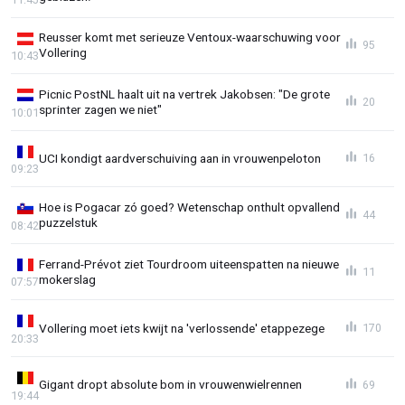
Reusser komt met serieuze Ventoux-waarschuwing voor
95
Vollering
10:43
Picnic PostNL haalt uit na vertrek Jakobsen: "De grote
20
sprinter zagen we niet"
10:01
UCI kondigt aardverschuiving aan in vrouwenpeloton
16
09:23
Hoe is Pogacar zó goed? Wetenschap onthult opvallend
44
puzzelstuk
08:42
Ferrand-Prévot ziet Tourdroom uiteenspatten na nieuwe
11
mokerslag
07:57
Vollering moet iets kwijt na 'verlossende' etappezege
170
20:33
Gigant dropt absolute bom in vrouwenwielrennen
69
19:44