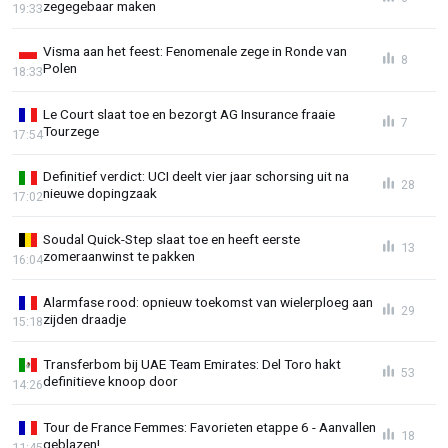
zegegebaar maken
19:33
Visma aan het feest: Fenomenale zege in Ronde van
8
Polen
18:33
Le Court slaat toe en bezorgt AG Insurance fraaie
7
Tourzege
17:54
Definitief verdict: UCI deelt vier jaar schorsing uit na
28
nieuwe dopingzaak
17:02
Soudal Quick-Step slaat toe en heeft eerste
13
zomeraanwinst te pakken
16:04
Alarmfase rood: opnieuw toekomst van wielerploeg aan
29
zijden draadje
15:18
Transferbom bij UAE Team Emirates: Del Toro hakt
53
definitieve knoop door
14:26
Tour de France Femmes: Favorieten etappe 6 - Aanvallen
18
geblazen!
11:45