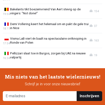
Bakelants tikt boezemvriend Van Aert stevig op de
154
vingers: "Not done!"
19:04
Demi Vollering keert het helemaal om en pakt de gele trui
37
in Nice
18:11
Visma LaB viert én baalt na spectaculaire ontknoping in
163
Ronde van Polen
17:04
Pellizzari slaat toe in Burgos, zorgen bij UAE na nieuwe
19
valpartij
16:34
Mis niets van het laatste wielernieuws!
Schrijf je in voor onze nieuwsbrief
Inschrijven