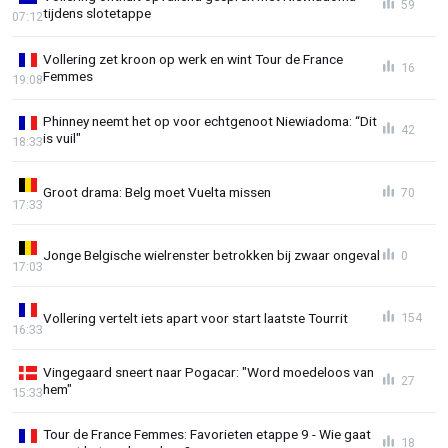
59
tijdens slotetappe
07:12
Vollering zet kroon op werk en wint Tour de France
16
Femmes
19:08
Phinney neemt het op voor echtgenoot Niewiadoma: “Dit
42
is vuil"
18:33
Groot drama: Belg moet Vuelta missen
70
17:33
Jonge Belgische wielrenster betrokken bij zwaar ongeval
0
17:03
Vollering vertelt iets apart voor start laatste Tourrit
154
16:33
Vingegaard sneert naar Pogacar: "Word moedeloos van
27
hem"
15:33
Tour de France Femmes: Favorieten etappe 9 - Wie gaat
18