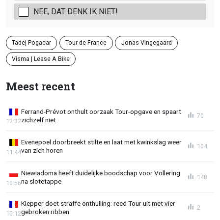
NEE, DAT DENK IK NIET!
Tadej Pogacar
Tour de France
Jonas Vingegaard
Visma | Lease A Bike
Meest recent
Ferrand-Prévot onthult oorzaak Tour-opgave en spaart
70
zichzelf niet
12:32
Evenepoel doorbreekt stilte en laat met kwinkslag weer
104
van zich horen
11:44
Niewiadoma heeft duidelijke boodschap voor Vollering
148
na slotetappe
10:56
Klepper doet straffe onthulling: reed Tour uit met vier
2
gebroken ribben
10:12