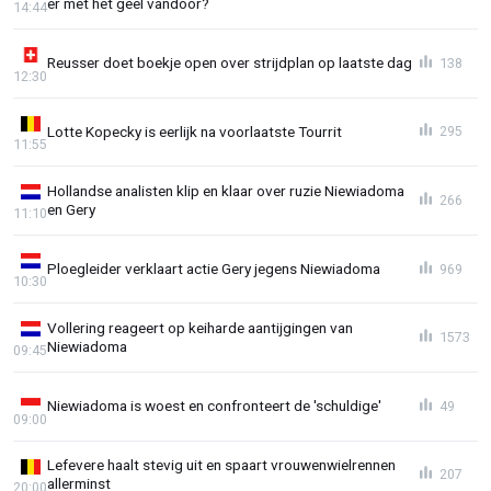
er met het geel vandoor?
14:44
Reusser doet boekje open over strijdplan op laatste dag
138
12:30
Lotte Kopecky is eerlijk na voorlaatste Tourrit
295
11:55
Hollandse analisten klip en klaar over ruzie Niewiadoma
266
en Gery
11:10
Ploegleider verklaart actie Gery jegens Niewiadoma
969
10:30
Vollering reageert op keiharde aantijgingen van
1573
Niewiadoma
09:45
Niewiadoma is woest en confronteert de 'schuldige'
49
09:00
Lefevere haalt stevig uit en spaart vrouwenwielrennen
207
allerminst
20:00