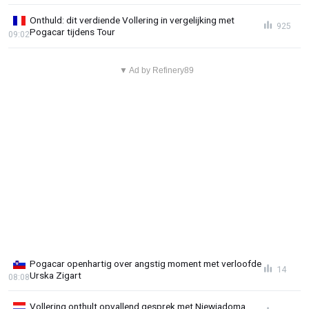
Onthuld: dit verdiende Vollering in vergelijking met
925
Pogacar tijdens Tour
09:02
▼ Ad by Refinery89
Pogacar openhartig over angstig moment met verloofde
14
Urska Zigart
08:08
Vollering onthult opvallend gesprek met Niewiadoma