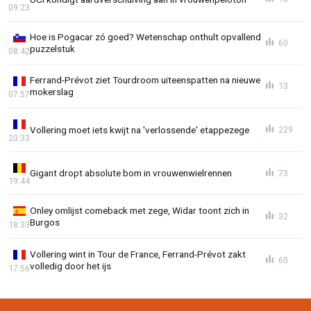
09:23
Hoe is Pogacar zó goed? Wetenschap onthult opvallend
60
puzzelstuk
08:42
Ferrand-Prévot ziet Tourdroom uiteenspatten na nieuwe
13
mokerslag
07:57
Vollering moet iets kwijt na 'verlossende' etappezege
229
20:33
Gigant dropt absolute bom in vrouwenwielrennen
73
19:44
Onley omlijst comeback met zege, Widar toont zich in
32
Burgos
18:33
Vollering wint in Tour de France, Ferrand-Prévot zakt
60
volledig door het ijs
17:56