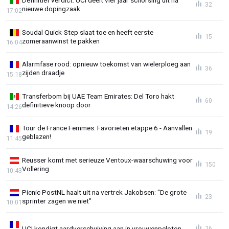
Definitief verdict: UCI deelt vier jaar schorsing uit na
32
nieuwe dopingzaak
17:02
Soudal Quick-Step slaat toe en heeft eerste
15
zomeraanwinst te pakken
16:04
Alarmfase rood: opnieuw toekomst van wielerploeg aan
36
zijden draadje
15:18
Transferbom bij UAE Team Emirates: Del Toro hakt
60
definitieve knoop door
14:26
Tour de France Femmes: Favorieten etappe 6 - Aanvallen
19
geblazen!
11:45
Reusser komt met serieuze Ventoux-waarschuwing voor
150
Vollering
10:43
Picnic PostNL haalt uit na vertrek Jakobsen: "De grote
23
sprinter zagen we niet"
10:01
UCI kondigt aardverschuiving aan in vrouwenpeloton
16