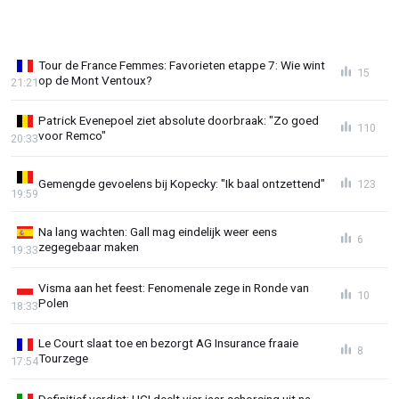
Tour de France Femmes: Favorieten etappe 7: Wie wint
15
op de Mont Ventoux?
21:21
Patrick Evenepoel ziet absolute doorbraak: "Zo goed
110
voor Remco"
20:33
Gemengde gevoelens bij Kopecky: "Ik baal ontzettend"
123
19:59
Na lang wachten: Gall mag eindelijk weer eens
6
zegegebaar maken
19:33
Visma aan het feest: Fenomenale zege in Ronde van
10
Polen
18:33
Le Court slaat toe en bezorgt AG Insurance fraaie
8
Tourzege
17:54