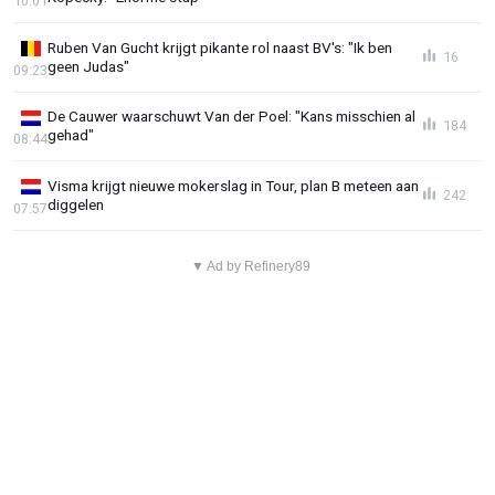
10:01
Ruben Van Gucht krijgt pikante rol naast BV's: "Ik ben
16
geen Judas"
09:23
De Cauwer waarschuwt Van der Poel: "Kans misschien al
184
gehad"
08:44
Visma krijgt nieuwe mokerslag in Tour, plan B meteen aan
242
diggelen
07:57
▼ Ad by Refinery89