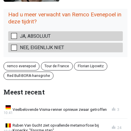
Had u meer verwacht van Remco Evenepoel in
deze tijdrit?
JA, ABSOLUUT
NEE, EIGENLIJK NIET
remco evenepoel
Tour de France
Florian Lipowitz
Red Bull-BORA-hansgrohe
Meest recent
Veelbelovende Visma-renner opnieuw zwaar getroffen
3
10:41
Ruben Van Gucht ziet opvallende metamorfose bij
24
Kopecky: "Enorme stap"