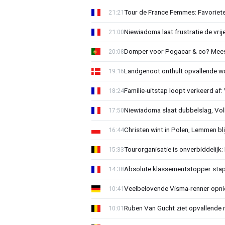
Tour de France Femmes: Favorieten
21:21
Niewiadoma laat frustratie de vrij
21:00
Domper voor Pogacar & co? Mee
20:08
Landgenoot onthult opvallende w
19:16
Familie-uitstap loopt verkeerd af
18:24
Niewiadoma slaat dubbelslag, Vol
17:50
Christen wint in Polen, Lemmen blij
16:44
Tourorganisatie is onverbiddelijk
15:33
Absolute klassementstopper stap
14:38
Veelbelovende Visma-renner opni
10:41
Ruben Van Gucht ziet opvallende 
10:01