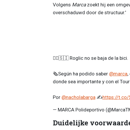
Volgens
Marca
zoekt hij een omgev
overschaduwd door de structuur.'
🚴‍♂️🇸🇮 Roglic no se baja de la bici.
🗞️Según ha podido saber
@marca
,
donde sea importante y con el Tour
Por
@nacholabarga
✍️
https://t.c
— MARCA Polideportivo (@MarcaT
Duidelijke voorwaard