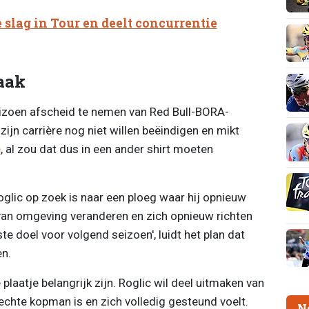
e slag in Tour en deelt concurrentie
maak
seizoen afscheid te nemen van Red Bull-BORA-
ijn carrière nog niet willen beëindigen en mikt
e
, al zou dat dus in een ander shirt moeten
glic op zoek is naar een ploeg waar hij opnieuw
, van omgeving veranderen en zich opnieuw richten
te doel voor volgend seizoen', luidt het plan dat
n.
 plaatje belangrijk zijn. Roglic wil deel uitmaken van
echte kopman is en zich volledig gesteund voelt.
N