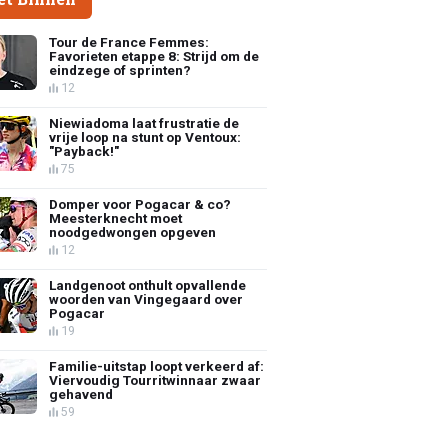
Tour de France Femmes:
Favorieten etappe 8: Strijd om de
eindzege of sprinten?
12
Niewiadoma laat frustratie de
vrije loop na stunt op Ventoux:
"Payback!"
75
Domper voor Pogacar & co?
Meesterknecht moet
noodgedwongen opgeven
12
Landgenoot onthult opvallende
woorden van Vingegaard over
Pogacar
19
Familie-uitstap loopt verkeerd af:
Viervoudig Tourritwinnaar zwaar
gehavend
59