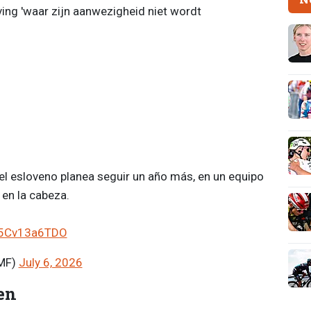
ing 'waar zijn aanwezigheid niet wordt
 el esloveno planea seguir un año más, en un equipo
 en la cabeza.
o/5Cv13a6TDO
MF)
July 6, 2026
en