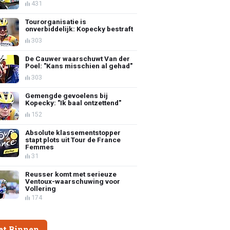
431
Tourorganisatie is
onverbiddelijk: Kopecky bestraft
303
De Cauwer waarschuwt Van der
Poel: "Kans misschien al gehad"
303
Gemengde gevoelens bij
Kopecky: "Ik baal ontzettend"
152
Absolute klassementstopper
stapt plots uit Tour de France
Femmes
31
Reusser komt met serieuze
Ventoux-waarschuwing voor
Vollering
174
et Binnen