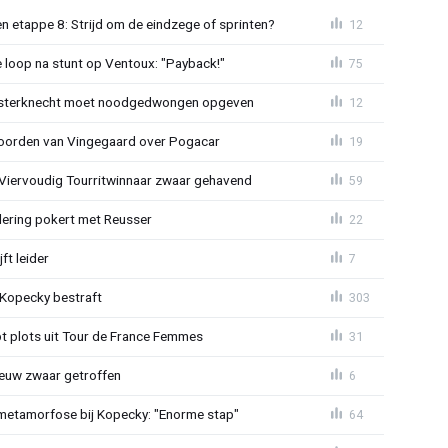
 etappe 8: Strijd om de eindzege of sprinten?
12
e loop na stunt op Ventoux: "Payback!"
75
sterknecht moet noodgedwongen opgeven
12
oorden van Vingegaard over Pogacar
19
: Viervoudig Tourritwinnaar zwaar gehavend
59
lering pokert met Reusser
22
ft leider
7
: Kopecky bestraft
303
t plots uit Tour de France Femmes
31
euw zwaar getroffen
6
metamorfose bij Kopecky: "Enorme stap"
64