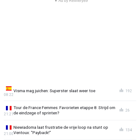
▼ Ad by Refinery89
Visma mag juichen: Superster slaat weer toe
192
08:22
Tour de France Femmes: Favorieten etappe 8: Strijd om
26
de eindzege of sprinten?
21:21
Niewiadoma laat frustratie de vrije loop na stunt op
134
Ventoux: "Payback!"
21:00