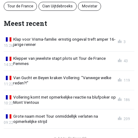
Tour de France
Cian Uijtdebroeks
Movistar
Meest recent
Klap voor Visma-familie: ernstig ongeval treft amper 16-
3
jarige renner
15:26
Klepper van jewelste stapt plots uit Tour de France
43
Femmes
14:32
Van Gucht en Beyen kraken Vollering: "Vanwege welke
119
reden?!"
11:22
Vollering komt met opmerkelijke reactie na blufpoker op
186
Mont Ventoux
10:22
Grote naam moet Tour onmiddellijk verlaten na
209
opmerkelijke strijd
09:22