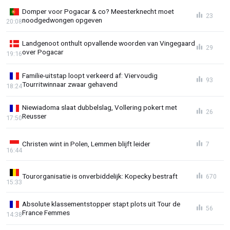
Domper voor Pogacar & co? Meesterknecht moet
23
noodgedwongen opgeven
20:08
Landgenoot onthult opvallende woorden van Vingegaard
29
over Pogacar
19:16
Familie-uitstap loopt verkeerd af: Viervoudig
93
Tourritwinnaar zwaar gehavend
18:24
Niewiadoma slaat dubbelslag, Vollering pokert met
26
Reusser
17:50
Christen wint in Polen, Lemmen blijft leider
7
16:44
Tourorganisatie is onverbiddelijk: Kopecky bestraft
670
15:33
Absolute klassementstopper stapt plots uit Tour de
56
France Femmes
14:38