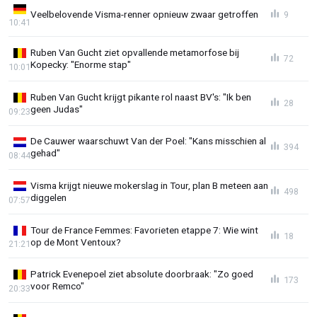
Veelbelovende Visma-renner opnieuw zwaar getroffen
9
10:41
Ruben Van Gucht ziet opvallende metamorfose bij
72
Kopecky: "Enorme stap"
10:01
Ruben Van Gucht krijgt pikante rol naast BV's: "Ik ben
28
geen Judas"
09:23
De Cauwer waarschuwt Van der Poel: "Kans misschien al
394
gehad"
08:44
Visma krijgt nieuwe mokerslag in Tour, plan B meteen aan
498
diggelen
07:57
Tour de France Femmes: Favorieten etappe 7: Wie wint
18
op de Mont Ventoux?
21:21
Patrick Evenepoel ziet absolute doorbraak: "Zo goed
173
voor Remco"
20:33