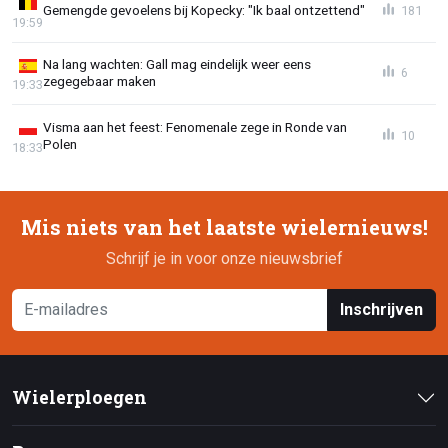
Gemengde gevoelens bij Kopecky: "Ik baal ontzettend"
181
19:59
Na lang wachten: Gall mag eindelijk weer eens
6
zegegebaar maken
19:33
Visma aan het feest: Fenomenale zege in Ronde van
10
Polen
18:33
Mis niets van het laatste wielernieuws!
Schrijf je in voor onze nieuwsbrief
Inschrijven
Wielerploegen