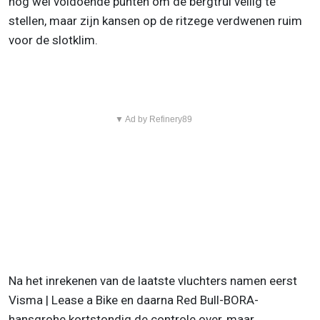
nog wel voldoende punten om de bergtrui veilig te
stellen, maar zijn kansen op de ritzege verdwenen ruim
voor de slotklim.
▼ Ad by Refinery89
Na het inrekenen van de laatste vluchters namen eerst
Visma | Lease a Bike en daarna Red Bull-BORA-
hansgrohe kortstondig de controle over, maar