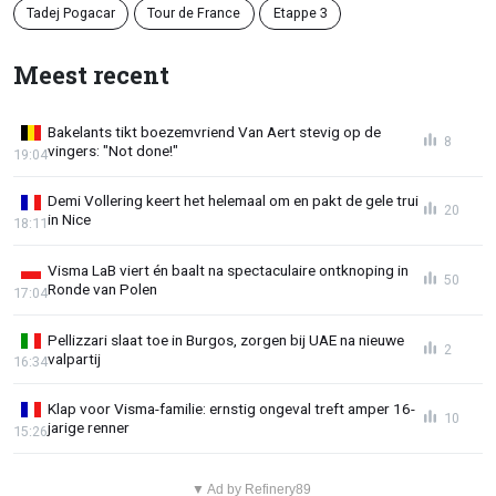
Tadej Pogacar
Tour de France
Etappe 3
Meest recent
Bakelants tikt boezemvriend Van Aert stevig op de
8
vingers: "Not done!"
19:04
Demi Vollering keert het helemaal om en pakt de gele trui
20
in Nice
18:11
Visma LaB viert én baalt na spectaculaire ontknoping in
50
Ronde van Polen
17:04
Pellizzari slaat toe in Burgos, zorgen bij UAE na nieuwe
2
valpartij
16:34
Klap voor Visma-familie: ernstig ongeval treft amper 16-
10
jarige renner
15:26
▼ Ad by Refinery89