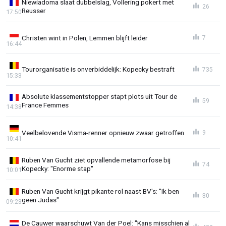
Niewiadoma slaat dubbelslag, Vollering pokert met
26
Reusser
17:50
Christen wint in Polen, Lemmen blijft leider
7
16:44
Tourorganisatie is onverbiddelijk: Kopecky bestraft
735
15:33
Absolute klassementstopper stapt plots uit Tour de
59
France Femmes
14:38
Veelbelovende Visma-renner opnieuw zwaar getroffen
9
10:41
Ruben Van Gucht ziet opvallende metamorfose bij
74
Kopecky: "Enorme stap"
10:01
Ruben Van Gucht krijgt pikante rol naast BV's: "Ik ben
30
geen Judas"
09:23
De Cauwer waarschuwt Van der Poel: "Kans misschien al