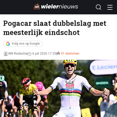
Pogacar slaat dubbelslag met
meesterlijk eindschot
Volg ons op Google
WN Redactie
6 juli 2026 17:25
31 stemmen