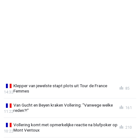
Klepper van jewelste stapt plots uit Tour de France
85
Femmes
14:32
Van Gucht en Beyen kraken Vollering: "Vanwege welke
161
reden?!"
11:22
Vollering komt met opmerkelijke reactie na blufpoker op
210
Mont Ventoux
10:22