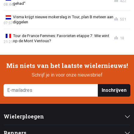
422
gehad"
08:44
Visma krijgt nieuwe mokerslag in Tour, plan B meteen aan
501
diggelen
07:57
Tour de France Femmes: Favorieten etappe 7: Wie wint
18
op de Mont Ventoux?
21:21
Mis niets van het laatste wielernieuws!
Schrijf je in voor onze nieuwsbrief
Inschrijven
Wielerploegen
Renners