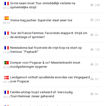
Grote naam moet Tour onmiddellijk verlaten na
248
opmerkelijke strijd
09:22
Visma mag juichen: Superster slaat weer toe
204
08:22
Tour de France Femmes: Favorieten etappe 8: Strijd om
26
de eindzege of sprinten?
21:21
Niewiadoma laat frustratie de vrije loop na stunt op
135
Ventoux: "Payback!"
21:00
Domper voor Pogacar & co? Meesterknecht moet
25
noodgedwongen opgeven
20:08
Landgenoot onthult opvallende woorden van Vingegaard
33
over Pogacar
19:16
Familie-uitstap loopt verkeerd af: Viervoudig
98
Tourritwinnaar zwaar gehavend
18:24