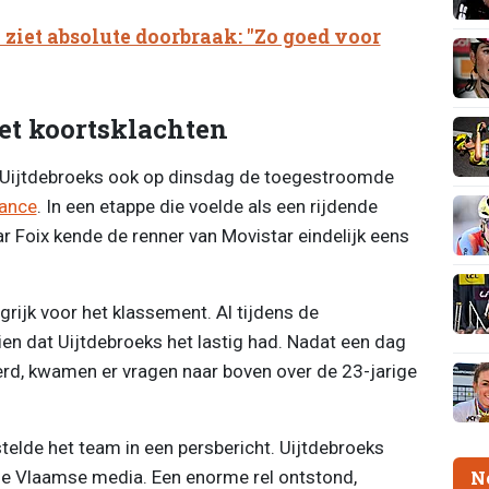
ziet absolute doorbraak: "Zo goed voor
et koortsklachten
d Uijtdebroeks ook op dinsdag de toegestroomde
rance
. In een etappe die voelde als een rijdende
 Foix kende de renner van Movistar eindelijk eens
grijk voor het klassement. Al tijdens de
zien dat Uijtdebroeks het lastig had. Nadat een dag
werd, kwamen er vragen naar boven over de 23-jarige
stelde het team in een persbericht. Uijtdebroeks
de Vlaamse media. Een enorme rel ontstond,
N