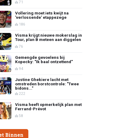
71
Vollering moet iets kwijt na
'verlossende' etappezege
186
Visma krijgt nieuwe mokerslag in
Tour, plan B meteen aan diggelen
76
Gemengde gevoelens bij
Kopecky: "Ik baal ontzettend"
94
Justine Ghekiere lacht met
omstreden borstcontrole: "Twee
bidons..."
222
Visma heeft opmerkelijk plan met
Ferrand-Prévot
58
et Binnen