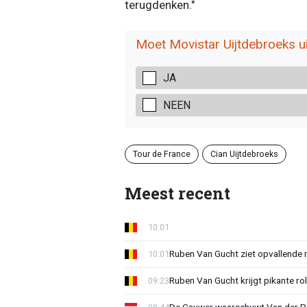
terugdenken."
Moet Movistar Uijtdebroeks ui
JA
NEEN
Tour de France
Cian Uijtdebroeks
Meest recent
10:01
Ruben Van Gucht ziet opvallende 
10:01
Ruben Van Gucht krijgt pikante rol
09:23