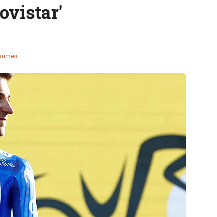
ovistar'
temmen