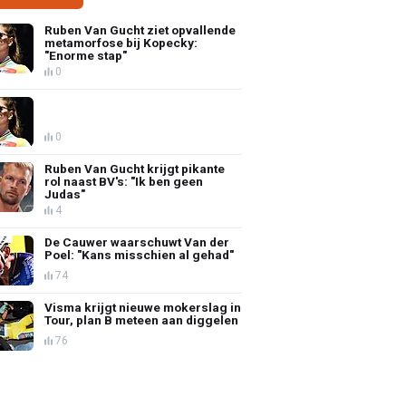
Ruben Van Gucht ziet opvallende
metamorfose bij Kopecky:
"Enorme stap"
0
0
Ruben Van Gucht krijgt pikante
rol naast BV's: "Ik ben geen
Judas"
4
De Cauwer waarschuwt Van der
Poel: "Kans misschien al gehad"
74
Visma krijgt nieuwe mokerslag in
Tour, plan B meteen aan diggelen
76