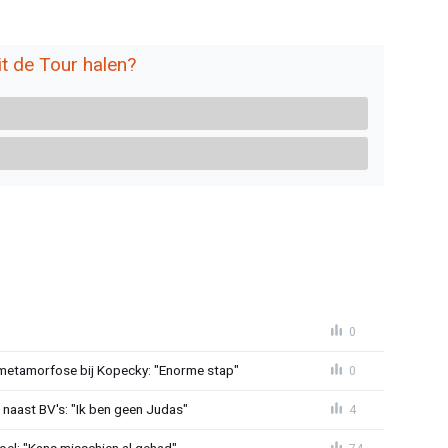
t de Tour halen?
0
metamorfose bij Kopecky: "Enorme stap"
0
 naast BV's: "Ik ben geen Judas"
4