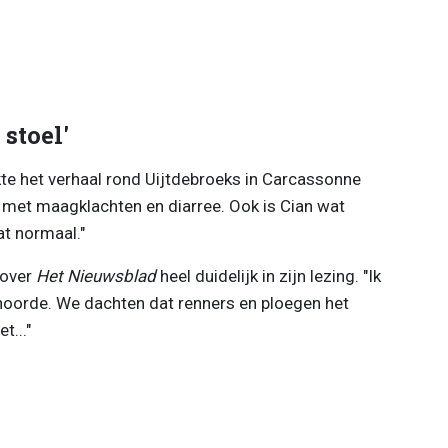
 stoel'
e het verhaal rond Uijtdebroeks in Carcassonne
t met maagklachten en diarree. Ook is Cian wat
at normaal."
nover
Het Nieuwsblad
heel duidelijk in zijn lezing. "Ik
et hoorde. We dachten dat renners en ploegen het
t..."