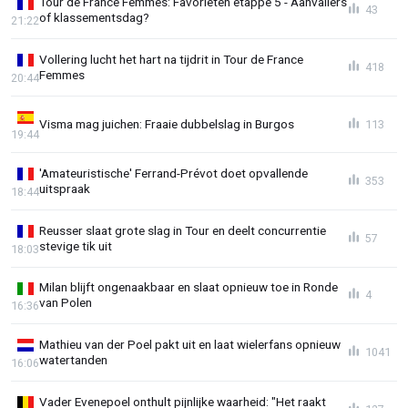
Tour de France Femmes: Favorieten etappe 5 - Aanvallers
43
of klassementsdag?
21:22
Vollering lucht het hart na tijdrit in Tour de France
418
Femmes
20:44
Visma mag juichen: Fraaie dubbelslag in Burgos
113
19:44
'Amateuristische' Ferrand-Prévot doet opvallende
353
uitspraak
18:44
Reusser slaat grote slag in Tour en deelt concurrentie
57
stevige tik uit
18:03
Milan blijft ongenaakbaar en slaat opnieuw toe in Ronde
4
van Polen
16:36
Mathieu van der Poel pakt uit en laat wielerfans opnieuw
1041
watertanden
16:06
Vader Evenepoel onthult pijnlijke waarheid: "Het raakt