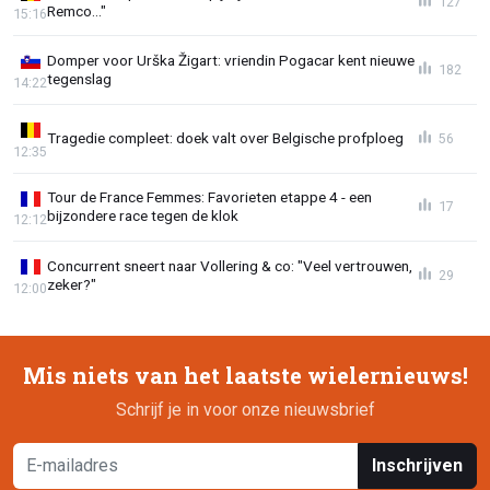
127
Remco..."
15:16
Domper voor Urška Žigart: vriendin Pogacar kent nieuwe
182
tegenslag
14:22
Tragedie compleet: doek valt over Belgische profploeg
56
12:35
Tour de France Femmes: Favorieten etappe 4 - een
17
bijzondere race tegen de klok
12:12
Concurrent sneert naar Vollering & co: "Veel vertrouwen,
29
zeker?"
12:00
Mis niets van het laatste wielernieuws!
Schrijf je in voor onze nieuwsbrief
Inschrijven