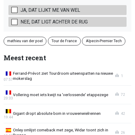
JA, DAT LIJKT ME VAN WEL
NEE, DAT LIGT ACHTER DE RUG
mathieu van der poel
Tour de France
Alpecin-Premier Tech
Meest recent
Ferrand-Prévot ziet Tourdroom uiteenspatten na nieuwe
1
mokerslag
07:57
Vollering moet iets kwijt na 'verlossende' etappezege
72
20:33
Gigant dropt absolute bom in vrouwenwielrennen
42
19:44
Onley omlijst comeback met zege, Widar toont zich in
26
Burgos