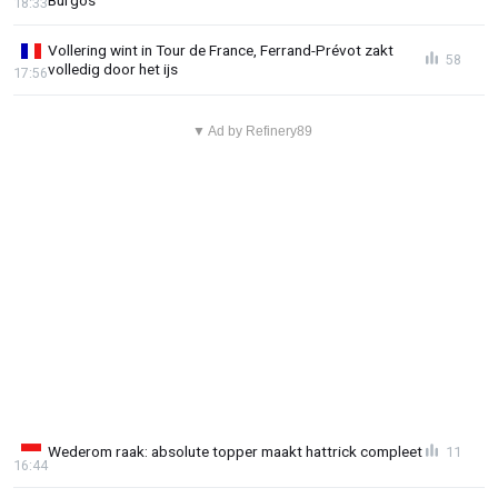
18:33
Vollering wint in Tour de France, Ferrand-Prévot zakt
58
volledig door het ijs
17:56
▼ Ad by Refinery89
Wederom raak: absolute topper maakt hattrick compleet
11
16:44