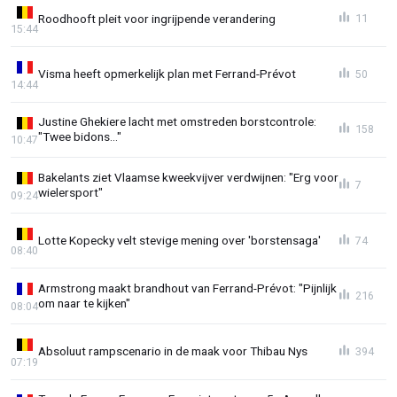
Roodhooft pleit voor ingrijpende verandering
11
15:44
Visma heeft opmerkelijk plan met Ferrand-Prévot
50
14:44
Justine Ghekiere lacht met omstreden borstcontrole:
158
"Twee bidons..."
10:47
Bakelants ziet Vlaamse kweekvijver verdwijnen: "Erg voor
7
wielersport"
09:24
Lotte Kopecky velt stevige mening over 'borstensaga'
74
08:40
Armstrong maakt brandhout van Ferrand-Prévot: "Pijnlijk
216
om naar te kijken"
08:04
Absoluut rampscenario in de maak voor Thibau Nys
394
07:19