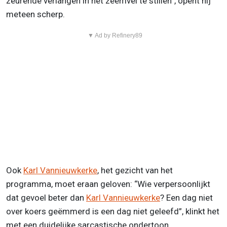
zeurende verlangen in het zeemvel te stillen”, opent hij
meteen scherp.
▼ Ad by Refinery89
Ook
Karl Vannieuwkerke
, het gezicht van het
programma, moet eraan geloven: “Wie verpersoonlijkt
dat gevoel beter dan
Karl Vannieuwkerke
? Een dag niet
over koers geëmmerd is een dag niet geleefd”, klinkt het
met een duidelijke sarcastische ondertoon.