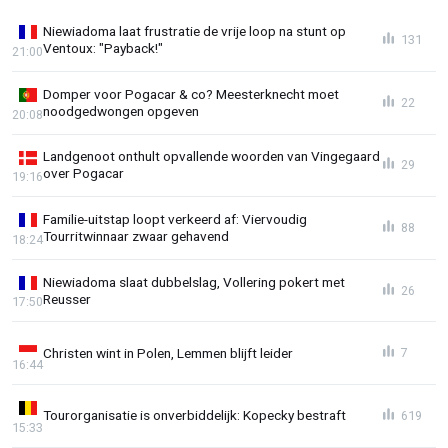
Niewiadoma laat frustratie de vrije loop na stunt op
131
Ventoux: "Payback!"
21:00
Domper voor Pogacar & co? Meesterknecht moet
22
noodgedwongen opgeven
20:08
Landgenoot onthult opvallende woorden van Vingegaard
29
over Pogacar
19:16
Familie-uitstap loopt verkeerd af: Viervoudig
88
Tourritwinnaar zwaar gehavend
18:24
Niewiadoma slaat dubbelslag, Vollering pokert met
26
Reusser
17:50
Christen wint in Polen, Lemmen blijft leider
7
16:44
Tourorganisatie is onverbiddelijk: Kopecky bestraft
619
15:33