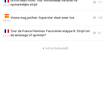
Grote naam moet Tour onmiddellijk verlaten na
171
opmerkelijke strijd
09:22
Visma mag juichen: Superster slaat weer toe
168
08:22
Tour de France Femmes: Favorieten etappe 8: Strijd om
26
de eindzege of sprinten?
21:21
▼ Ad by Refinery89