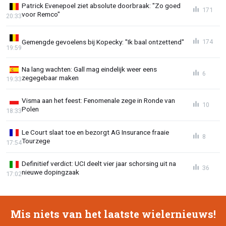
Patrick Evenepoel ziet absolute doorbraak: "Zo goed
171
voor Remco"
20:33
Gemengde gevoelens bij Kopecky: "Ik baal ontzettend"
174
19:59
Na lang wachten: Gall mag eindelijk weer eens
6
zegegebaar maken
19:33
Visma aan het feest: Fenomenale zege in Ronde van
10
Polen
18:33
Le Court slaat toe en bezorgt AG Insurance fraaie
8
Tourzege
17:54
Definitief verdict: UCI deelt vier jaar schorsing uit na
36
nieuwe dopingzaak
17:02
Mis niets van het laatste wielernieuws!