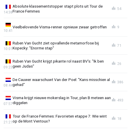
Absolute klassementstopper stapt plots uit Tour de
54
France Femmes
14:38
Veelbelovende Visma-renner opnieuw zwaar getroffen
9
10:41
Ruben Van Gucht ziet opvallende metamorfose bij
71
Kopecky: "Enorme stap"
10:01
Ruben Van Gucht krijgt pikante rol naast BV's: "Ik ben
26
geen Judas"
09:23
De Cauwer waarschuwt Van der Poel: "Kans misschien al
386
gehad"
08:44
Visma krijgt nieuwe mokerslag in Tour, plan B meteen aan
493
diggelen
07:57
Tour de France Femmes: Favorieten etappe 7: Wie wint
18
op de Mont Ventoux?
21:21