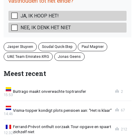
vasthouden tot het einde?
JA, IK HOOP HET!
NEE, IK DENK HET NIET
Jasper Stuyven
Soudal Quick-Step
Paul Magnier
UAE Team Emirates-XRG
Jonas Geens
Meest recent
Buitrago maakt onverwachte toptransfer
2
15:53
Visma-topper kondigt plots pensioen aan: “Het is klaar”
67
14:46
Ferrand-Prévot onthult oorzaak Tour-opgave en spaart
212
zichzelf niet
12:32