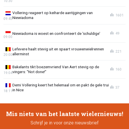
10:30
Vollering reageert op keiharde aantijgingen van
1601
Niewiadoma
09:45
Niewiadoma is woest en confronteert de 'schuldige'
49
09:00
Lefevere haalt stevig uit en spaart vrouwenwielrennen
221
allerminst
20:00
Bakelants tikt boezemvriend Van Aert stevig op de
160
vingers: "Not done!"
19:04
Demi Vollering keert het helemaal om en pakt de gele trui
37
in Nice
18:11
Mis niets van het laatste wielernieuws!
Schrijf je in voor onze nieuwsbrief