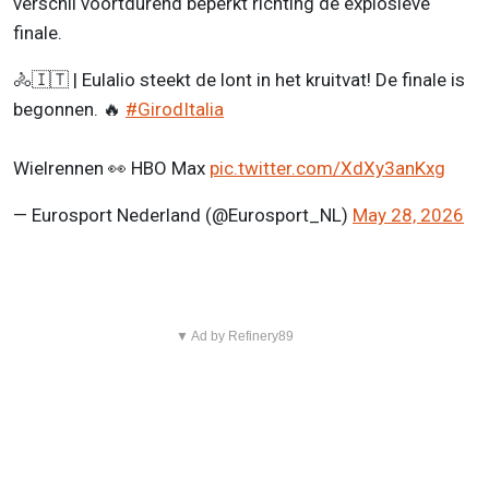
verschil voortdurend beperkt richting de explosieve
finale.
🚴🇮🇹 | Eulalio steekt de lont in het kruitvat! De finale is
begonnen. 🔥
#GirodItalia
Wielrennen 👀 HBO Max
pic.twitter.com/XdXy3anKxg
— Eurosport Nederland (@Eurosport_NL)
May 28, 2026
▼ Ad by Refinery89