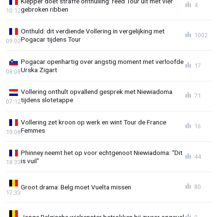
Klepper doet straffe onthulling: reed Tour uit met vier
4
gebroken ribben
10:12
Onthuld: dit verdiende Vollering in vergelijking met
1002
Pogacar tijdens Tour
09:02
Pogacar openhartig over angstig moment met verloofde
17
Urska Zigart
08:08
Vollering onthult opvallend gesprek met Niewiadoma
71
tijdens slotetappe
07:12
Vollering zet kroon op werk en wint Tour de France
16
Femmes
19:08
Phinney neemt het op voor echtgenoot Niewiadoma: “Dit
44
is vuil"
18:33
Groot drama: Belg moet Vuelta missen
80
17:33