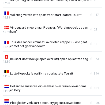
Jonge Belgische wielrenster betrokken bij zwaar ongeval
0
17:03
Vollering vertelt iets apart voor start laatste Tourrit
157
16:33
Vingegaard sneert naar Pogacar: "Word moedeloos van
28
hem"
15:33
Tour de France Femmes: Favorieten etappe 9 - Wie gaat
18
er met het geel vandoor?
14:44
Reusser doet boekje open over strijdplan op laatste dag
143
12:30
Lotte Kopecky is eerlijk na voorlaatste Tourrit
316
11:55
Hollandse analisten klip en klaar over ruzie Niewiadoma
301
en Gery
11:10
Ploegleider verklaart actie Gery jegens Niewiadoma
1003