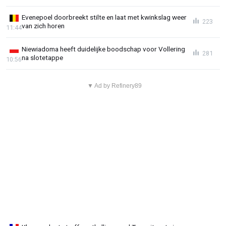
Evenepoel doorbreekt stilte en laat met kwinkslag weer
223
van zich horen
11:44
Niewiadoma heeft duidelijke boodschap voor Vollering
281
na slotetappe
10:56
▼ Ad by Refinery89