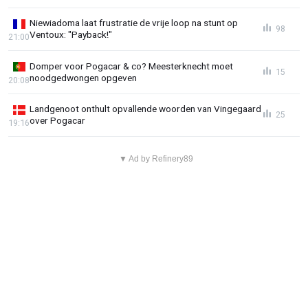
Niewiadoma laat frustratie de vrije loop na stunt op
98
Ventoux: "Payback!"
21:00
Domper voor Pogacar & co? Meesterknecht moet
15
noodgedwongen opgeven
20:08
Landgenoot onthult opvallende woorden van Vingegaard
25
over Pogacar
19:16
▼ Ad by Refinery89