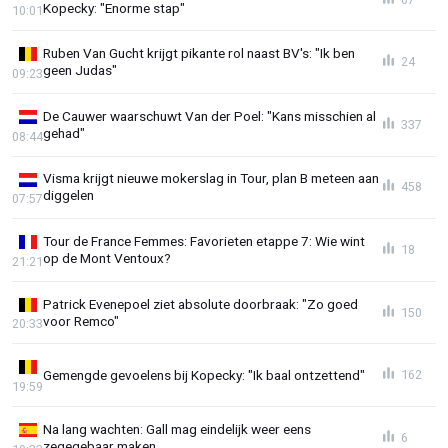
Kopecky: "Enorme stap"
10:01
Ruben Van Gucht krijgt pikante rol naast BV's: "Ik ben
24
geen Judas"
09:23
De Cauwer waarschuwt Van der Poel: "Kans misschien al
337
gehad"
08:44
Visma krijgt nieuwe mokerslag in Tour, plan B meteen aan
458
diggelen
07:57
Tour de France Femmes: Favorieten etappe 7: Wie wint
18
op de Mont Ventoux?
21:21
Patrick Evenepoel ziet absolute doorbraak: "Zo goed
150
voor Remco"
20:33
Gemengde gevoelens bij Kopecky: "Ik baal ontzettend"
162
19:59
Na lang wachten: Gall mag eindelijk weer eens
6
zegegebaar maken