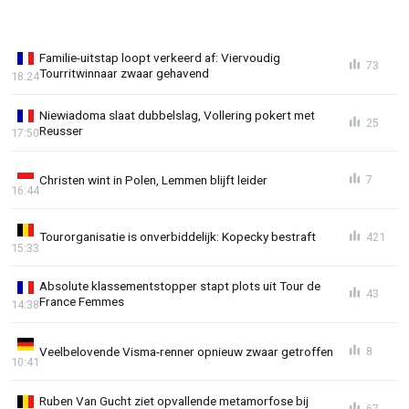
Familie-uitstap loopt verkeerd af: Viervoudig
73
Tourritwinnaar zwaar gehavend
18:24
Niewiadoma slaat dubbelslag, Vollering pokert met
25
Reusser
17:50
Christen wint in Polen, Lemmen blijft leider
7
16:44
Tourorganisatie is onverbiddelijk: Kopecky bestraft
421
15:33
Absolute klassementstopper stapt plots uit Tour de
43
France Femmes
14:38
Veelbelovende Visma-renner opnieuw zwaar getroffen
8
10:41
Ruben Van Gucht ziet opvallende metamorfose bij
67