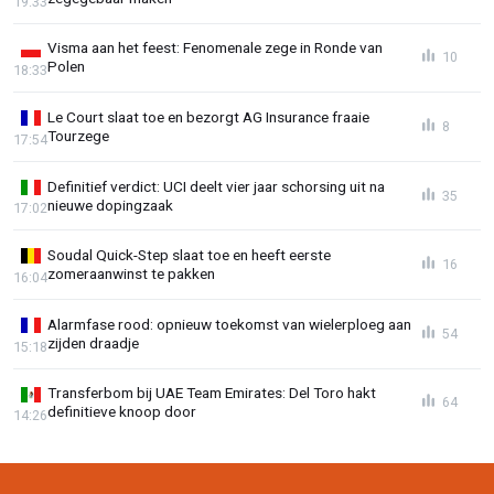
19:33
Visma aan het feest: Fenomenale zege in Ronde van
10
Polen
18:33
Le Court slaat toe en bezorgt AG Insurance fraaie
8
Tourzege
17:54
Definitief verdict: UCI deelt vier jaar schorsing uit na
35
nieuwe dopingzaak
17:02
Soudal Quick-Step slaat toe en heeft eerste
16
zomeraanwinst te pakken
16:04
Alarmfase rood: opnieuw toekomst van wielerploeg aan
54
zijden draadje
15:18
Transferbom bij UAE Team Emirates: Del Toro hakt
64
definitieve knoop door
14:26