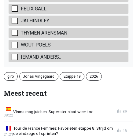
FELIX GALL
JAI HINDLEY
THYMEN ARENSMAN
WOUT POELS
IEMAND ANDERS..
giro
Jonas Vingegaard
Etappe 19
2026
Meest recent
Visma mag juichen: Superster slaat weer toe
89
08:22
Tour de France Femmes: Favorieten etappe 8: Strijd om
18
de eindzege of sprinten?
21:21