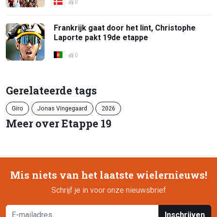
0
Frankrijk gaat door het lint, Christophe
Laporte pakt 19de etappe
0
Gerelateerde tags
Giro
Jonas Vingegaard
2026
Meer over Etappe 19
Mis niets van het laatste wielernieuws!
Schrijf je in voor onze nieuwsbrief
Inschrijven