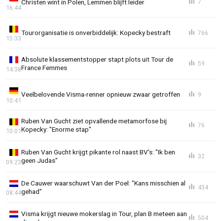
Christen wint in Polen, Lemmen blijft leider
7
16:44
Tourorganisatie is onverbiddelijk: Kopecky bestraft
766
15:33
Absolute klassementstopper stapt plots uit Tour de
59
France Femmes
14:38
Veelbelovende Visma-renner opnieuw zwaar getroffen
9
10:41
Ruben Van Gucht ziet opvallende metamorfose bij
76
Kopecky: "Enorme stap"
10:01
Ruben Van Gucht krijgt pikante rol naast BV's: "Ik ben
32
geen Judas"
09:23
De Cauwer waarschuwt Van der Poel: "Kans misschien al
434
gehad"
08:44
Visma krijgt nieuwe mokerslag in Tour, plan B meteen aan
504