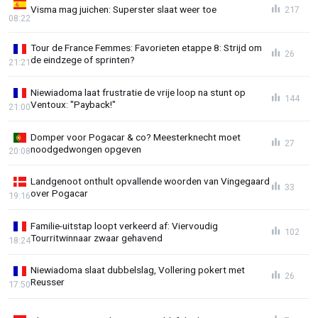
Visma mag juichen: Superster slaat weer toe
217
08:22
Tour de France Femmes: Favorieten etappe 8: Strijd om
26
de eindzege of sprinten?
21:21
Niewiadoma laat frustratie de vrije loop na stunt op
144
Ventoux: "Payback!"
21:00
Domper voor Pogacar & co? Meesterknecht moet
27
noodgedwongen opgeven
20:08
Landgenoot onthult opvallende woorden van Vingegaard
33
over Pogacar
19:16
Familie-uitstap loopt verkeerd af: Viervoudig
102
Tourritwinnaar zwaar gehavend
18:24
Niewiadoma slaat dubbelslag, Vollering pokert met
26
Reusser
17:50