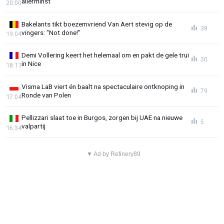
allerminst
20:00
Bakelants tikt boezemvriend Van Aert stevig op de
38
vingers: "Not done!"
19:04
Demi Vollering keert het helemaal om en pakt de gele trui
30
in Nice
18:11
Visma LaB viert én baalt na spectaculaire ontknoping in
79
Ronde van Polen
17:04
Pellizzari slaat toe in Burgos, zorgen bij UAE na nieuwe
5
valpartij
16:34
▼ Ad by Refinery89