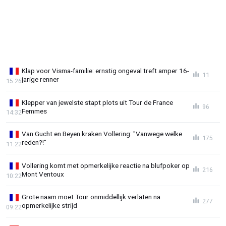
Klap voor Visma-familie: ernstig ongeval treft amper 16-
11
jarige renner
15:26
Klepper van jewelste stapt plots uit Tour de France
96
Femmes
14:32
Van Gucht en Beyen kraken Vollering: "Vanwege welke
175
reden?!"
11:22
Vollering komt met opmerkelijke reactie na blufpoker op
216
Mont Ventoux
10:22
Grote naam moet Tour onmiddellijk verlaten na
277
opmerkelijke strijd
09:22