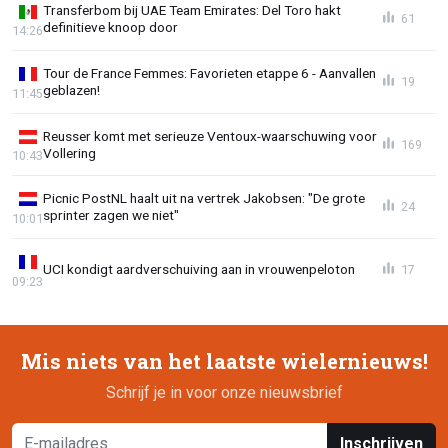
Transferbom bij UAE Team Emirates: Del Toro hakt
61
definitieve knoop door
14:26
Tour de France Femmes: Favorieten etappe 6 - Aanvallen
19
geblazen!
11:45
Reusser komt met serieuze Ventoux-waarschuwing voor
169
Vollering
10:43
Picnic PostNL haalt uit na vertrek Jakobsen: "De grote
24
sprinter zagen we niet"
10:01
UCI kondigt aardverschuiving aan in vrouwenpeloton
17
09:23
Mis niets van het laatste wielernieuws!
Schrijf je in voor onze nieuwsbrief
Inschrijven