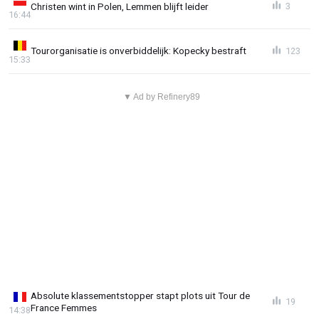
Christen wint in Polen, Lemmen blijft leider
3
16:44
Tourorganisatie is onverbiddelijk: Kopecky bestraft
123
15:33
▼ Ad by Refinery89
Absolute klassementstopper stapt plots uit Tour de
19
France Femmes
14:38