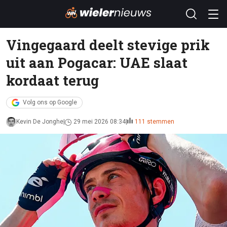
Vingegaard deelt stevige prik
uit aan Pogacar: UAE slaat
kordaat terug
Volg ons op Google
Kevin De Jonghe
29 mei 2026 08:34
111 stemmen