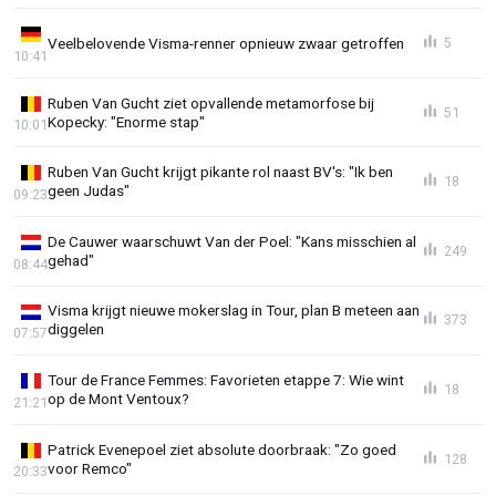
Veelbelovende Visma-renner opnieuw zwaar getroffen
5
10:41
Ruben Van Gucht ziet opvallende metamorfose bij
51
Kopecky: "Enorme stap"
10:01
Ruben Van Gucht krijgt pikante rol naast BV's: "Ik ben
18
geen Judas"
09:23
De Cauwer waarschuwt Van der Poel: "Kans misschien al
249
gehad"
08:44
Visma krijgt nieuwe mokerslag in Tour, plan B meteen aan
373
diggelen
07:57
Tour de France Femmes: Favorieten etappe 7: Wie wint
18
op de Mont Ventoux?
21:21
Patrick Evenepoel ziet absolute doorbraak: "Zo goed
128
voor Remco"
20:33