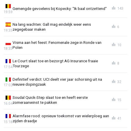
Gemengde gevoelens bij Kopecky: "Ik baal ontzettend"
143
19:59
Na lang wachten: Gall mag eindelijk weer eens
6
zegegebaar maken
19:33
Visma aan het feest: Fenomenale zege in Ronde van
10
Polen
18:33
Le Court slaat toe en bezorgt AG Insurance fraaie
8
Tourzege
17:54
Definitief verdict: UCI deelt vier jaar schorsing uit na
32
nieuwe dopingzaak
17:02
Soudal Quick-Step slaat toe en heeft eerste
15
zomeraanwinst te pakken
16:04
Alarmfase rood: opnieuw toekomst van wielerploeg aan
41
zijden draadje
15:18