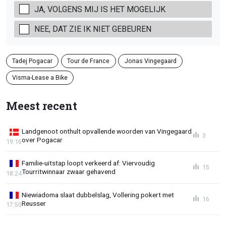
JA, VOLGENS MIJ IS HET MOGELIJK
NEE, DAT ZIE IK NIET GEBEUREN
Tadej Pogacar
Tour de France
Jonas Vingegaard
Visma-Lease a Bike
Meest recent
Landgenoot onthult opvallende woorden van Vingegaard
3
over Pogacar
19:16
Familie-uitstap loopt verkeerd af: Viervoudig
15
Tourritwinnaar zwaar gehavend
18:24
Niewiadoma slaat dubbelslag, Vollering pokert met
16
Reusser
17:50