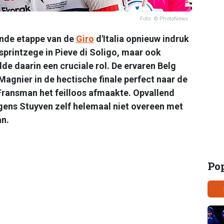
Foto: © PhotoNews
ende etappe van de
Giro
d'Italia opnieuw indruk
printzege in Pieve di Soligo, maar ook
de daarin een cruciale rol. De ervaren Belg
agnier in de hectische finale perfect naar de
Fransman het feilloos afmaakte. Opvallend
ens Stuyven zelf helemaal niet overeen met
an.
Po