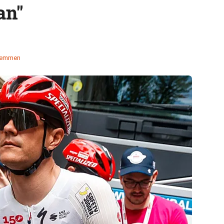
an"
temmen