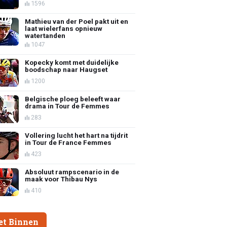
1596
Mathieu van der Poel pakt uit en
laat wielerfans opnieuw
watertanden
1047
Kopecky komt met duidelijke
boodschap naar Haugset
1200
Belgische ploeg beleeft waar
drama in Tour de Femmes
283
Vollering lucht het hart na tijdrit
in Tour de France Femmes
423
Absoluut rampscenario in de
maak voor Thibau Nys
410
et Binnen