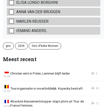
ELISA LONGO BORGHINI
ANNA VAN DER BRUGGEN
MARLEN REUSSER
IEMAND ANDERS..
giro
2026
Giro d'Italia Women
Meest recent
Christen wint in Polen, Lemmen blijft leider
0
16:44
Tourorganisatie is onverbiddelijk: Kopecky bestraft
45
15:33
Absolute klassementstopper stapt plots uit Tour de
12
France Femmes
14:38