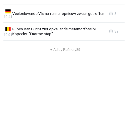
Veelbelovende Visma-renner opnieuw zwaar getroffen
3
10:41
Ruben Van Gucht ziet opvallende metamorfose bij
39
Kopecky: "Enorme stap"
10:01
▼ Ad by Refinery89