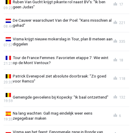
Ruben Van Gucht krijgt pikante rol naast BV's: "Ik ben
17
geen Judas"
09:23
De Cauwer waarschuwt Van der Poel: "Kans misschien al
221
gehad"
08:44
Visma krijgt nieuwe mokerslag in Tour, plan B meteen aan
335
diggelen
07:57
Tour de France Femmes: Favorieten etappe 7: Wie wint
18
op de Mont Ventoux?
21:21
Patrick Evenepoel ziet absolute doorbraak: "Zo goed
118
voor Remco"
20:33
Gemengde gevoelens bij Kopecky: "Ik baal ontzettend"
132
19:59
Na lang wachten: Gall mag eindelijk weer eens
6
zegegebaar maken
19:33
Visma aan het feest: Fenomenale zege in Ronde van