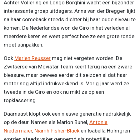
Achter Vollering en Longo Borghini wacht een bijzonder
interessante groep uitdagers.
Anna van der Breggen
lijkt
na haar comeback steeds dichter bij haar oude niveau te
komen. De Nederlandse won de Giro in het verleden al
meerdere keren en weet perfect hoe ze een grote ronde
moet aanpakken.
Ook
Marlen Reusser
mag niet vergeten worden. De
Zwitserse van
Movistar Team
keert terug na een zware
blessure, maar bewees eerder dit seizoen al dat haar
motor nog altijd indrukwekkend is. Vorig jaar werd ze
tweede in de Giro en ook nu mikt ze op een
topklassering.
Daarnaast klopt ook een nieuwe generatie nadrukkelijk
op de deur. Namen als
Marion Bunel
,
Antonia
Niedermaier
,
Niamh Fisher-Black
en
Isabella Holmgren
worden steeds vaker genoemd als potentiële