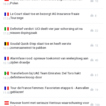
10
Polen
18:33
Le Court slaat toe en bezorgt AG Insurance fraaie
8
Tourzege
17:54
Definitief verdict: UCI deelt vier jaar schorsing uit na
32
nieuwe dopingzaak
17:02
Soudal Quick-Step slaat toe en heeft eerste
15
zomeraanwinst te pakken
16:04
Alarmfase rood: opnieuw toekomst van wielerploeg aan
40
zijden draadje
15:18
Transferbom bij UAE Team Emirates: Del Toro hakt
61
definitieve knoop door
14:26
Tour de France Femmes: Favorieten etappe 6 - Aanvallen
19
geblazen!
11:45
Reusser komt met serieuze Ventoux-waarschuwing voor
166