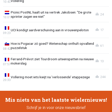
Vollering
10:43
Picnic PostNL haalt uit na vertrek Jakobsen: "De grote
24
sprinter zagen we niet"
10:01
UCI kondigt aardverschuiving aan in vrouwenpeloton
17
09:23
Hoe is Pogacar zó goed? Wetenschap onthult opvallend
61
puzzelstuk
08:42
Ferrand-Prévot ziet Tourdroom uiteenspatten na nieuwe
13
mokerslag
07:57
Vollering moet iets kwijt na 'verlossende' etappezege
244
20:33
Mis niets van het laatste wielernieuws!
Schrijf je in voor onze nieuwsbrief