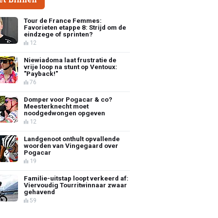
Tour de France Femmes:
Favorieten etappe 8: Strijd om de
eindzege of sprinten?
12
Niewiadoma laat frustratie de
vrije loop na stunt op Ventoux:
"Payback!"
76
Domper voor Pogacar & co?
Meesterknecht moet
noodgedwongen opgeven
12
Landgenoot onthult opvallende
woorden van Vingegaard over
Pogacar
19
Familie-uitstap loopt verkeerd af:
Viervoudig Tourritwinnaar zwaar
gehavend
59