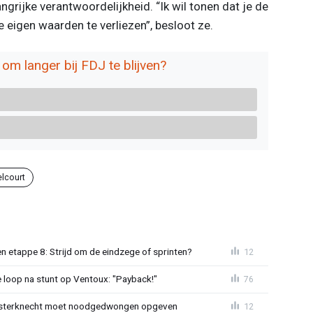
grijke verantwoordelijkheid. “Ik wil tonen dat je de
e eigen waarden te verliezen”, besloot ze.
om langer bij FDJ te blijven?
lcourt
 etappe 8: Strijd om de eindzege of sprinten?
12
e loop na stunt op Ventoux: "Payback!"
76
sterknecht moet noodgedwongen opgeven
12