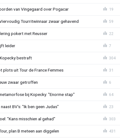
oorden van Vingegaard over Pogacar
19
: Viervoudig Tourritwinnaar zwaar gehavend
59
lering pokert met Reusser
22
ft leider
7
: Kopecky bestraft
304
t plots uit Tour de France Femmes
31
euw zwaar getroffen
6
metamorfose bij Kopecky: "Enorme stap"
64
 naast BV's: "Ik ben geen Judas"
23
el: "Kans misschien al gehad"
303
Tour, plan B meteen aan diggelen
431