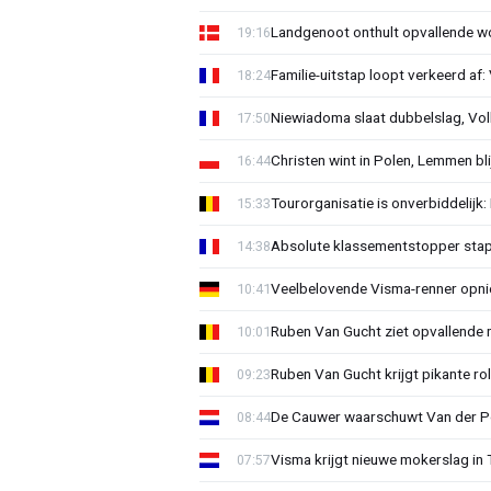
Landgenoot onthult opvallende w
19:16
Familie-uitstap loopt verkeerd af
18:24
Niewiadoma slaat dubbelslag, Vol
17:50
Christen wint in Polen, Lemmen blij
16:44
Tourorganisatie is onverbiddelijk
15:33
Absolute klassementstopper stap
14:38
Veelbelovende Visma-renner opni
10:41
Ruben Van Gucht ziet opvallende 
10:01
Ruben Van Gucht krijgt pikante rol
09:23
De Cauwer waarschuwt Van der Po
08:44
Visma krijgt nieuwe mokerslag in 
07:57