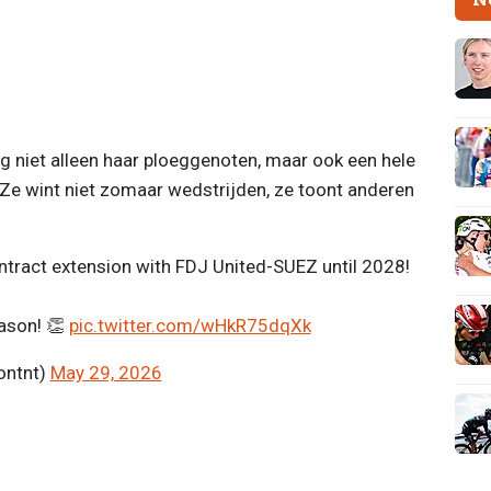
ng niet alleen haar ploeggenoten, maar ook een hele
“Ze wint niet zomaar wedstrijden, ze toont anderen
tract extension with FDJ United-SUEZ until 2028!
eason! 👏
pic.twitter.com/wHkR75dqXk
ontnt)
May 29, 2026