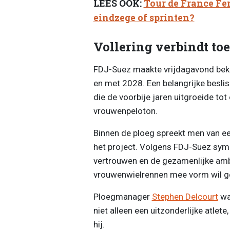
LEES OOK:
Tour de France Fem
eindzege of sprinten?
Vollering verbindt to
FDJ-Suez maakte vrijdagavond beken
en met 2028. Een belangrijke beslis
die de voorbije jaren uitgroeide to
vrouwenpeloton.
Binnen de ploeg spreekt men van ee
het project. Volgens FDJ-Suez sym
vertrouwen en de gezamenlijke amb
vrouwenwielrennen mee vorm wil g
Ploegmanager
Stephen Delcourt
was
niet alleen een uitzonderlijke atlet
hij.