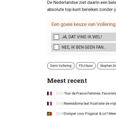
De Nederlandse ziet daarin een belan
absolute top kunt bereiken zonder j
Een goeie keuze van Vollering 
JA, DAT VIND IK WEL!
NEE, IK BEN GEEN FAN...
Demi Vollering
FDJ-Suez
Stephen De
Meest recent
Tour de France Femmes: Favorieten
21:21
Niewiadoma laat frustratie de vrij
21:00
Domper voor Pogacar & co? Mee
20:08