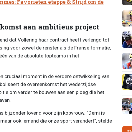
mes: Favorieten etappe 8: Strijd om de
ekomst aan ambitieus project
d dat Vollering haar contract heeft verlengd tot
sing voor zowel de renster als de Franse formatie,
t één van de absolute topteams in het
n cruciaal moment in de verdere ontwikkeling van
boliseert de overeenkomst het wederzijdse
itie om verder te bouwen aan een ploeg die het
even.
 bijzonder lovend voor zijn kopvrouw. “Demi is
e, maar ook iemand die onze sport verandert”, stelde
N