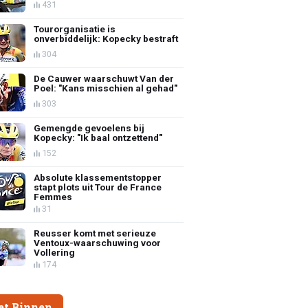
431
Tourorganisatie is
onverbiddelijk: Kopecky bestraft
304
De Cauwer waarschuwt Van der
Poel: "Kans misschien al gehad"
303
Gemengde gevoelens bij
Kopecky: "Ik baal ontzettend"
152
Absolute klassementstopper
stapt plots uit Tour de France
Femmes
31
Reusser komt met serieuze
Ventoux-waarschuwing voor
Vollering
174
et Binnen