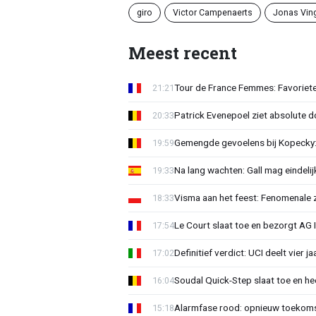
giro
Victor Campenaerts
Jonas Vin
Meest recent
Tour de France Femmes: Favoriete
21:21
Patrick Evenepoel ziet absolute 
20:33
Gemengde gevoelens bij Kopecky: 
19:59
Na lang wachten: Gall mag eindel
19:33
Visma aan het feest: Fenomenale 
18:33
Le Court slaat toe en bezorgt AG 
17:54
Definitief verdict: UCI deelt vier 
17:02
Soudal Quick-Step slaat toe en h
16:04
Alarmfase rood: opnieuw toekomst
15:18