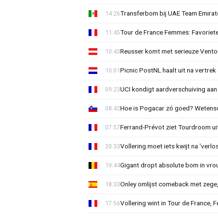
Transferbom bij UAE Team Emirate
14:26
Tour de France Femmes: Favoriete
11:45
Reusser komt met serieuze Vento
10:43
Picnic PostNL haalt uit na vertrek
10:01
UCI kondigt aardverschuiving aan
09:23
Hoe is Pogacar zó goed? Wetensc
08:42
Ferrand-Prévot ziet Tourdroom u
07:57
Vollering moet iets kwijt na 'ver
20:33
Gigant dropt absolute bom in vr
19:44
Onley omlijst comeback met zege,
18:33
Vollering wint in Tour de France, F
17:56