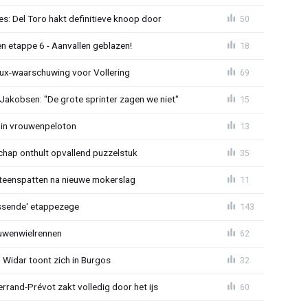
s: Del Toro hakt definitieve knoop door
50
n etappe 6 - Aanvallen geblazen!
18
ux-waarschuwing voor Vollering
69
 Jakobsen: "De grote sprinter zagen we niet"
15
 in vrouwenpeloton
13
hap onthult opvallend puzzelstuk
35
iteenspatten na nieuwe mokerslag
11
lossende' etappezege
143
ouwenwielrennen
62
 Widar toont zich in Burgos
32
errand-Prévot zakt volledig door het ijs
60