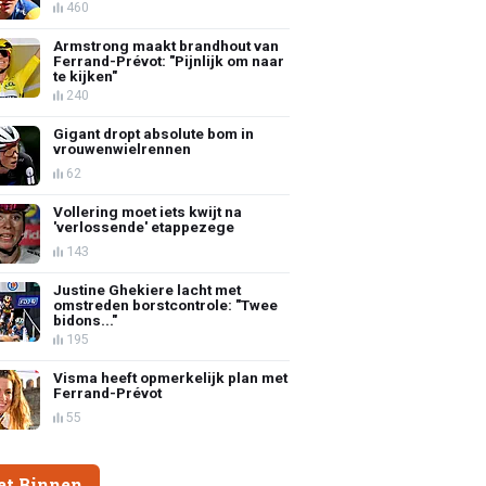
460
Armstrong maakt brandhout van
Ferrand-Prévot: "Pijnlijk om naar
te kijken"
240
Gigant dropt absolute bom in
vrouwenwielrennen
62
Vollering moet iets kwijt na
'verlossende' etappezege
143
Justine Ghekiere lacht met
omstreden borstcontrole: "Twee
bidons..."
195
Visma heeft opmerkelijk plan met
Ferrand-Prévot
55
et Binnen