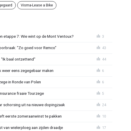
gegaard
Visma-Lease a Bike
n etappe 7: Wie wint op de Mont Ventoux?
3
doorbraak: "Zo goed voor Remco"
43
"Ik baal ontzettend"
44
ijk weer eens zegegebaar maken
6
zege in Ronde van Polen
6
Insurance fraaie Tourzege
5
jaar schorsing uit na nieuwe dopingzaak
24
eeft eerste zomeraanwinst te pakken
10
 van wielerploeg aan zijden draadje
17