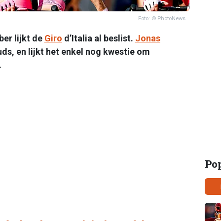
Foto: © PhotoNews
er lijkt de
Giro
d’Italia al beslist.
Jonas
s, en lijkt het enkel nog kwestie om
.
Po