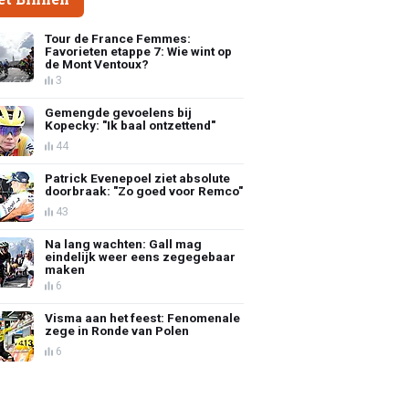
Tour de France Femmes:
Favorieten etappe 7: Wie wint op
de Mont Ventoux?
3
Gemengde gevoelens bij
Kopecky: "Ik baal ontzettend"
44
Patrick Evenepoel ziet absolute
doorbraak: "Zo goed voor Remco"
43
Na lang wachten: Gall mag
eindelijk weer eens zegegebaar
maken
6
Visma aan het feest: Fenomenale
zege in Ronde van Polen
6